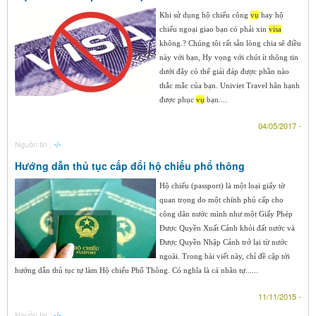
Khi sử dụng hộ chiếu công
vụ
hay hộ
chiếu ngoại giao bạn có phải xin
visa
không.? Chúng tôi rất sẵn lòng chia sẽ điều
này với bạn, Hy vọng với chút ít thông tin
dưới đây có thể giải đáp được phần nào
thắc mắc của bạn. Univiet Travel hân hạnh
được phục
vụ
bạn....
04/05/2017 -
Nguồn tin :
-/-
Hướng dẫn thủ tục cấp đổi hộ chiếu phổ thông
Hộ chiếu (passport) là một loại giấy tờ
quan trọng do một chính phủ cấp cho
công dân nước mình như một Giấy Phép
Ðược Quyền Xuất Cảnh khỏi đất nước và
Ðược Quyền Nhập Cảnh trở lại từ nước
ngoài. Trong bài viết này, chỉ đề cập tới
hướng dẫn thủ tục tự làm Hộ chiếu Phổ Thông. Có nghĩa là cá nhân tự......
11/11/2015 -
Nguồn tin :
-/-