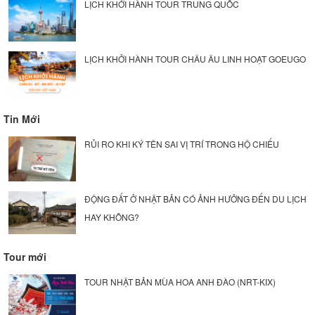
LỊCH KHỞI HÀNH TOUR TRUNG QUỐC
LỊCH KHỞI HÀNH TOUR CHÂU ÂU LINH HOẠT GOEUGO
Tin Mới
RỦI RO KHI KÝ TÊN SAI VỊ TRÍ TRONG HỘ CHIẾU
ĐỘNG ĐẤT Ở NHẬT BẢN CÓ ẢNH HƯỞNG ĐẾN DU LỊCH
HAY KHÔNG?
Tour mới
TOUR NHẬT BẢN MÙA HOA ANH ĐÀO (NRT-KIX)