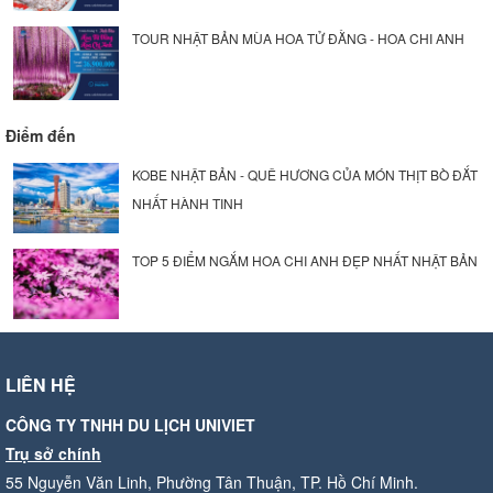
TOUR NHẬT BẢN MÙA HOA TỬ ĐẰNG - HOA CHI ANH
Điểm đến
KOBE NHẬT BẢN - QUÊ HƯƠNG CỦA MÓN THỊT BÒ ĐẮT
NHẤT HÀNH TINH
TOP 5 ĐIỂM NGẮM HOA CHI ANH ĐẸP NHẤT NHẬT BẢN
LIÊN HỆ
CÔNG TY TNHH DU LỊCH UNIVIET
Trụ sở chính
55 Nguyễn Văn Linh, Phường Tân Thuận, TP. Hồ Chí Minh.