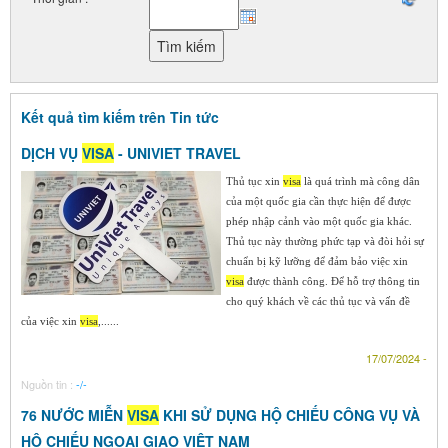
Kết quả tìm kiếm trên Tin tức
DỊCH VỤ
VISA
- UNIVIET TRAVEL
Thủ tục xin
visa
là quá trình mà công dân
của một quốc gia cần thực hiện để được
phép nhập cảnh vào một quốc gia khác.
Thủ tục này thường phức tạp và đòi hỏi sự
chuẩn bị kỹ lưỡng để đảm bảo việc xin
visa
được thành công. Để hỗ trợ thông tin
cho quý khách về các thủ tục và vấn đề
của việc xin
visa
,......
17/07/2024 -
Nguồn tin :
-/-
76 NƯỚC MIỄN
VISA
KHI SỬ DỤNG HỘ CHIẾU CÔNG VỤ VÀ
HỘ CHIẾU NGOẠI GIAO VIỆT NAM