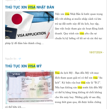
THỦ TỤC XIN
VISA
NHẬT BẢN
Việc xin
visa
Nhật Bản là bước quan trọng
đối với những ai muốn nhập cảnh và lưu
trú tại đất nước này để du lịch, học tập,
làm việc hoặc tham gia các hoạt động kinh
doanh. Quy trình xin
visa
yêu cầu sự
chuẩn bị kỹ lưỡng về hồ sơ và các thủ tục
pháp lý để đảm bảo thành công....
18/07/2024 -
Nguồn tin :
-/-
THỦ TỤC XIN
VISA
MỸ
Visa
du lịch Mỹ - Bạn đến Mỹ với mục
đích tham quan giải trí có thể xin
visa
“du
lịch”. Ký hiệu của loại
visa
này là “B-2”.
Nếu bạn không xin
visa
trước khi đến Mỹ
có thể bị hãng hàng không từ chối không
cho lên máy bay. Những giấy tờ sau đây,
trong thời gian qua, đã được kiểm chứng
có thể hữu ích......