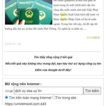
Hộ chiếu (passport) là một loại giấy tờ
quan trọng do một chính phủ cấp cho
công dân nước mình như một Giấy Phép
Ðược Q
uy
ền Xuất Cảnh khỏi đất nước và
Ðược Q
uy
ền Nhập Cảnh trở lại từ nước
ngoài. Trong bài viết này, chỉ đề cập tới
hướng dẫn thủ tục tự làm Hộ chiếu Phổ Thông. Có nghĩa là cá nhân tự......
11/11/2015 -
Nguồn tin :
-/-
Tìm thấy tổng cộng 2 kết quả
Nếu kết quả này không như mong đợi, bạn hãy thử sử dụng công cụ tìm
kiếm của Google dưới đây!
Mở rộng trên Internet :
Tìm trên toàn mạng Internet
Tìm trong site
https://univietravel.com:443