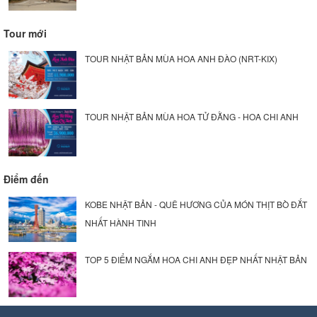
Tour mới
TOUR NHẬT BẢN MÙA HOA ANH ĐÀO (NRT-KIX)
TOUR NHẬT BẢN MÙA HOA TỬ ĐẰNG - HOA CHI ANH
Điểm đến
KOBE NHẬT BẢN - QUÊ HƯƠNG CỦA MÓN THỊT BÒ ĐẮT
NHẤT HÀNH TINH
TOP 5 ĐIỂM NGẮM HOA CHI ANH ĐẸP NHẤT NHẬT BẢN