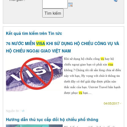
Kết quả tìm kiếm trên Tin tức
76 NƯỚC MIỄN
VISA
KHI SỬ DỤNG HỘ CHIẾU CÔNG VỤ VÀ
HỘ CHIẾU NGOẠI GIAO VIỆT NAM
Khi sử dụng hộ chiếu công
vụ
hay hộ
chiếu ngoại giao bạn có phải xin
visa
không.? Chúng tôi rất sẵn lòng chia sẽ điều
này với bạn, Hy vọng với chút ít thông tin
dưới đây có thể giải đáp được phần nào
thắc mắc của bạn. Univiet Travel hân hạnh
được phục
vụ
bạn....
04/05/2017 -
Nguồn tin :
-/-
Hướng dẫn thủ tục cấp đổi hộ chiếu phổ thông