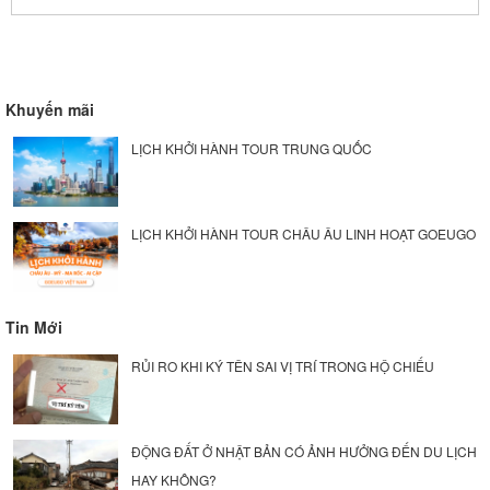
Khuyến mãi
LỊCH KHỞI HÀNH TOUR TRUNG QUỐC
LỊCH KHỞI HÀNH TOUR CHÂU ÂU LINH HOẠT GOEUGO
Tin Mới
RỦI RO KHI KÝ TÊN SAI VỊ TRÍ TRONG HỘ CHIẾU
ĐỘNG ĐẤT Ở NHẬT BẢN CÓ ẢNH HƯỞNG ĐẾN DU LỊCH
HAY KHÔNG?