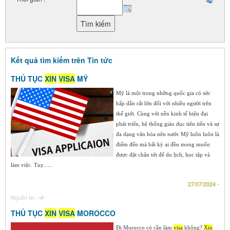
Kết quả tìm kiếm trên Tin tức
THỦ TỤC
XIN
VISA
MỸ
Mỹ là một trong những quốc gia có sức
hấp dẫn rất lớn đối với nhiều người trên
thế giới. Cùng với nền kinh tế hiện đại
phát triển, hệ thống giáo dục tiên tiến và sự
đa dạng văn hóa nên nước Mỹ luôn luôn là
điểm đến mà bất kỳ ai đều mong muốn
được đặt chân tới để du lịch, học tập và
làm việc. Tuy......
27/07/2024 -
Nguồn tin :
-/-
THỦ TỤC
XIN
VISA
MOROCCO
Đi Morocco có cần làm
visa
không?
Xin