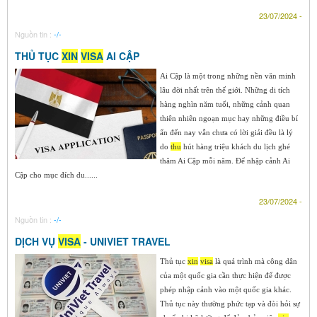
23/07/2024 -
Nguồn tin :
-/-
THỦ TỤC
XIN
VISA
AI CẬP
Ai Cập là một trong những nền văn minh
lâu đời nhất trên thế giới. Những di tích
hàng nghìn năm tuổi, những cảnh quan
thiên nhiên ngoạn mục hay những điều bí
ẩn đến nay vẫn chưa có lời giải đều là lý
do
thu
hút hàng triệu khách du lịch ghé
thăm Ai Cập mỗi năm. Để nhập cảnh Ai
Cập cho mục đích du......
23/07/2024 -
Nguồn tin :
-/-
DỊCH VỤ
VISA
- UNIVIET TRAVEL
Thủ tục
xin
visa
là quá trình mà công dân
của một quốc gia cần thực hiện để được
phép nhập cảnh vào một quốc gia khác.
Thủ tục này thường phức tạp và đòi hỏi sự