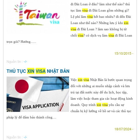
đi Đài Loan ở đâu? làm như thế nào? thủ
tục làm
visa
đi Đài Loan gồm những gì?
Lệ phí làm
visa
hết bao nhiêu? đi đến Đài
Loan như thế nào? Những lưu ý khi
xin
visa
đi Đài Loan ? làm sao không bị từ
chối
visa
? có dịch vụ làm
visa
đi Đài Loan
trọn gói? Hướng......
15/10/2015 -
Nguồn tin :
-/-
THỦ TỤC
XIN
VISA
NHẬT BẢN
Việc
xin
visa
Nhật Bản là bước quan trọng
đối với những ai muốn nhập cảnh và lưu
trú tại đất nước này để du lịch, học tập,
làm việc hoặc tham gia các hoạt động kinh
doanh. Quy trình
xin
visa
yêu cầu sự
chuẩn bị kỹ lưỡng về hồ sơ và các thủ tục
pháp lý để đảm bảo thành công....
18/07/2024 -
Nguồn tin :
-/-