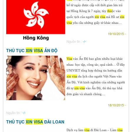
kể từ ngày được cấp với thời gian lưu trú
tại Hồng Kông là 7 ngày, tùy
thu
ộc vào
quốc tịch của người
xin
visa
mà Hồ sơ
xin
visa
yêu cầu những giấy tờ khác nhau....
19/10/2015 -
Nguồn tin :
-/-
THỦ TỤC
XIN
VISA
ẤN ĐỘ
Visa
vào Ấn Độ bao gồm nhiều loại khác
nhau: học tập, công tác, quá cảnh… Ở đây
UNIVIET tổng hợp thông tin hướng dẫn
xin
visa
du lịch cho người Việt Nam vào
Ấn Độ. Với kinh nghiệm của những người
đã tự
xin
visa
vào Ấn Độ, thì thủ tục khá
đơn giản và nhanh chóng....
18/10/2015 -
Nguồn tin :
-/-
THỦ TỤC
XIN
VISA
ĐÀI LOAN
Dịch vụ làm
visa
đi Đài Loan – Làm
visa