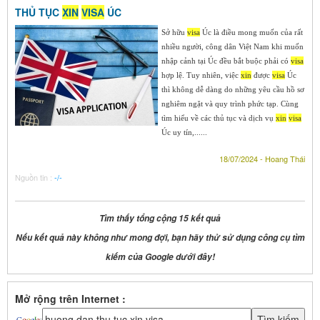
THỦ TỤC
XIN
VISA
ÚC
Sở hữu
visa
Úc là điều mong muốn của rất
nhiều người, công dân Việt Nam khi muốn
nhập cảnh tại Úc đều bắt buộc phải có
visa
hợp lệ. Tuy nhiên, việc
xin
được
visa
Úc
thì không dễ dàng do những yêu cầu hồ sơ
nghiêm ngặt và quy trình phức tạp. Cùng
tìm hiểu về các thủ tục và dịch vụ
xin
visa
Úc uy tín,......
18/07/2024 - Hoang Thái
Nguồn tin :
-/-
Tìm thấy tổng cộng 15 kết quả
Nếu kết quả này không như mong đợi, bạn hãy thử sử dụng công cụ tìm
kiếm của Google dưới đây!
Mở rộng trên Internet :