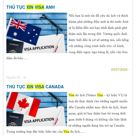
THỦ TỤC
XIN
VISA
ANH
Nếu bạn là một tín đồ yêu du lịch và thích
khám phá những điều mới lạ thì nước Anh
sẽ là điểm đến mà bạn nhất định phải ghé
thăm một lần trong đời. Vương quốc Anh
được biết đến là xứ sở sương mù, nổi tiếng
với những công trình kiến trúc cổ kính,
cung điện nguy nga tráng lệ, nền văn hóa
đậm đà bản......
23/07/2024 -
Nguồn tin :
-/-
THỦ TỤC
XIN
VISA
CANADA
Visa
du lịch (Visitor
Visa
– ký hiệu V1) là
loại thị thực dành cho những người muốn
đến Canada nhằm mục đích du lịch, tham
quan, giải trí hay thăm bạn bè trong thời
gian dưới 6 tháng và không cần bảo lãnh
từ những người đang lưu trú tại Canada.
Trong trường hợp đặc biệt, hiệu lực của
Visa
du lịch......