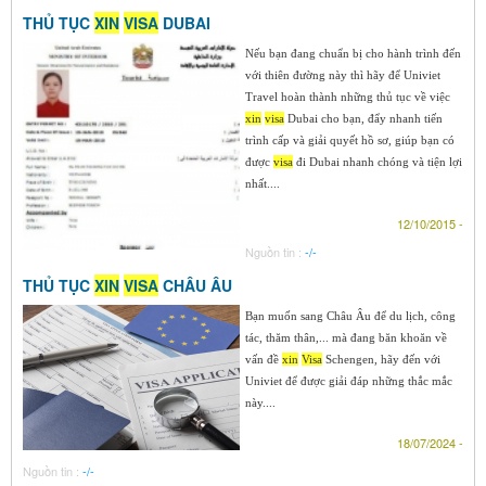
THỦ TỤC
XIN
VISA
DUBAI
Nếu bạn đang chuẩn bị cho hành trình đến
với thiên đường này thì hãy để Univiet
Travel hoàn thành những thủ tục về việc
xin
visa
Dubai cho bạn, đẩy nhanh tiến
trình cấp và giải quyết hồ sơ, giúp bạn có
được
visa
đi Dubai nhanh chóng và tiện lợi
nhất....
12/10/2015 -
Nguồn tin :
-/-
THỦ TỤC
XIN
VISA
CHÂU ÂU
Bạn muốn sang Châu Âu để du lịch, công
tác, thăm thân,... mà đang băn khoăn về
vấn đề
xin
Visa
Schengen, hãy đến với
Univiet để được giải đáp những thắc mắc
này....
18/07/2024 -
Nguồn tin :
-/-