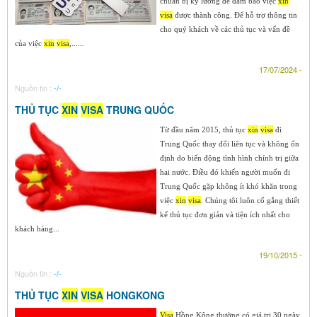
chuẩn bị kỹ lưỡng để đảm bảo việc
xin
visa
được thành công. Để hỗ trợ thông tin
cho quý khách về các thủ tục và vấn đề
của việc
xin
visa
,......
17/07/2024 -
Nguồn tin :
-/-
THỦ TỤC
XIN
VISA
TRUNG QUỐC
Từ đầu năm 2015, thủ tục
xin
visa
đi
Trung Quốc thay đổi liên tục và không ổn
định do biến động tình hình chính trị giữa
hai nước. Điều đó khiến người muốn đi
Trung Quốc gặp không ít khó khăn trong
việc
xin
visa
. Chúng tôi luôn cố gắng thiết
kế thủ tục đơn giản và tiện ích nhất cho
khách hàng...
19/10/2015 -
Nguồn tin :
-/-
THỦ TỤC
XIN
VISA
HONGKONG
Visa
Hồng Kông thường có giá trị 30 ngày