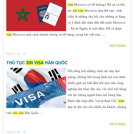
visa
Morocco có dễ không? Hồ sơ và thủ
tục
xin
visa
Morocco như thế nào, chắc
chắn là những câu hỏi cho những ai đang
có ý định đặt chân đến đất nước Morocco
– Xứ sở Nghìn lẻ một đêm. Để có được
visa
Morocco một cách nhanh chóng và dễ dàng, trong bài viết này,......
25/07/2024 -
Nguồn tin :
-/-
THỦ TỤC
XIN
VISA
HÀN QUỐC
Nổi tiếng bởi những cảnh sắc đẹp thơ
mộng, không khí trong lành mà còn được
nhiều giới trẻ biết đến bởi một nên công
nghiệp âm nhạc đặc sắc, các idol nổi tiếng
với lực lượng người hâm mộ hùng hậu.
Được đặt chân đến “xứ sở Kim Chi”
xin
h
đẹp là ước mơ của nhiều du khách, nhưng
việc
xin
visa
Hàn Quốc......
24/07/2024 -
Nguồn tin :
-/-