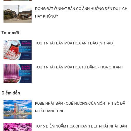
ĐỘNG ĐẤT Ở NHẬT BẢN CÓ ẢNH HƯỞNG ĐẾN DU LỊCH
HAY KHÔNG?
Tour mới
TOUR NHẬT BẢN MÙA HOA ANH ĐÀO (NRT-KIX)
TOUR NHẬT BẢN MÙA HOA TỬ ĐẰNG - HOA CHI ANH
Điểm đến
KOBE NHẬT BẢN - QUÊ HƯƠNG CỦA MÓN THỊT BÒ ĐẮT
NHẤT HÀNH TINH
TOP 5 ĐIỂM NGẮM HOA CHI ANH ĐẸP NHẤT NHẬT BẢN