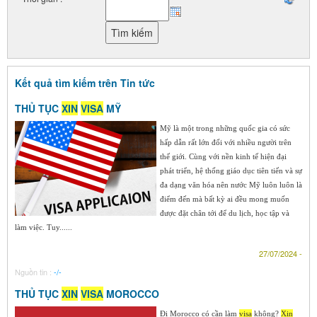
Kết quả tìm kiếm trên Tin tức
THỦ TỤC
XIN
VISA
MỸ
Mỹ là một trong những quốc gia có sức
hấp dẫn rất lớn đối với nhiều người trên
thế giới. Cùng với nền kinh tế hiện đại
phát triển, hệ thống giáo dục tiên tiến và sự
đa dạng văn hóa nên nước Mỹ luôn luôn là
điểm đến mà bất kỳ ai đều mong muốn
được đặt chân tới để du lịch, học tập và
làm việc. Tuy......
27/07/2024 -
Nguồn tin :
-/-
THỦ TỤC
XIN
VISA
MOROCCO
Đi Morocco có cần làm
visa
không?
Xin