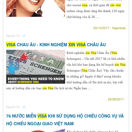
cho tourist
visa
, và thời gian để
xin
visa
online cũng được tăng lên thành 120 ngày
chứ không còn là 30......
05/10/2017 - Nganbalo
Nguồn tin :
-/-
VISA
CHAU ÂU - KINH NGHIỆM
XIN
VISA
CHÂU ÂU
Kinh nghiệm
xin
Visa
Châu Âu (
Visa
Schengen) – Chi tiết 2017 Sẽ có khá nhiều
câu hỏi khi bạn đang lên kế hoạch
xin
Visa
Schengen (
Visa
Châu Âu). Vậy cần chuẩn
bị những gì? Apply ở đâu? trong khuôn
khổ hướng dẫn về Du lịch tự túc, bài viết
này sẽ hướng dẫn các bạn
xin
Visa
Du lịch tự túc Ngắn hạn......
29/08/2017 -
Nguồn tin :
-/-
76 NƯỚC MIỄN
VISA
KHI SỬ DỤNG HỘ CHIẾU CÔNG VỤ VÀ
HỘ CHIẾU NGOẠI GIAO VIỆT NAM
Khi sử dụng hộ chiếu công vụ hay hộ