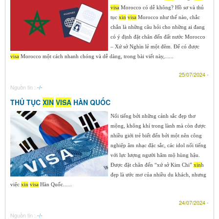
visa
Morocco có dễ không? Hồ sơ và thủ
tục
xin
visa
Morocco như thế nào, chắc
chắn là những câu hỏi cho những ai đang
có ý định đặt chân đến đất nước Morocco
– Xứ sở Nghìn lẻ một đêm. Để có được
visa
Morocco một cách nhanh chóng và dễ dàng, trong bài viết này,......
25/07/2024 -
Nguồn tin :
-/-
THỦ TỤC
XIN
VISA
HÀN QUỐC
Nổi tiếng bởi những cảnh sắc đẹp thơ
mộng, không khí trong lành mà còn được
nhiều giới trẻ biết đến bởi một nên công
nghiệp âm nhạc đặc sắc, các idol nổi tiếng
với lực lượng người hâm mộ hùng hậu.
Được đặt chân đến “xứ sở Kim Chi”
xin
h
đẹp là ước mơ của nhiều du khách, nhưng
việc
xin
visa
Hàn Quốc......
24/07/2024 -
Nguồn tin :
-/-