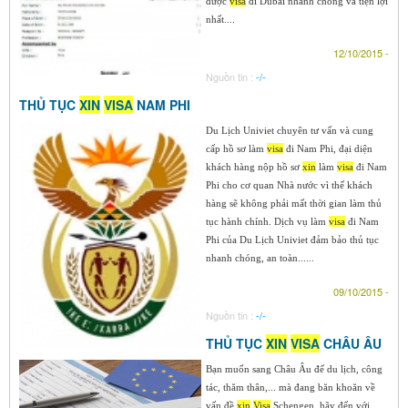
được
visa
đi Dubai nhanh chóng và tiện lợi
nhất....
12/10/2015 -
Nguồn tin :
-/-
THỦ TỤC
XIN
VISA
NAM PHI
Du Lịch Univiet chuyên tư vấn và cung
cấp hồ sơ làm
visa
đi Nam Phi, đại diện
khách hàng nộp hồ sơ
xin
làm
visa
đi Nam
Phi cho cơ quan Nhà nước vì thế khách
hàng sẽ không phải mất thời gian làm thủ
tục hành chính. Dịch vụ làm
visa
đi Nam
Phi của Du Lịch Univiet đảm bảo thủ tục
nhanh chóng, an toàn......
09/10/2015 -
Nguồn tin :
-/-
THỦ TỤC
XIN
VISA
CHÂU ÂU
Bạn muốn sang Châu Âu để du lịch, công
tác, thăm thân,... mà đang băn khoăn về
vấn đề
xin
Visa
Schengen, hãy đến với