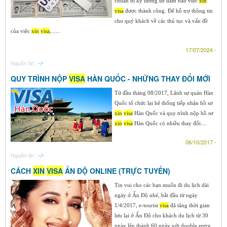
chuẩn bị kỹ lưỡng để đảm bảo việc
xin
visa
được thành công. Để hỗ trợ thông tin
cho quý khách về các thủ tục và vấn đề
của việc
xin
visa
,......
17/07/2024 -
Nguồn tin :
-/-
QUY TRÌNH NỘP
VISA
HÀN QUỐC - NHỮNG THAY ĐỔI MỚI
Từ đầu tháng 08/2017, Lãnh sự quán Hàn
Quốc tổ chức lại hệ thống tiếp nhận hồ sơ
xin
visa
Hàn Quốc và quy trình nộp hồ sơ
xin
visa
Hàn Quốc có nhiều thay đổi....
06/10/2017 -
Nguồn tin :
-/-
CÁCH
XIN
VISA
ẤN ĐỘ ONLINE (TRỰC TUYẾN)
Tin vui cho các bạn muốn đi du lịch dài
ngày ở Ấn Độ nhé, bắt đầu từ ngày
1/4/2017, e-tourist
visa
đã tăng thời gian
lưu lại ở Ấn Độ cho khách du lịch từ 30
ngày lên thành 60 ngày với double entry