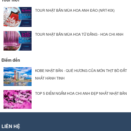
TOUR NHẬT BẢN MÙA HOA ANH ĐÀO (NRT-KIX)
TOUR NHẬT BẢN MÙA HOA TỬ ĐẰNG - HOA CHI ANH
Điểm đến
KOBE NHẬT BẢN - QUÊ HƯƠNG CỦA MÓN THỊT BÒ ĐẮT
NHẤT HÀNH TINH
TOP 5 ĐIỂM NGẮM HOA CHI ANH ĐẸP NHẤT NHẬT BẢN
LIÊN HỆ