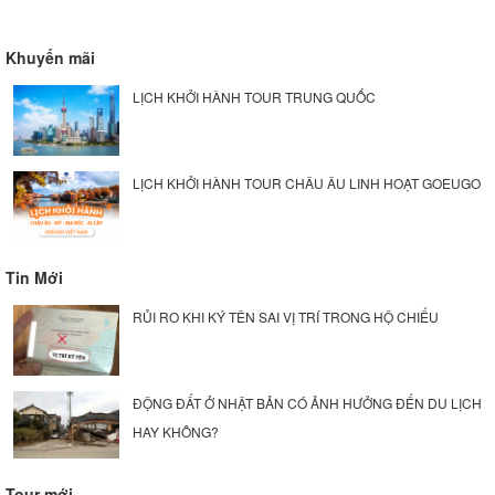
Khuyến mãi
LỊCH KHỞI HÀNH TOUR TRUNG QUỐC
LỊCH KHỞI HÀNH TOUR CHÂU ÂU LINH HOẠT GOEUGO
Tin Mới
RỦI RO KHI KÝ TÊN SAI VỊ TRÍ TRONG HỘ CHIẾU
ĐỘNG ĐẤT Ở NHẬT BẢN CÓ ẢNH HƯỞNG ĐẾN DU LỊCH
HAY KHÔNG?
Tour mới