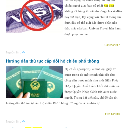
chiếu ngoại giao bạn có phải
xin
visa
không.? Chúng tôi rất sẵn lòng chia sẽ điều
này với bạn, Hy vọng với chút ít thông tin
dưới đây có thể giải đáp được phần nào
thắc mắc của bạn. Univiet Travel hân hạnh
được phục vụ bạn....
04/05/2017 -
Nguồn tin :
-/-
Hướng dẫn thủ tục cấp đổi hộ chiếu phổ thông
Hộ chiếu (passport) là một loại giấy tờ
quan trọng do một chính phủ cấp cho
công dân nước mình như một Giấy Phép
Ðược Quyền Xuất Cảnh khỏi đất nước và
Ðược Quyền Nhập Cảnh trở lại từ nước
ngoài. Trong bài viết này, chỉ đề cập tới
hướng dẫn thủ tục tự làm Hộ chiếu Phổ Thông. Có nghĩa là cá nhân tự......
11/11/2015 -
Nguồn tin :
-/-