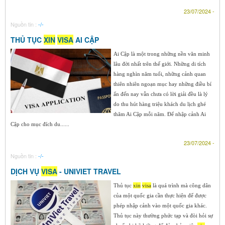
23/07/2024 -
Nguồn tin :
-/-
THỦ TỤC
XIN
VISA
AI CẬP
Ai Cập là một trong những nền văn minh
lâu đời nhất trên thế giới. Những di tích
hàng nghìn năm tuổi, những cảnh quan
thiên nhiên ngoạn mục hay những điều bí
ẩn đến nay vẫn chưa có lời giải đều là lý
do thu hút hàng triệu khách du lịch ghé
thăm Ai Cập mỗi năm. Để nhập cảnh Ai
Cập cho mục đích du......
23/07/2024 -
Nguồn tin :
-/-
DỊCH VỤ
VISA
- UNIVIET TRAVEL
Thủ tục
xin
visa
là quá trình mà công dân
của một quốc gia cần thực hiện để được
phép nhập cảnh vào một quốc gia khác.
Thủ tục này thường phức tạp và đòi hỏi sự