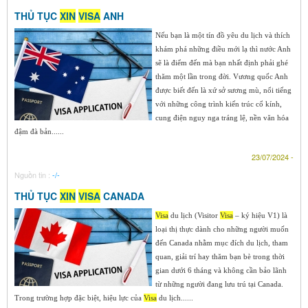
THỦ TỤC
XIN
VISA
ANH
Nếu bạn là một tín đồ yêu du lịch và thích
khám phá những điều mới lạ thì nước Anh
sẽ là điểm đến mà bạn nhất định phải ghé
thăm một lần trong đời. Vương quốc Anh
được biết đến là xứ sở sương mù, nổi tiếng
với những công trình kiến trúc cổ kính,
cung điện nguy nga tráng lệ, nền văn hóa
đậm đà bản......
23/07/2024 -
Nguồn tin :
-/-
THỦ TỤC
XIN
VISA
CANADA
Visa
du lịch (Visitor
Visa
– ký hiệu V1) là
loại thị thực dành cho những người muốn
đến Canada nhằm mục đích du lịch, tham
quan, giải trí hay thăm bạn bè trong thời
gian dưới 6 tháng và không cần bảo lãnh
từ những người đang lưu trú tại Canada.
Trong trường hợp đặc biệt, hiệu lực của
Visa
du lịch......