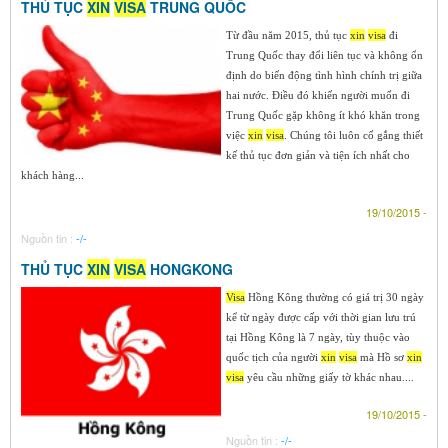
THỦ TỤC
XIN
VISA
TRUNG QUỐC
Từ đầu năm 2015, thủ tục
xin
visa
đi
Trung Quốc thay đổi liên tục và không ổn
định do biến động tình hình chính trị giữa
hai nước. Điều đó khiến người muốn đi
Trung Quốc gặp không ít khó khăn trong
việc
xin
visa
. Chúng tôi luôn cố gắng thiết
kế thủ tục đơn giản và tiện ích nhất cho
khách hàng...
19/10/2015 -
Nguồn tin :
-/-
THỦ TỤC
XIN
VISA
HONGKONG
Visa
Hồng Kông thường có giá trị 30 ngày
kể từ ngày được cấp với thời gian lưu trú
tại Hồng Kông là 7 ngày, tùy thuộc vào
quốc tịch của người
xin
visa
mà Hồ sơ
xin
visa
yêu cầu những giấy tờ khác nhau....
19/10/2015 -
Nguồn tin :
-/-