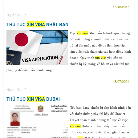
15/10/2015 -
Nguồn tin :
-/-
THỦ TỤC
XIN
VISA
NHẬT BẢN
Việc
xin
visa
Nhật Bản là bước quan trọng
đối với những ai muốn nhập cảnh và lưu
trú tại đất nước này để du lịch, học tập,
làm việc hoặc tham gia các hoạt động kinh
doanh. Quy trình
xin
visa
yêu cầu sự
chuẩn bị kỹ lưỡng về hồ sơ và các thủ tục
pháp lý để đảm bảo thành công....
18/07/2024 -
Nguồn tin :
-/-
THỦ TỤC
XIN
VISA
DUBAI
Nếu bạn đang chuẩn bị cho hành trình đến
với thiên đường này thì hãy để Univiet
Travel hoàn thành những thủ tục về việc
xin
visa
Dubai cho bạn, đẩy nhanh tiến
trình cấp và giải quyết hồ sơ, giúp bạn có