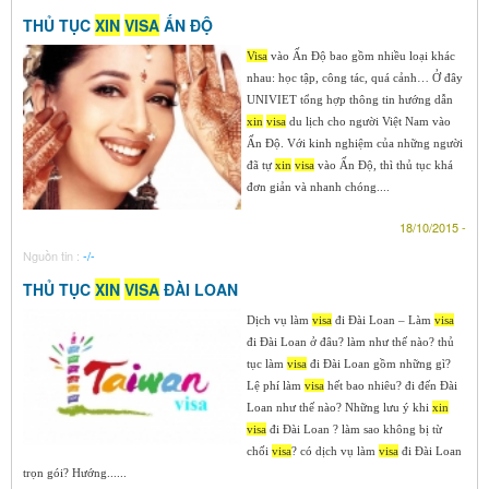
THỦ TỤC
XIN
VISA
ẤN ĐỘ
Visa
vào Ấn Độ bao gồm nhiều loại khác
nhau: học tập, công tác, quá cảnh… Ở đây
UNIVIET tổng hợp thông tin hướng dẫn
xin
visa
du lịch cho người Việt Nam vào
Ấn Độ. Với kinh nghiệm của những người
đã tự
xin
visa
vào Ấn Độ, thì thủ tục khá
đơn giản và nhanh chóng....
18/10/2015 -
Nguồn tin :
-/-
THỦ TỤC
XIN
VISA
ĐÀI LOAN
Dịch vụ làm
visa
đi Đài Loan – Làm
visa
đi Đài Loan ở đâu? làm như thế nào? thủ
tục làm
visa
đi Đài Loan gồm những gì?
Lệ phí làm
visa
hết bao nhiêu? đi đến Đài
Loan như thế nào? Những lưu ý khi
xin
visa
đi Đài Loan ? làm sao không bị từ
chối
visa
? có dịch vụ làm
visa
đi Đài Loan
trọn gói? Hướng......