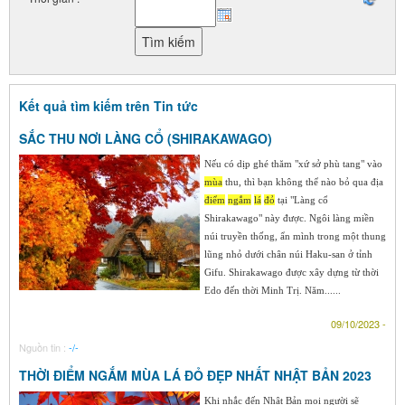
Kết quả tìm kiếm trên Tin tức
SẮC THU NƠI LÀNG CỔ (SHIRAKAWAGO)
Nếu có dịp ghé thăm "xứ sở phù tang" vào
mùa
thu, thì bạn không thể nào bỏ qua địa
điểm
ngắm
lá
đỏ
tại "Làng cổ
Shirakawago" này được. Ngôi làng miền
núi truyền thống, ẩn mình trong một thung
lũng nhỏ dưới chân núi Haku-san ở tỉnh
Gifu. Shirakawago được xây dựng từ thời
Edo đến thời Minh Trị. Năm......
09/10/2023 -
Nguồn tin :
-/-
THỜI ĐIỂM NGẮM MÙA LÁ ĐỎ ĐẸP NHẤT NHẬT BẢN 2023
Khi nhắc đến Nhật Bản mọi người sẽ