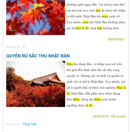
thường nghĩ ngay đến “xứ sở hoa anh đào”
nơi mà loài hoa xinh
đẹp
ấy khoe sắc khắp
cả đất nước Nhật Bản khi
mùa
xuân về.
Tuy nhiên,
mùa
thu Nhật Bản thường được
gọi là
mùa
lá
đỏ
cũng
đẹp
không kém....
28/09/2023 -
Nguồn tin :
-/-
QUYẾN RŨ SẮC THU NHẬT BẢN
Mùa
thu đang đến, và khắp mọi nơi trên
thế giới đều được phủ lên sắc thu vàng
quyến rũ. Nhưng rực rỡ nhất và quyến rũ
nhất chỉ có thể là Nhật Bản. Tuy nhiên, chỉ
rất ít người thật sự được trải nghiệm
Mùa
lá
đỏ
Nhật Bản. Bởi phải chọn được đúng
thời
điểm
, đúng địa
điểm
mới chiêm
ngưỡng được
lá
đỏ
......
18/09/2019 - Đỗ Quyên
Nguồn tin :
Tổng Hợp