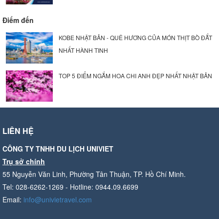
Điểm đến
KOBE NHẬT BẢN - QUÊ HƯƠNG CỦA MÓN THỊT BÒ ĐẮT
NHẤT HÀNH TINH
TOP 5 ĐIỂM NGẮM HOA CHI ANH ĐẸP NHẤT NHẬT BẢN
LIÊN HỆ
CÔNG TY TNHH DU LỊCH UNIVIET
Trụ sở chính
55 Nguyễn Văn Linh, Phường Tân Thuận, TP. Hồ Chí Minh.
Tel: 028-6262-1269 - Hotline: 0944.09.6699
Email:
info@univietravel.com