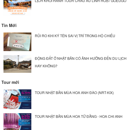
LỊCH KHỞI HÀNH TOUR CHÂU ÂU LINH HOẠT GOEUGO
Tin Mới
RỦI RO KHI KÝ TÊN SAI VỊ TRÍ TRONG HỘ CHIẾU
ĐỘNG ĐẤT Ở NHẬT BẢN CÓ ẢNH HƯỞNG ĐẾN DU LỊCH
HAY KHÔNG?
Tour mới
TOUR NHẬT BẢN MÙA HOA ANH ĐÀO (NRT-KIX)
TOUR NHẬT BẢN MÙA HOA TỬ ĐẰNG - HOA CHI ANH