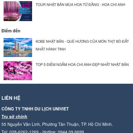
TOUR NHẬT BẢN MÙA HOA TỬ ĐẰNG - HOA CHI ANH
Điểm đến
KOBE NHẬT BẢN - QUÊ HƯƠNG CỦA MÓN THỊT BÒ ĐẮT
NHẤT HÀNH TINH
TOP 5 ĐIỂM NGẮM HOA CHI ANH ĐẸP NHẤT NHẬT BẢN
LIÊN HỆ
CÔNG TY TNHH DU LỊCH UNIVIET
Trụ sở chính
55 Nguyễn Văn Linh, Phường Tân Thuận, TP. Hồ Chí Minh.
Tel: 028-6262-1269 - Hotline: 0944.09.6699