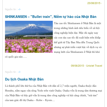
23/08/2015 -
Nguồn tin :
-/-
SHINKANSEN – "Bullet train", Niềm tự hào của Nhật Bản
Tàu cao tốc Shinkansen ở Nhật Bản là một
trong những hình ảnh tiêu biểu về xã hội
công nghiệp hiện đại. Mặc dù ngày nay
các con tàu cao tốc đã xuất hiện trên khắp
thế giới từ Tây Ban Nha đến Trung Quốc
nhưng sự phát triển vượt bậc về dịch vụ và
mạng lưới của Shinkansen ở Nhật thì khó
có quốc gia nào......
09/06/2015 - Univiet Travel
Nguồn tin :
-/-
Du lịch Osaka Nhật Bản
Là thành phố lớn thứ ba của Nhật Bản với dân số 2,7 triệu người, Osaka thuộc đảo
Honshu, nằm ngay cửa sông Yodo trên vịnh Osaka. Osaka vốn là trung tâm thương mại
của Nhật Bản và bây giờ vẫn là trung tâm công nghiệp và hải cảng chính, “trái tim”
của tam giác đô thị Osaka – Kobe – Kyoto....