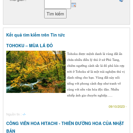
Kết quả tìm kiếm trên Tin tức
TOHOKU – MÙA LÁ ĐỎ
Tohoku được mệnh danh là vùng đất ẩn
chứa nhiều điều lý thú ở xứ Phù Tang,
chiêm ngưỡng cảnh sắc lá đỏ phủ kín rợp
trời ở Tohoku sẽ là một trải nghiệm thú vị
dành riêng cho bạn. Vùng đất này nổi
tiếng với phong cảnh đẹp như tranh vẽ
cùng với nền văn hóa độc đáo. Nhiều
nhiếp ảnh gia chuyên nghiệp......
09/10/2023 -
Nguồn tin :
-/-
CÔNG VIÊN HOA HITACHI - THIÊN ĐƯỜNG HOA CỦA NHẬT
BẢN