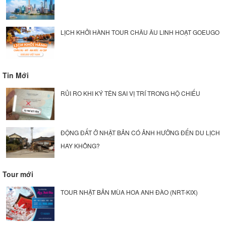
LỊCH KHỞI HÀNH TOUR CHÂU ÂU LINH HOẠT GOEUGO
Tin Mới
RỦI RO KHI KÝ TÊN SAI VỊ TRÍ TRONG HỘ CHIẾU
ĐỘNG ĐẤT Ở NHẬT BẢN CÓ ẢNH HƯỞNG ĐẾN DU LỊCH
HAY KHÔNG?
Tour mới
TOUR NHẬT BẢN MÙA HOA ANH ĐÀO (NRT-KIX)