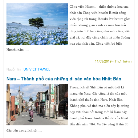
Công viên Hitachi – thiên đường hoa của
nhật bản Công viên hitachi là một công
viên rộng rãi trong Ibaraki Prefecture gồm
nhiều không gian xanh và mùa hoa trải
rộng trên 350 ha, cũng như một công viên
giải trí, nơi đây cũng chính là thiên đường
hoa của nhật bản. Công viên bờ biển
Hitachi nằm......
11/03/2019 - Thư Huỳnh
Nguồn tin :
UNIVIET TRAVEL
Nara – Thành phố của những di sản văn hóa Nhật Bản
Trong lịch sử Nhật Bản có một thời kì
mang tên Nara, đây cũng là tên của một
thành phố thuộc tỉnh Nara, Nhật Bản.
Không phải vô tình mà điều này lại trùng
hợp với nhau bởi trong thời kì Nara này,
thành phố Nara chính là thủ đô của Nhật
Bản đến năm 784. Và đây cũng là thủ đô
đầu tiên trong lịch sử......