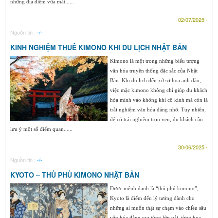
những địa điểm vừa mát......
02/07/2025 -
Nguồn tin :
-/-
KINH NGHIỆM THUÊ KIMONO KHI DU LỊCH NHẬT BẢN
Kimono là một trong những biểu tượng
văn hóa truyền thống đặc sắc của Nhật
Bản. Khi du lịch đến xứ sở hoa anh đào,
việc mặc kimono không chỉ giúp du khách
hòa mình vào không khí cổ kính mà còn là
trải nghiệm văn hóa đáng nhớ. Tuy nhiên,
để có trải nghiệm trọn vẹn, du khách cần
lưu ý một số điểm quan......
30/06/2025 -
Nguồn tin :
-/-
KYOTO – THỦ PHỦ KIMONO NHẬT BẢN
Được mệnh danh là “thủ phủ kimono”,
Kyoto là điểm đến lý tưởng dành cho
những ai muốn thật sự chạm vào chiều sâu
văn hóa đằng sau từng lớp vải, từng họa