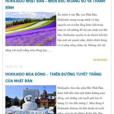
HOKKAIDO NHẬT BẢN – MIỀN BẮC HOANG SƠ VÀ THANH
BÌNH
Ẩn mình ở cực Bắc của Nhật Bản,
Hokkaido mang trong mình vẻ đẹp
nguyên sơ và trầm lắng khác biệt hoàn
toàn so với những đô thị náo nhiệt nơi đất
liền. Hokkaido quyến rũ du khách bởi khí
hậu mát mẻ quanh năm, thiên nhiên hùng
vĩ và nhịp sống chậm rãi. Không chỉ nổi
tiếng với tuyết trắng mùa đông hay......
04/08/2025 -
Nguồn tin :
-/-
HOKKAIDO MÙA ĐÔNG – THIÊN ĐƯỜNG TUYẾT TRẮNG
CỦA NHẬT BẢN
Hokkaido, hòn đảo phía Bắc Nhật Bản,
được biết đến như một thiên đường mùa
đông, nơi những cơn tuyết phủ kín từ
tháng 12 cho đến tháng 2. Mùa đông ở
Hokkaido không chỉ đơn thuần là tuyết
trắng, mà còn là những lễ hội độc đáo,