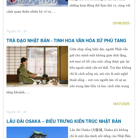
những hoạt động thể thao thú vị, cùng với
cảnh quan thiên nhiên kỳ vĩ và......
03/08/2025 -
Nguồn tin :
-/-
TRÀ ĐẠO NHẬT BẢN - TINH HOA VĂN HÓA XỨ PHÙ TANG
Giữa nhịp sống hiện đại, người Nhật vẫn
giữ cho mình một không gian tĩnh lặng,
nơi mọi xô bồ của cuộc sống được gác lại
bên ngoài cánh cửa trà thất. Trà đạo không
chỉ là cách uống trà, mà còn là một nghệ
thuật sống – nơi con người tìm về sự an
yên trong tâm hồn và học cách trân trọng
từng khoảnh......
18/07/2025 -
Nguồn tin :
-/-
LÂU ĐÀI OSAKA – BIỂU TRƯNG KIẾN TRÚC NHẬT BẢN
Lâu đài Osaka (大阪城, Osaka-jō) không
chỉ là một địa danh nổi tiếng của Nhật Bản