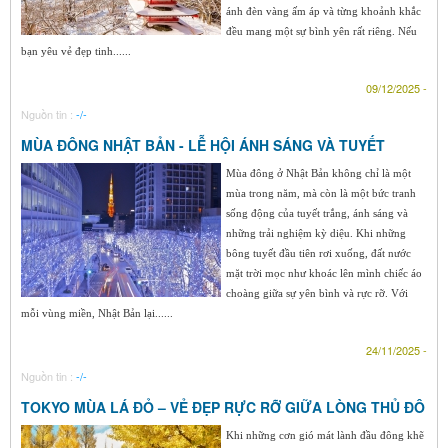
ánh đèn vàng ấm áp và từng khoảnh khắc
đều mang một sự bình yên rất riêng. Nếu
bạn yêu vẻ đẹp tinh......
09/12/2025 -
Nguồn tin :
-/-
MÙA ĐÔNG NHẬT BẢN - LỄ HỘI ÁNH SÁNG VÀ TUYẾT
Mùa đông ở Nhật Bản không chỉ là một
mùa trong năm, mà còn là một bức tranh
sống động của tuyết trắng, ánh sáng và
những trải nghiệm kỳ diệu. Khi những
bông tuyết đầu tiên rơi xuống, đất nước
mặt trời mọc như khoác lên mình chiếc áo
choàng giữa sự yên bình và rực rỡ. Với
mỗi vùng miền, Nhật Bản lại......
24/11/2025 -
Nguồn tin :
-/-
TOKYO MÙA LÁ ĐỎ – VẺ ĐẸP RỰC RỠ GIỮA LÒNG THỦ ĐÔ
Khi những cơn gió mát lành đầu đông khẽ