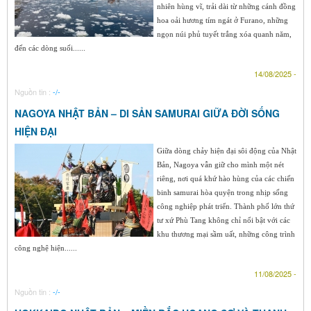
nhiên hùng vĩ, trải dài từ những cánh đồng
hoa oải hương tím ngát ở Furano, những
ngọn núi phủ tuyết trắng xóa quanh năm,
đến các dòng suối......
14/08/2025 -
Nguồn tin :
-/-
NAGOYA NHẬT BẢN – DI SẢN SAMURAI GIỮA ĐỜI SỐNG
HIỆN ĐẠI
Giữa dòng chảy hiện đại sôi động của Nhật
Bản, Nagoya vẫn giữ cho mình một nét
riêng, nơi quá khứ hào hùng của các chiến
binh samurai hòa quyện trong nhịp sống
công nghiệp phát triển. Thành phố lớn thứ
tư xứ Phù Tang không chỉ nổi bật với các
khu thương mại sầm uất, những công trình
công nghệ hiện......
11/08/2025 -
Nguồn tin :
-/-