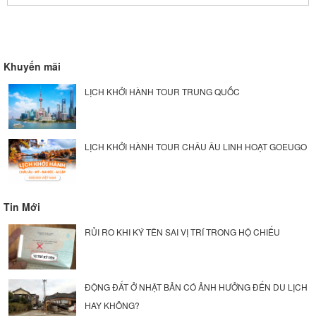
Khuyến mãi
LỊCH KHỞI HÀNH TOUR TRUNG QUỐC
LỊCH KHỞI HÀNH TOUR CHÂU ÂU LINH HOẠT GOEUGO
Tin Mới
RỦI RO KHI KÝ TÊN SAI VỊ TRÍ TRONG HỘ CHIẾU
ĐỘNG ĐẤT Ở NHẬT BẢN CÓ ẢNH HƯỞNG ĐẾN DU LỊCH
HAY KHÔNG?