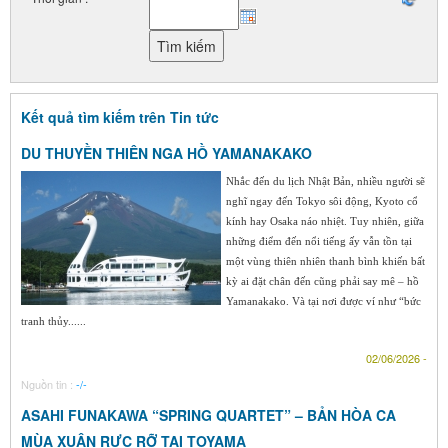
Kết quả tìm kiếm trên Tin tức
DU THUYỀN THIÊN NGA HỒ YAMANAKAKO
Nhắc đến du lịch Nhật Bản, nhiều người sẽ
nghĩ ngay đến Tokyo sôi động, Kyoto cổ
kính hay Osaka náo nhiệt. Tuy nhiên, giữa
những điểm đến nổi tiếng ấy vẫn tồn tại
một vùng thiên nhiên thanh bình khiến bất
kỳ ai đặt chân đến cũng phải say mê – hồ
Yamanakako. Và tại nơi được ví như “bức
tranh thủy......
02/06/2026 -
Nguồn tin :
-/-
ASAHI FUNAKAWA “SPRING QUARTET” – BẢN HÒA CA
MÙA XUÂN RỰC RỠ TẠI TOYAMA