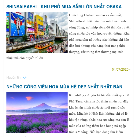
SHINSAIBASHI - KHU PHỐ MUA SẮM LỚN NHẤT OSAKA
Giữa lòng Osaka hiện đại và sầm uất,
Shinsaibashi hiện lên như một bức tranh
sống động, nơi nhịp sống đô thị hòa quyện
cùng chiều sâu văn hóa truyền thống. Khu
phố mua sắm nổi tiếng này không chỉ hấp
dẫn bởi những cửa hàng thời trang thời
thượng, các trung tâm thương mại náo
nhiệt mà còn quyến rũ du......
04/07/2025 -
Nguồn tin :
-/-
NHỮNG CÔNG VIÊN HOA MÙA HÈ ĐẸP NHẤT NHẬT BẢN
Khi những cơn gió hè bắt đầu thổi qua xứ
Phù Tang, cũng là lúc thiên nhiên nơi đây
khoác lên mình chiếc áo mới rực rỡ sắc
màu. Mùa hè ở Nhật Bản không chỉ có lễ
hội rộn ràng, pháo hoa rực sáng mà còn là
mùa của những thảm hoa bung nở ngập
tràn sức sống. Nếu bạn đang tìm kiếm