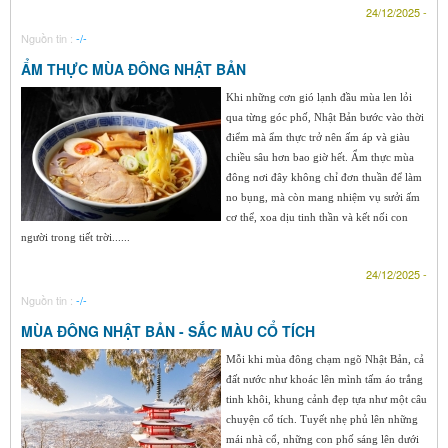
24/12/2025 -
Nguồn tin :
-/-
ẨM THỰC MÙA ĐÔNG NHẬT BẢN
Khi những cơn gió lạnh đầu mùa len lỏi
qua từng góc phố, Nhật Bản bước vào thời
điểm mà ẩm thực trở nên ấm áp và giàu
chiều sâu hơn bao giờ hết. Ẩm thực mùa
đông nơi đây không chỉ đơn thuần để làm
no bụng, mà còn mang nhiệm vụ sưởi ấm
cơ thể, xoa dịu tinh thần và kết nối con
người trong tiết trời......
24/12/2025 -
Nguồn tin :
-/-
MÙA ĐÔNG NHẬT BẢN - SẮC MÀU CỔ TÍCH
Mỗi khi mùa đông chạm ngõ Nhật Bản, cả
đất nước như khoác lên mình tấm áo trắng
tinh khôi, khung cảnh đẹp tựa như một câu
chuyện cổ tích. Tuyết nhẹ phủ lên những
mái nhà cổ, những con phố sáng lên dưới