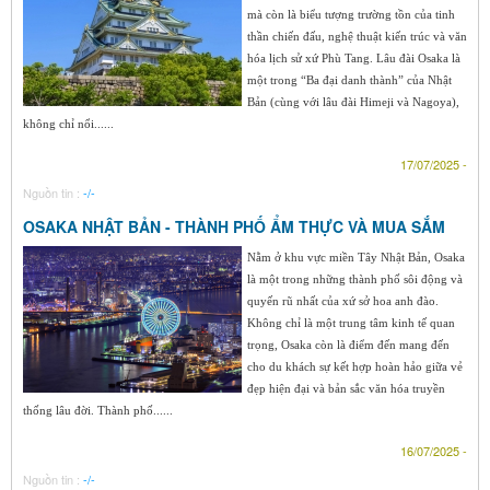
mà còn là biểu tượng trường tồn của tinh
thần chiến đấu, nghệ thuật kiến trúc và văn
hóa lịch sử xứ Phù Tang. Lâu đài Osaka là
một trong “Ba đại danh thành” của Nhật
Bản (cùng với lâu đài Himeji và Nagoya),
không chỉ nổi......
17/07/2025 -
Nguồn tin :
-/-
OSAKA NHẬT BẢN - THÀNH PHỐ ẨM THỰC VÀ MUA SẮM
Nằm ở khu vực miền Tây Nhật Bản, Osaka
là một trong những thành phố sôi động và
quyến rũ nhất của xứ sở hoa anh đào.
Không chỉ là một trung tâm kinh tế quan
trọng, Osaka còn là điểm đến mang đến
cho du khách sự kết hợp hoàn hảo giữa vẻ
đẹp hiện đại và bản sắc văn hóa truyền
thống lâu đời. Thành phố......
16/07/2025 -
Nguồn tin :
-/-