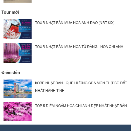
Tour mới
TOUR NHẬT BẢN MÙA HOA ANH ĐÀO (NRT-KIX)
TOUR NHẬT BẢN MÙA HOA TỬ ĐẰNG - HOA CHI ANH
Điểm đến
KOBE NHẬT BẢN - QUÊ HƯƠNG CỦA MÓN THỊT BÒ ĐẮT
NHẤT HÀNH TINH
TOP 5 ĐIỂM NGẮM HOA CHI ANH ĐẸP NHẤT NHẬT BẢN