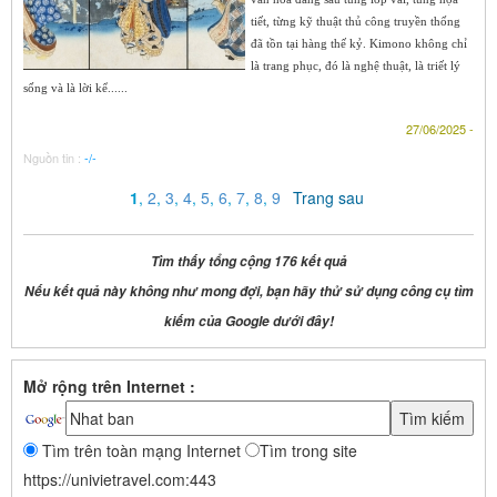
tiết, từng kỹ thuật thủ công truyền thống
đã tồn tại hàng thế kỷ. Kimono không chỉ
là trang phục, đó là nghệ thuật, là triết lý
sống và là lời kể......
27/06/2025 -
Nguồn tin :
-/-
1
,
2
,
3
,
4
,
5
,
6
,
7
,
8
,
9
Trang sau
Tìm thấy tổng cộng 176 kết quả
Nếu kết quả này không như mong đợi, bạn hãy thử sử dụng công cụ tìm
kiếm của Google dưới đây!
Mở rộng trên Internet :
Tìm trên toàn mạng Internet
Tìm trong site
https://univietravel.com:443