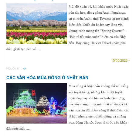
Mỗi độ xuân về, khi khắp nước Nhật ngập
tràn sắc hoa, dòng sông Asahi Funakawa
tại thị trấn Asahi, tỉnh Toyama lại trở thành
điểm đến khiến du khách say lòng với
khung cảnh mang tên “Spring Quartet” –
“Bản tứ tấu mùa xuân” hiếm có của Nhật
Bản. Hãy cùng Univiet Travel khám phá
điều gì đã tạo nên vẻ......
15/05/2026 -
Nguồn tin :
-/-
CÁC VĂN HÓA MÙA ĐÔNG Ở NHẬT BẢN
Mùa đông ở Nhật Bản không chỉ nổi tiếng
với tuyết trắng, những khu trượt tuyết
tuyệt đẹp hay khí hậu se lạnh đặc trưng,
mà còn mang trong mình rất nhiều giá trị
văn hoá lâu đời. Đây cũng là thời điểm các
lễ hội, phong tục truyền thống và những
hoạt động đặc sắc được tổ chức trên khắp
đất nước mặt......