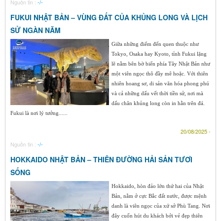
Nguồn tin :
-/-
FUKUI NHẬT BẢN – VÙNG ĐẤT CỦA KHỦNG LONG VÀ LỊCH
SỬ NGÀN NĂM
Giữa những điểm đến quen thuộc như
Tokyo, Osaka hay Kyoto, tỉnh Fukui lặng
lẽ nằm bên bờ biển phía Tây Nhật Bản như
một viên ngọc thô đầy mê hoặc. Với thiên
nhiên hoang sơ, di sản văn hóa phong phú
và cả những dấu vết thời tiền sử, nơi mà
dấu chân khủng long còn in hằn trên đá.
Fukui là nơi lý tưởng......
20/08/2025 -
Nguồn tin :
-/-
HOKKAIDO NHẬT BẢN – THIÊN ĐƯỜNG HẢI SẢN TƯƠI
SỐNG
Hokkaido, hòn đảo lớn thứ hai của Nhật
Bản, nằm ở cực Bắc đất nước, được mệnh
danh là viên ngọc của xứ sở Phù Tang. Nơi
đây cuốn hút du khách bởi vẻ đẹp thiên