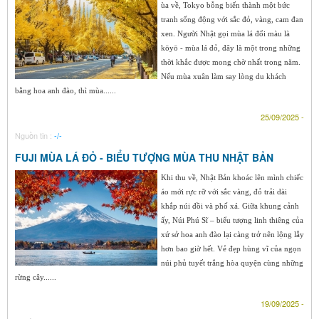
ùa về, Tokyo bỗng biến thành một bức
tranh sống động với sắc đỏ, vàng, cam đan
xen. Người Nhật gọi mùa lá đổi màu là
kōyō - mùa lá đỏ, đây là một trong những
thời khắc được mong chờ nhất trong năm.
Nếu mùa xuân làm say lòng du khách
bằng hoa anh đào, thì mùa......
25/09/2025 -
Nguồn tin :
-/-
FUJI MÙA LÁ ĐỎ - BIỂU TƯỢNG MÙA THU NHẬT BẢN
Khi thu về, Nhật Bản khoác lên mình chiếc
áo mới rực rỡ với sắc vàng, đỏ trải dài
khắp núi đồi và phố xá. Giữa khung cảnh
ấy, Núi Phú Sĩ – biểu tượng linh thiêng của
xứ sở hoa anh đào lại càng trở nên lộng lẫy
hơn bao giờ hết. Vẻ đẹp hùng vĩ của ngọn
núi phủ tuyết trắng hòa quyện cùng những
rừng cây......
19/09/2025 -