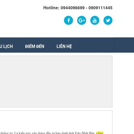
Hotline: 0944096699 - 0909111445
U LỊCH
ĐIỂM ĐẾN
LIÊN HỆ
thống trị. Là kiến trúc xây dựng đầy tự hào dưới thời Edo Nhật Bản,
công