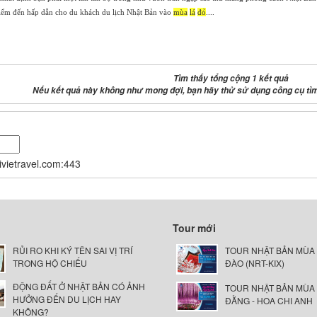
iểm đến hấp dẫn cho du khách du lịch Nhật Bản vào
mùa
lá
đỏ
....
Tìm thấy tổng cộng 1 kết quả
Nếu kết quả này không như mong đợi, bạn hãy thử sử dụng công cụ tì
nivietravel.com:443
Tour mới
RỦI RO KHI KÝ TÊN SAI VỊ TRÍ
TOUR NHẬT BẢN MÙA
TRONG HỘ CHIẾU
ĐÀO (NRT-KIX)
ĐỘNG ĐẤT Ở NHẬT BẢN CÓ ẢNH
TOUR NHẬT BẢN MÙA
HƯỞNG ĐẾN DU LỊCH HAY
ĐẰNG - HOA CHI ANH
KHÔNG?