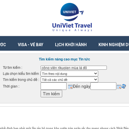
ƯỚC
VISA - VÉ BAY
LỊCH KHỞI HÀNH
KINH NGHIỆM D
Tìm kiếm nâng cao mục Tin tức
Từ tìm kiếm :
Lựa chọn kiểu tìm kiếm :
Tìm kiếm trong chủ đề :
Đến ngày
Thời gian :
nhất định bạn phải một lần tản bộ trong khu vườn tràn ngập sắc thu mang phong cách Nhật Bản 