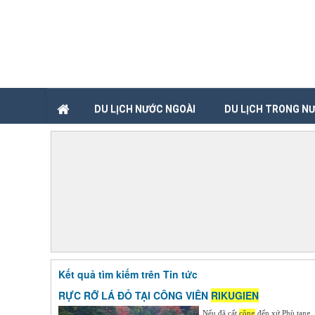
DU LỊCH NƯỚC NGOÀI
DU LỊCH TRONG N
Kết quả tìm kiếm trên Tin tức
RỰC RỠ LÁ ĐỎ TẠI CÔNG VIÊN
RIKUGIEN
Nếu đã cất
công
đến xứ Phù tang, 