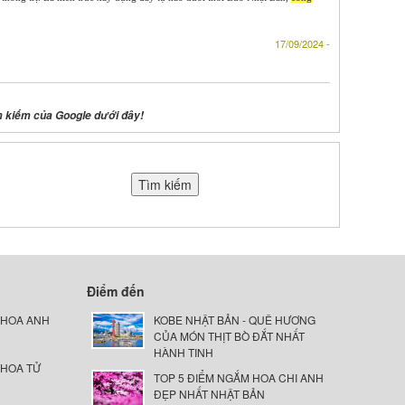
17/09/2024 -
m kiếm của Google dưới đây!
Điểm đến
 HOA ANH
KOBE NHẬT BẢN - QUÊ HƯƠNG
CỦA MÓN THỊT BÒ ĐẮT NHẤT
HÀNH TINH
 HOA TỬ
TOP 5 ĐIỂM NGẮM HOA CHI ANH
ĐẸP NHẤT NHẬT BẢN