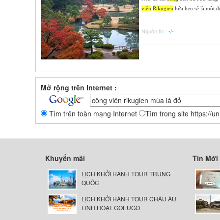
viên
Rikugien
hứa hẹn sẽ là một đ
Nguồn tin :
-/-
Mở rộng trên Internet :
Tìm trên toàn mạng Internet
Tìm trong site https://u
Khuyến mãi
Tin Mới
LỊCH KHỞI HÀNH TOUR TRUNG
QUỐC
LỊCH KHỞI HÀNH TOUR CHÂU ÂU
LINH HOẠT GOEUGO