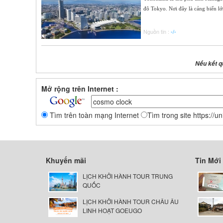
đô Tokyo. Nơi đây là cảng biển lớ
Nguồn tin :
-/-
Nếu kết q
Mở rộng trên Internet :
Tìm trên toàn mạng Internet
Tìm trong site https://u
Khuyến mãi
Tin Mới
LỊCH KHỞI HÀNH TOUR TRUNG
QUỐC
LỊCH KHỞI HÀNH TOUR CHÂU ÂU
LINH HOẠT GOEUGO