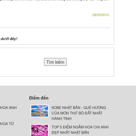
29/05/2015 -
 dưới đây!
Điểm đến
 HOA ANH
KOBE NHẬT BẢN - QUÊ HƯƠNG
CỦA MÓN THỊT BÒ ĐẮT NHẤT
HÀNH TINH
 HOA TỬ
TOP 5 ĐIỂM NGẮM HOA CHI ANH
ĐẸP NHẤT NHẬT BẢN