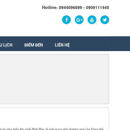
Hotline: 0944096699 - 0909111445
U LỊCH
ĐIỂM ĐẾN
LIÊN HỆ
 là cảng biển lớn nhất Nhật Bản, là một trung tâm thương mại của Vùng thủ