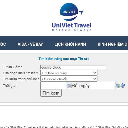
ƯỚC
VISA - VÉ BAY
LỊCH KHỞI HÀNH
KINH NGHIỆM D
Tìm kiếm nâng cao mục Tin tức
Từ tìm kiếm :
Lựa chọn kiểu tìm kiếm :
Tìm kiếm trong chủ đề :
Đến ngày
Thời gian :
a của Nhật Bản. Yokohama là thành phố hợp nhất có dân số đông thứ 2 Nhật Bản. Nơi đây cũng