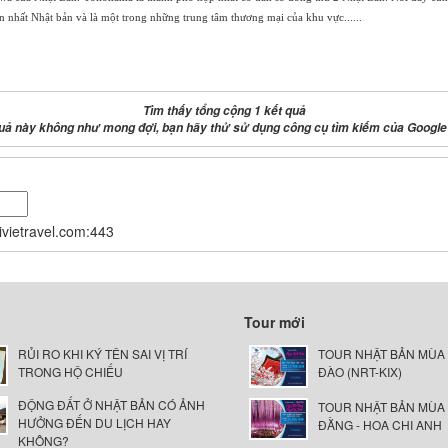
n nhất Nhật bản và là một trong những trung tâm thương mại của khu vực......
Tìm thấy tổng cộng 1 kết quả
uả này không như mong đợi, bạn hãy thử sử dụng công cụ tìm kiếm của Google
nivietravel.com:443
Tour mới
RỦI RO KHI KÝ TÊN SAI VỊ TRÍ
TOUR NHẬT BẢN MÙA
TRONG HỘ CHIẾU
ĐÀO (NRT-KIX)
ĐỘNG ĐẤT Ở NHẬT BẢN CÓ ẢNH
TOUR NHẬT BẢN MÙA
HƯỞNG ĐẾN DU LỊCH HAY
ĐẰNG - HOA CHI ANH
KHÔNG?