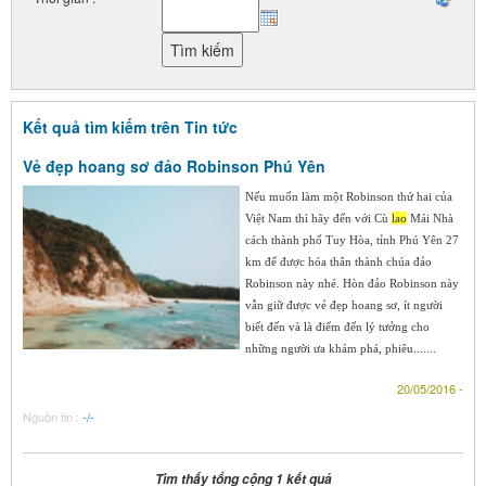
Kết quả tìm kiếm trên Tin tức
Vẻ đẹp hoang sơ đảo Robinson Phú Yên
Nếu muốn làm một Robinson thứ hai của
Việt Nam thì hãy đến với Cù
lao
Mái Nhà
cách thành phố Tuy Hòa, tỉnh Phú Yên 27
km để được hóa thân thành chúa đảo
Robinson này nhé. Hòn đảo Robinson này
vẫn giữ được vẻ đẹp hoang sơ, ít người
biết đến và là điểm đến lý tưởng cho
những người ưa khám phá, phiêu.......
20/05/2016 -
Nguồn tin :
-/-
Tìm thấy tổng cộng 1 kết quả