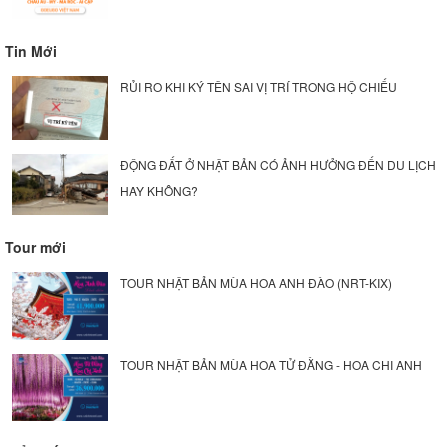
Tin Mới
RỦI RO KHI KÝ TÊN SAI VỊ TRÍ TRONG HỘ CHIẾU
ĐỘNG ĐẤT Ở NHẬT BẢN CÓ ẢNH HƯỞNG ĐẾN DU LỊCH
HAY KHÔNG?
Tour mới
TOUR NHẬT BẢN MÙA HOA ANH ĐÀO (NRT-KIX)
TOUR NHẬT BẢN MÙA HOA TỬ ĐẰNG - HOA CHI ANH