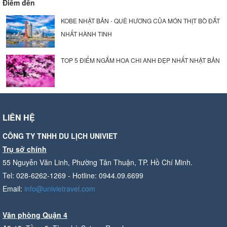
Điểm đến
KOBE NHẬT BẢN - QUÊ HƯƠNG CỦA MÓN THỊT BÒ ĐẮT
NHẤT HÀNH TINH
TOP 5 ĐIỂM NGẮM HOA CHI ANH ĐẸP NHẤT NHẬT BẢN
LIÊN HỆ
CÔNG TY TNHH DU LỊCH UNIVIET
Trụ sở chính
55 Nguyễn Văn Linh, Phường Tân Thuận, TP. Hồ Chí Minh.
Tel: 028-6262-1269 - Hotline: 0944.09.6699
Email:
info@univietravel.com
Văn phòng Quận 4