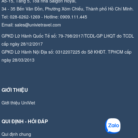
A5-15, Tầng 5, Tòa nhà Saigon Royal,
34 - 35 Bến Vân Đồn, Phường Xóm Chiếu, Thành phố Hồ Chí Minh.
Tel: 028-6262-1269 - Hotline: 0909.111.445
Email: sales@univietravel.com
GPKD Lữ Hành Quốc Tế số: 79-798/2017/TCDL-GP LHQT do TCDL
cấp ngày 28/12/2017
GPKD Lữ Hành Nội Địa số: 0312207225 do Sở KHĐT. TPHCM cấp
ngày 28/03/2013
GIỚI THIỆU
Giới thiệu UniViet
QUI ĐỊNH - HỎI ĐÁP
Qui định chung