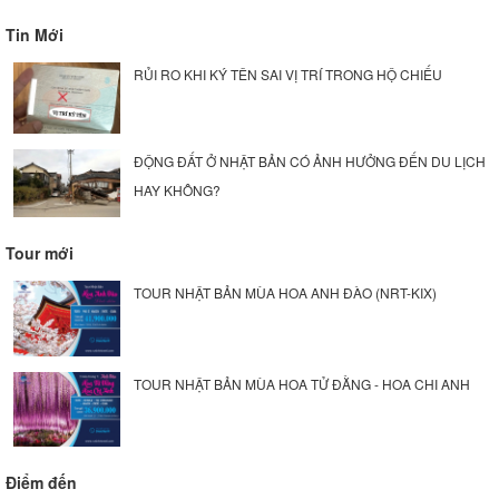
Tin Mới
RỦI RO KHI KÝ TÊN SAI VỊ TRÍ TRONG HỘ CHIẾU
ĐỘNG ĐẤT Ở NHẬT BẢN CÓ ẢNH HƯỞNG ĐẾN DU LỊCH
HAY KHÔNG?
Tour mới
TOUR NHẬT BẢN MÙA HOA ANH ĐÀO (NRT-KIX)
TOUR NHẬT BẢN MÙA HOA TỬ ĐẰNG - HOA CHI ANH
Điểm đến