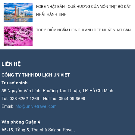
KOBE NHẬT BẢN - QUÊ HƯƠNG CỦA MÓN THỊT BÒ ĐẮT
NHẤT HÀNH TINH
TOP 5 ĐIỂM NGẮM HOA CHI ANH ĐẸP NHẤT NHẬT BẢN
LIÊN HỆ
CÔNG TY TNHH DU LỊCH UNIVIET
Trụ sở chính
55 Nguyễn Văn Linh, Phường Tân Thuận, TP. Hồ Chí Minh.
Tel: 028-6262-1269 - Hotline: 0944.09.6699
Email:
info@univietravel.com
Văn phòng Quận 4
A5-15, Tầng 5, Tòa nhà Saigon Royal,