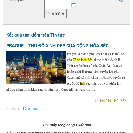
Kết quả tìm kiếm trên Tin tức
PRAGUE – THỦ ĐÔ XINH ĐẸP CỦA CỘNG HÒA SÉC
Prague là thành phố lớn nhất và là thủ đô
của
Cộng
Hòa
Séc
, được mệnh danh là
“trái tim bé bỏng” của Châu Âu. Prague
không chỉ là trung tâm quyền lực của
Czech mà còn ẩn chứa nhiều nét quyến rũ
ở góc độ
lịch
sử, kiến trúc với phần lớn
những công trình kiến trúc cổ kính còn được giữ lại ngay tại......
24/10/2019 - HẢI YẾN
Nguồn tin :
Tổng Hợp
Tìm thấy tổng cộng 1 kết quả