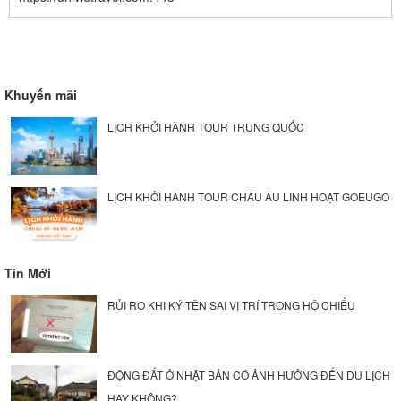
Khuyến mãi
LỊCH KHỞI HÀNH TOUR TRUNG QUỐC
LỊCH KHỞI HÀNH TOUR CHÂU ÂU LINH HOẠT GOEUGO
Tin Mới
RỦI RO KHI KÝ TÊN SAI VỊ TRÍ TRONG HỘ CHIẾU
ĐỘNG ĐẤT Ở NHẬT BẢN CÓ ẢNH HƯỞNG ĐẾN DU LỊCH
HAY KHÔNG?