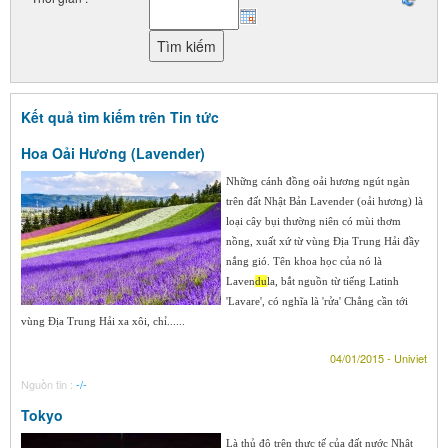
Kết quả tìm kiếm trên Tin tức
Hoa Oải Hương (Lavender)
Những cánh đồng oải hương ngút ngàn
trên đất Nhật Bản Lavender (oải hương) là
loại cây bụi thường niên có mùi thơm
nồng, xuất xứ từ vùng Địa Trung Hải đầy
nắng gió. Tên khoa học của nó là
Laven
du
la, bắt nguồn từ tiếng Latinh
'Lavare', có nghĩa là 'rửa' Chẳng cần tới
vùng Địa Trung Hải xa xôi, chỉ......
04/01/2015 - Univiet
Nguồn tin :
-/-
Tokyo
Là thủ đô trên thực tế của đất nước Nhật