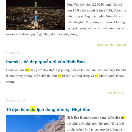
Bản, Với diện tích 2.190.93 km2, dân số
hơn 13.8 triệu người (năm 2018), Tokyo là
một trong những thành phố đông dân cư
nhất thế giới. Nhịp sống ở Tokyo là không
bao giờ ngừng lại, bạn có thể nhìn thấy tàu
ra vào suốt đêm ngày ở ga Shinjuku, hay từng dòng,......
02/01/2015 - UniViet
Nguồn tin :
-/-
Ibaraki - Vẻ đẹp quyến rũ của Nhật Bản
Được tạo hóa
ban
tặng với dãy thực vật phong phú và khí hậu ôn hòa, hiện nay Ibaraki
là một trong những điểm đến thu hút
du
khách Việt nói riêng và
du
khách quốc tế nói
chung....
03/12/2014 -
Nguồn tin :
-/-
10 địa điểm
du
lịch đáng đến tại Nhật Bản
Nhật Bản là một trong những điểm đến
du
lịch phổ biến nhất trên thế giới. Nó là một
sự pha trộn độc đáo của truyền thống và