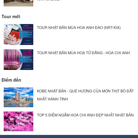
Tour mới
TOUR NHẬT BẢN MÙA HOA ANH ĐÀO (NRT-KIX)
TOUR NHẬT BẢN MÙA HOA TỬ ĐẰNG - HOA CHI ANH
Điểm đến
KOBE NHẬT BẢN - QUÊ HƯƠNG CỦA MÓN THỊT BÒ ĐẮT
NHẤT HÀNH TINH
TOP 5 ĐIỂM NGẮM HOA CHI ANH ĐẸP NHẤT NHẬT BẢN