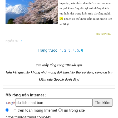
hiện đại, với nhiều đền thờ và các tòa nhà
từ quá khứ cùng tồn tại với những thành
tựu hiện đại trong kiến trúc và công nghệ.
Du
khách có thể được đắm mình trong lịch
sử Nhật......
03/12/2014 -
Nguồn tin :
-/-
Trang trước
1
,
2
,
3
,
4
,
5
,
6
Tìm thấy tổng cộng 104 kết quả
Nếu kết quả này không như mong đợi, bạn hãy thử sử dụng công cụ tìm
kiếm của Google dưới đây!
Mở rộng trên Internet :
Tìm trên toàn mạng Internet
Tìm trong site
https://univietravel.com:443