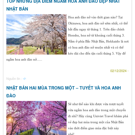
TOP NHỮNG ĐỊA ĐIỂM NGẮM HOA ANH ĐÀO ĐẸP NHẤT
NHẬT BẢN
Hoa anh đào nở vào thời gian nào? Tại
Okinawa, hoa anh đào nở sớm nhất, có thể
bắt đầu ngay từ tháng 1. Trên đảo chính
Honshu, hoa nở từ khoảng cuối tháng 3.
Nằm ở phía Bắc Nhật Bản, Hokkaido là nơi
có hoa anh đào nở muộn nhất và có thể
kéo dài cho đến tận cuối tháng 5. Vậy để
ngắm hoa anh đào nở......
02/12/2024 -
Nguồn tin :
-/-
NHẬT BẢN HAI MÙA TRONG MỘT – TUYẾT VÀ HOA ANH
ĐÀO
Sẽ như thế nào khi được vừa trượt tuyết
vừa ngắm hoa anh đào trong một chuyến
đi nhỉ? Hãy cùng Univiet Travel khám phá
vẻ đẹp hai mùa trong một của Nhật Bản
vào thời điểm giao mùa đặc biệt này
nhé!...