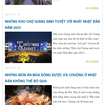
01/12/2024 -
Nguồn tin :
-/-
NHỮNG KHU CHỢ GIÁNG SINH TUYỆT VỜI NHẤT NHẬT BẢN
NĂM 2023
Một mùa Giáng sinh nữa lại đến rồi! Giáng
sinh năm nay bạn đã dự định đi đâu chưa?
Nếu chưa thì mời bạn “nối gót” Univiet để
tìm hiểu những “Khu chợ Giáng sinh tuyệt
vời nhất Nhật Bản năm 2023....
25/12/2023 -
Nguồn tin :
-/-
NHỮNG MÓN ĂN MÙA ĐÔNG ĐƯỢC ƯA CHUỘNG Ở NHẬT
BẢN KHÔNG THỂ BỎ QUA
Không khí lạnh đang tràn về báo hiệu một
mùa đông đã đến. Đây là một trong những
thời điểm được mong đợi nhất ở “Đất nước
mặt trời mọc” không chỉ để tham gia