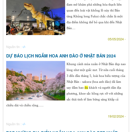
đam mê khám phá những hóa thạch liên
quan đến loài vật khổng lồ này thì Bảo
tàng Khủng long Fukui chắc chắn là một
địa điểm không thể bỏ qua khi đến Nhật
Bản....
05/05/2024 -
Nguồn tin :
-/-
DỰ BÁO LỊCH NGẮM HOA ANH ĐÀO Ở NHẬT BẢN 2024
Khung cảnh mùa xuân ở Nhật Bản đẹp nao
lòng như một giấc mơ. Từ nửa cuối tháng
3 đến đầu tháng 5, loài hoa biểu tượng của
Nhật Bản - sakura (hoa anh đào) đã làm
say đắm bao
du
khách và người dân địa
phương, khoe sắc hồng rực rỡ với những
sắc thái tinh tế làm bừng sáng khắp cả
chiều dài và chiều rộng......
19/02/2024 -
Nguồn tin :
-/-