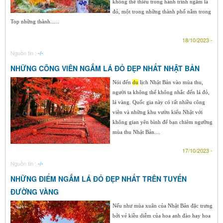
không thể thiếu trong hành trình ngắm lá
đỏ, một trong những thành phố nằm trong
Top những thành......
18/10/2023 -
Nguồn tin :
-/-
NHỮNG CÔNG VIÊN NGẮM LÁ ĐỎ ĐẸP NHẤT NHẬT BẢN
Nói đến
du
lịch Nhật Bản vào mùa thu,
người ta không thể không nhắc đến lá đỏ,
lá vàng. Quốc gia này có rất nhiều công
viên và những khu vườn kiểu Nhật với
không gian yên bình để bạn chiêm ngưỡng
mùa thu Nhật Bản....
17/10/2023 -
Nguồn tin :
-/-
NHỮNG ĐIỂM NGẮM LÁ ĐỎ ĐẸP NHẤT TRÊN TUYẾN
ĐƯỜNG VÀNG
Nếu như mùa xuân của Nhật Bản đặc trưng
bởi vẻ kiều diễm của hoa anh đào hay hoa