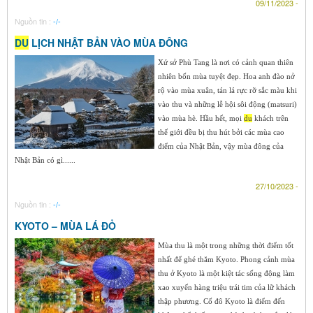
09/11/2023 -
Nguồn tin :
-/-
DU
LỊCH NHẬT BẢN VÀO MÙA ĐÔNG
Xứ sở Phù Tang là nơi có cảnh quan thiên
nhiên bốn mùa tuyệt đẹp. Hoa anh đào nở
rộ vào mùa xuân, tán lá rực rỡ sắc màu khi
vào thu và những lễ hội sôi động (matsuri)
vào mùa hè. Hầu hết, mọi
du
khách trên
thế giới đều bị thu hút bởi các mùa cao
điểm của Nhật Bản, vậy mùa đông của
Nhật Bản có gì......
27/10/2023 -
Nguồn tin :
-/-
KYOTO – MÙA LÁ ĐỎ
Mùa thu là một trong những thời điểm tốt
nhất để ghé thăm Kyoto. Phong cảnh mùa
thu ở Kyoto là một kiệt tác sống động làm
xao xuyến hàng triệu trái tim của lữ khách
thập phương. Cố đô Kyoto là điểm đến