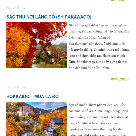
Nguồn tin :
-/-
SẮC THU NƠI LÀNG CỔ (SHIRAKAWAGO)
Nếu có dịp ghé thăm "xứ sở phù tang" vào
mùa thu, thì bạn không thể nào bỏ qua địa
điểm ngắm lá đỏ tại "Làng cổ
Shirakawago" này được. Ngôi làng miền
núi truyền thống, ẩn mình trong một thung
lũng nhỏ dưới chân núi Haku-san ở tỉnh
Gifu. Shirakawago được xây dựng từ thời
Edo đến thời Minh Trị. Năm......
09/10/2023 -
Nguồn tin :
-/-
HOKKAIDO – MÙA LÁ ĐỎ
Bạn có muốn khám phá vẻ đẹp yêu kiều
của mùa lá đỏ ở xứ Phù Tang không? Nếu
bạn muốn ghé thăm một nơi có lá đỏ xuất
hiện sớm nhất ở Nhật Bản và chiêm
ngưỡng cảnh sắc mùa thu lộng lẫy đến
nghẹt thở. Hokkaido là một trong những