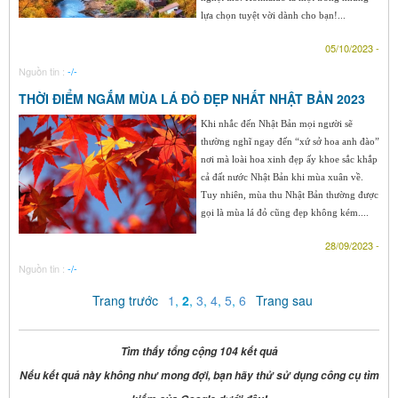
lựa chọn tuyệt vời dành cho bạn!...
05/10/2023 -
Nguồn tin :
-/-
THỜI ĐIỂM NGẮM MÙA LÁ ĐỎ ĐẸP NHẤT NHẬT BẢN 2023
Khi nhắc đến Nhật Bản mọi người sẽ
thường nghĩ ngay đến “xứ sở hoa anh đào”
nơi mà loài hoa xinh đẹp ấy khoe sắc khắp
cả đất nước Nhật Bản khi mùa xuân về.
Tuy nhiên, mùa thu Nhật Bản thường được
gọi là mùa lá đỏ cũng đẹp không kém....
28/09/2023 -
Nguồn tin :
-/-
Trang trước
1
,
2
,
3
,
4
,
5
,
6
Trang sau
Tìm thấy tổng cộng 104 kết quả
Nếu kết quả này không như mong đợi, bạn hãy thử sử dụng công cụ tìm