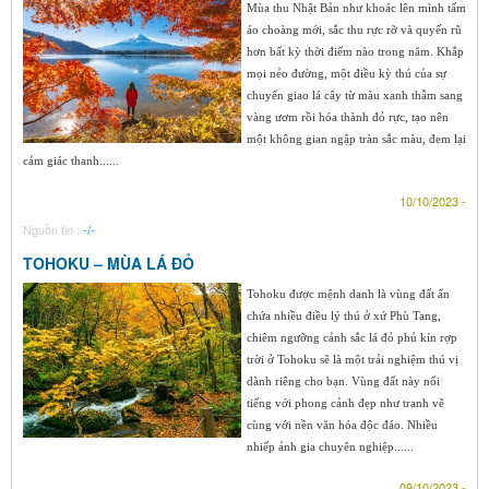
Mùa thu Nhật Bản như khoác lên mình tấm
áo choàng mới, sắc thu rực rỡ và quyến rũ
hơn bất kỳ thời điểm nào trong năm. Khắp
mọi nẻo đường, một điều kỳ thú của sự
chuyển giao lá cây từ màu xanh thẫm sang
vàng ươm rồi hóa thành đỏ rực, tạo nên
một không gian ngập tràn sắc màu, đem lại
cảm giác thanh......
10/10/2023 -
Nguồn tin :
-/-
TOHOKU – MÙA LÁ ĐỎ
Tohoku được mệnh danh là vùng đất ẩn
chứa nhiều điều lý thú ở xứ Phù Tang,
chiêm ngưỡng cảnh sắc lá đỏ phủ kín rợp
trời ở Tohoku sẽ là một trải nghiệm thú vị
dành riêng cho bạn. Vùng đất này nổi
tiếng với phong cảnh đẹp như tranh vẽ
cùng với nền văn hóa độc đáo. Nhiều
nhiếp ảnh gia chuyên nghiệp......
09/10/2023 -