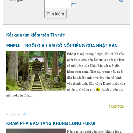
Kết quả tìm kiếm trên Tin tức
EIHEIJI – NGÔI GIÀ LAM CỔ NỔI TIẾNG CỦA NHẬT BẢN
Eiheiji là một trong 2 ngôi đền chính của
phái Soto-shu, đền Eiheiji là ngôi già lam
cổ nổi tiếng của Nhật Bản với tuổi đời
hàng trăm năm. Nằm sâu trong núi, ngôi
đền khoác lên mình vẻ đẹp vừa cổ kính
vừa thanh tịnh. Đây cũng là nơi tu tập của
nhiều tu sĩ cũng như
du
khách muốn tìm
một nơi yên tĩnh......
24/05/2024 -
Nguồn tin :
-/-
KHÁM PHÁ BẢO TÀNG KHỦNG LONG FUKUI
Nếu bạn là người yêu thích khủng long,