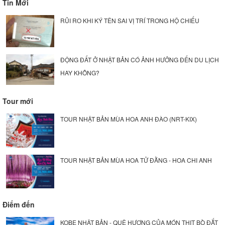
Tin Mới
RỦI RO KHI KÝ TÊN SAI VỊ TRÍ TRONG HỘ CHIẾU
ĐỘNG ĐẤT Ở NHẬT BẢN CÓ ẢNH HƯỞNG ĐẾN DU LỊCH
HAY KHÔNG?
Tour mới
TOUR NHẬT BẢN MÙA HOA ANH ĐÀO (NRT-KIX)
TOUR NHẬT BẢN MÙA HOA TỬ ĐẰNG - HOA CHI ANH
Điểm đến
KOBE NHẬT BẢN - QUÊ HƯƠNG CỦA MÓN THỊT BÒ ĐẮT