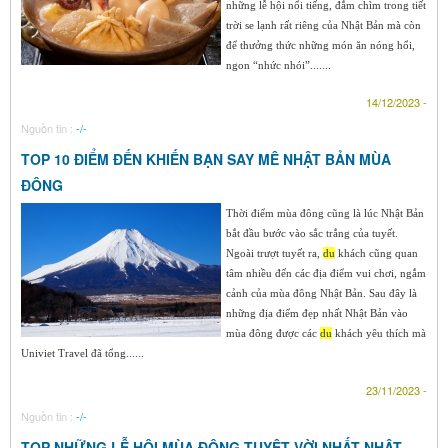
những lễ hội nổi tiếng, đắm chìm trong tiết
trời se lạnh rất riêng của Nhật Bản mà còn
để thưởng thức những món ăn nóng hổi,
ngon “nhức nhói”.......
14/12/2023 -
Nguồn tin :
-/-
TOP 10 ĐIỂM ĐẾN KHIẾN BẠN SAY MÊ NHẬT BẢN MÙA
ĐÔNG
Thời điểm mùa đông cũng là lúc Nhật Bản
bắt đầu bước vào sắc trắng của tuyết.
Ngoài trượt tuyết ra,
du
khách cũng quan
tâm nhiều đến các địa điểm vui chơi, ngắm
cảnh của mùa đông Nhật Bản. Sau đây là
những địa điểm đẹp nhất Nhật Bản vào
mùa đông được các
du
khách yêu thích mà
Univiet Travel đã tổng......
23/11/2023 -
Nguồn tin :
-/-
TOP NHỮNG LỄ HỘI MÙA ĐÔNG TUYỆT VỜI NHẤT NHẬT