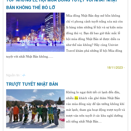
BẢN KHÔNG THỂ BỎ LỠ
Mùa đông Nhật Bản đẹp mê hồn không
chỉ vì phong cảnh tuyết trắng xóa mà còn
là hàng trăm những lễ hội và sự kiện mùa
đông thú vị. Bạn đã bao giờ thắc mắc lễ
hội mùa đông Nhật Bản sẽ được diễn ra
như thế nào không? Hãy cùng Univiet
Travel khám phá những lễ hội Mùa đông
tuyệt vời nhất Nhật Bản không......
18/11/2023 -
Nguồn tin :
-/-
TRƯỢT TUYẾT NHẬT BẢN
Không lo ngại thời tiết có lạnh đến đâu,
nhiều
du
khách vẫn ghé thăm Nhật Bản
vào mùa đông này để tận tưởng không khí
mát lạnh, tham gia hoạt động trượt tuyết và
trượt ván trên tuyết ở các khu nghỉ dưỡng
nổi tiếng nhất Nhật Bản....