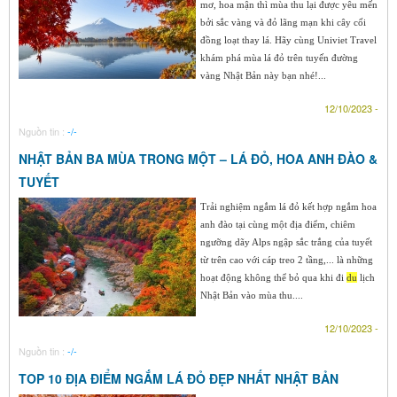
mơ, hoa mận thì mùa thu lại được yêu mến
bởi sắc vàng và đỏ lãng mạn khi cây cối
đồng loạt thay lá. Hãy cùng Univiet Travel
khám phá mùa lá đỏ trên tuyến đường
vàng Nhật Bản này bạn nhé!...
12/10/2023 -
Nguồn tin :
-/-
NHẬT BẢN BA MÙA TRONG MỘT – LÁ ĐỎ, HOA ANH ĐÀO &
TUYẾT
Trải nghiệm ngắm lá đỏ kết hợp ngắm hoa
anh đào tại cùng một địa điểm, chiêm
ngưỡng dãy Alps ngập sắc trắng của tuyết
từ trên cao với cáp treo 2 tầng,... là những
hoạt động không thể bỏ qua khi đi
du
lịch
Nhật Bản vào mùa thu....
12/10/2023 -
Nguồn tin :
-/-
TOP 10 ĐỊA ĐIỂM NGẮM LÁ ĐỎ ĐẸP NHẤT NHẬT BẢN