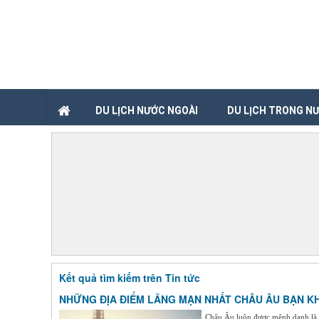
DU LỊCH NƯỚC NGOÀI
DU LỊCH TRONG N
Kết quả tìm kiếm trên Tin tức
NHỮNG ĐỊA ĐIỂM LÃNG MẠN NHẤT CHÂU ÂU BẠN K
Châu Âu luôn được mệnh danh là 