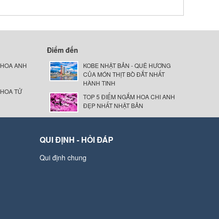
Điểm đến
 HOA ANH
KOBE NHẬT BẢN - QUÊ HƯƠNG
CỦA MÓN THỊT BÒ ĐẮT NHẤT
HÀNH TINH
 HOA TỬ
TOP 5 ĐIỂM NGẮM HOA CHI ANH
ĐẸP NHẤT NHẬT BẢN
QUI ĐỊNH - HỎI ĐÁP
Qui định chung