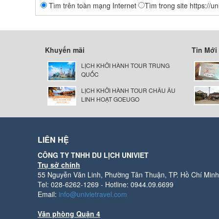
Tìm trên toàn mạng Internet
Tìm trong site https://u
Khuyến mãi
Tin Mới
LỊCH KHỞI HÀNH TOUR TRUNG
QUỐC
LỊCH KHỞI HÀNH TOUR CHÂU ÂU
LINH HOẠT GOEUGO
LIÊN HỆ
CÔNG TY TNHH DU LỊCH UNIVIET
Trụ sở chính
55 Nguyễn Văn Linh, Phường Tân Thuận, TP. Hồ Chí Minh
Tel: 028-6262-1269 - Hotline: 0944.09.6699
Email:
info@univietravel.com
Văn phòng Quận 4