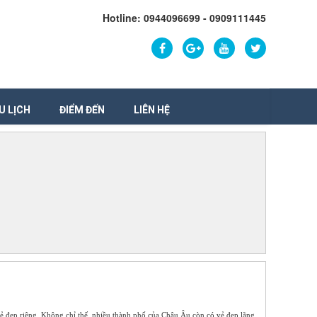
Hotline: 0944096699 - 0909111445
U LỊCH
ĐIỂM ĐẾN
LIÊN HỆ
đẹp riêng. Không chỉ thế, nhiều thành phố của Châu Âu còn có vẻ đẹp lãng