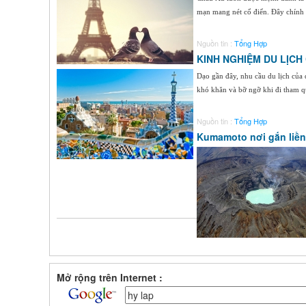
mạn mang nét cổ điển. Đây chính l
Nguồn tin :
Tổng Hợp
KINH NGHIỆM DU LỊCH
Dạo gần đây, nhu cầu du lịch của
khó khăn và bỡ ngỡ khi đi tham qu
Nguồn tin :
Tổng Hợp
Kumamoto nơi gắn liền
Mở rộng trên Internet :