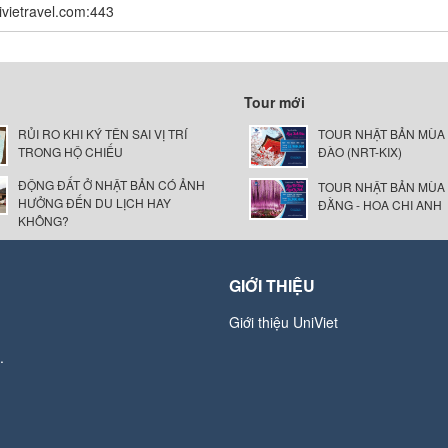
nivietravel.com:443
Tour mới
RỦI RO KHI KÝ TÊN SAI VỊ TRÍ
TOUR NHẬT BẢN MÙA
TRONG HỘ CHIẾU
ĐÀO (NRT-KIX)
ĐỘNG ĐẤT Ở NHẬT BẢN CÓ ẢNH
TOUR NHẬT BẢN MÙA
HƯỞNG ĐẾN DU LỊCH HAY
ĐẰNG - HOA CHI ANH
KHÔNG?
GIỚI THIỆU
Giới thiệu UniViet
.