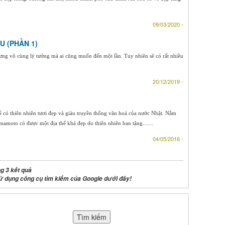
09/03/2020 -
U (PHẦN 1)
ưng vô cùng lý tưởng mà ai cũng muốn đến một lần. Tuy nhiên sẽ có rất nhiều
20/12/2019 -
có thiên nhiên tươi đẹp và giàu truyền thống văn hoá của nước Nhật. Nằm
mamoto có được một địa thế khá đẹp do thiên nhiên ban tặng.......
04/05/2016 -
g 3 kết quả
ử dụng công cụ tìm kiếm của Google dưới đây!