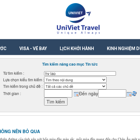
ƯỚC
VISA - VÉ BAY
LỊCH KHỞI HÀNH
KINH NGHIỆM D
Tìm kiếm nâng cao mục Tin tức
Từ tìm kiếm :
Lựa chọn kiểu tìm kiếm :
Tìm kiếm trong chủ đề :
Đến ngày
Thời gian :
HÔNG NÊN BỎ QUA
thiên đường của tình yêu với bốn mùa đầy màu sắc, mỗi mùa đều mang đến cho Châu Âu một vẻ 