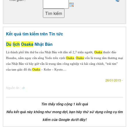
Kết quả tìm kiếm trên Tin tức
Du
lịch
Osaka
Nhật Bản
Là thành phố lớn thứ ba của Nhật Bản với dân số 2,7 triệu người,
Osaka
thuộc đảo
Honshu, nằm ngay cửa sông Yodo trên vịnh
Osaka
.
Osaka
vốn là trung tâm thương mại
của Nhật Bản và bây giờ vẫn là trung tâm công nghiệp và hải cảng chính, “trái tim”
của tam giác đô thị
Osaka
– Kobe – Kyoto....
26/01/2015 -
Nguồn tin :
-/-
Tìm thấy tổng cộng 1 kết quả
Nếu kết quả này không như mong đợi, bạn hãy thử sử dụng công cụ tìm
kiếm của Google dưới đây!