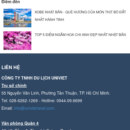
Điểm đến
KOBE NHẬT BẢN - QUÊ HƯƠNG CỦA MÓN THỊT BÒ ĐẮT
NHẤT HÀNH TINH
TOP 5 ĐIỂM NGẮM HOA CHI ANH ĐẸP NHẤT NHẬT BẢN
LIÊN HỆ
CÔNG TY TNHH DU LỊCH UNIVIET
Trụ sở chính
55 Nguyễn Văn Linh, Phường Tân Thuận, TP. Hồ Chí Minh.
Tel: 028-6262-1269 - Hotline: 0944.09.6699
Email:
info@univietravel.com
Văn phòng Quận 4