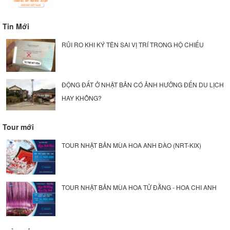
Tin Mới
RỦI RO KHI KÝ TÊN SAI VỊ TRÍ TRONG HỘ CHIẾU
ĐỘNG ĐẤT Ở NHẬT BẢN CÓ ẢNH HƯỞNG ĐẾN DU LỊCH
HAY KHÔNG?
Tour mới
TOUR NHẬT BẢN MÙA HOA ANH ĐÀO (NRT-KIX)
TOUR NHẬT BẢN MÙA HOA TỬ ĐẰNG - HOA CHI ANH