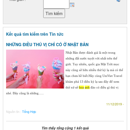
Kết quả tìm kiếm trên Tin tức
NHỮNG ĐIỀU THÚ VỊ CHỈ CÓ Ở NHẬT BẢN
Nhật Bản được đánh giá là một trong
những đất nước tuyệt vời nhất trên thế
giới. Tuy nhiên, quốc gia Mặt Trời mọc
này cũng sở hữu nhiều thứ kỳ lạ mà có thể
bạn chưa hề biết.Hãy cùng UniViet Travel
khám phá 13 điều kỳ lạ sau đây để xem
thử xứ sở
hoa
anh
đào có điều gì thú vị
nhé. Đây cũng là những......
11/12/2019 -
Nguồn tin :
Tổng Hợp
Tìm thấy tổng cộng 1 kết quả