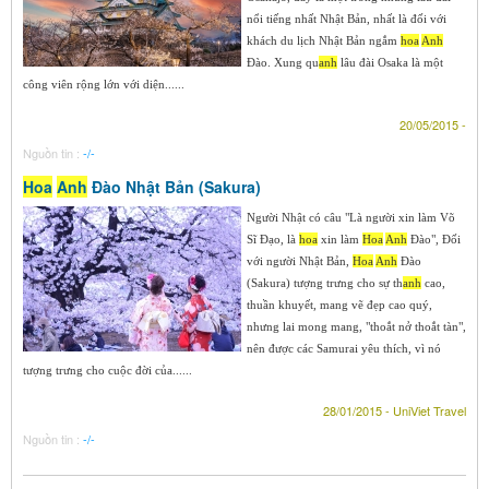
nổi tiếng nhất Nhật Bản, nhất là đối với
khách du lịch Nhật Bản ngắm
hoa
Anh
Đào. Xung qu
anh
lâu đài Osaka là một
công viên rộng lớn với diện......
20/05/2015 -
Nguồn tin :
-/-
Hoa
Anh
Đào Nhật Bản (Sakura)
Người Nhật có câu "Là người xin làm Võ
Sĩ Đạo, là
hoa
xin làm
Hoa
Anh
Đào", Đối
với người Nhật Bản,
Hoa
Anh
Đào
(Sakura) tượng trưng cho sự th
anh
cao,
thuần khuyết, mang vẽ đẹp cao quý,
nhưng lai mong mang, "thoắt nở thoắt tàn",
nên được các Samurai yêu thích, vì nó
tượng trưng cho cuộc đời của......
28/01/2015 - UniViet Travel
Nguồn tin :
-/-