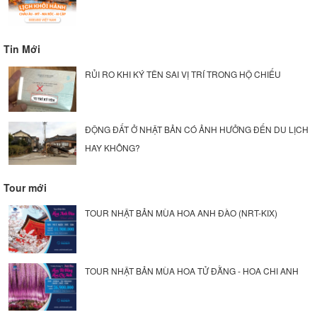
Tin Mới
RỦI RO KHI KÝ TÊN SAI VỊ TRÍ TRONG HỘ CHIẾU
ĐỘNG ĐẤT Ở NHẬT BẢN CÓ ẢNH HƯỞNG ĐẾN DU LỊCH
HAY KHÔNG?
Tour mới
TOUR NHẬT BẢN MÙA HOA ANH ĐÀO (NRT-KIX)
TOUR NHẬT BẢN MÙA HOA TỬ ĐẰNG - HOA CHI ANH