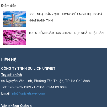
Điểm đến
KOBE NHẬT BẢN - QUÊ HƯƠNG CỦA MÓN THỊT BÒ ĐẮT
NHẤT HÀNH TINH
TOP 5 ĐIỂM NGẮM HOA CHI ANH ĐẸP NHẤT NHẬT BẢN
LIÊN HỆ
CÔNG TY TNHH DU LỊCH UNIVIET
Trụ sở chính
55 Nguyễn Văn Linh, Phường Tân Thuận, TP. Hồ Chí Minh.
Tel: 028-6262-1269 - Hotline: 0944.09.6699
Email:
info@univietravel.com
Văn phòng Quận 4