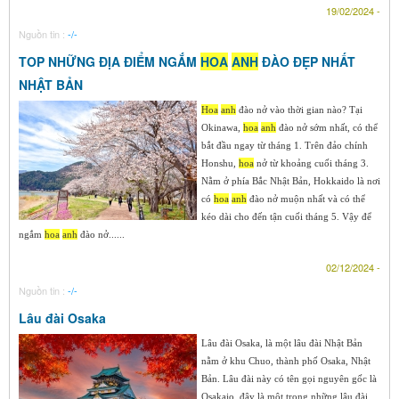
19/02/2024 -
Nguồn tin :
-/-
TOP NHỮNG ĐỊA ĐIỂM NGẮM
HOA
ANH
ĐÀO ĐẸP NHẤT
NHẬT BẢN
Hoa
anh
đào nở vào thời gian nào? Tại
Okinawa,
hoa
anh
đào nở sớm nhất, có thể
bắt đầu ngay từ tháng 1. Trên đảo chính
Honshu,
hoa
nở từ khoảng cuối tháng 3.
Nằm ở phía Bắc Nhật Bản, Hokkaido là nơi
có
hoa
anh
đào nở muộn nhất và có thể
kéo dài cho đến tận cuối tháng 5. Vậy để
ngắm
hoa
anh
đào nở......
02/12/2024 -
Nguồn tin :
-/-
Lâu đài Osaka
Lâu đài Osaka, là một lâu đài Nhật Bản
nằm ở khu Chuo, thành phố Osaka, Nhật
Bản. Lâu đài này có tên gọi nguyên gốc là
Osakajo, đây là một trong những lâu đài