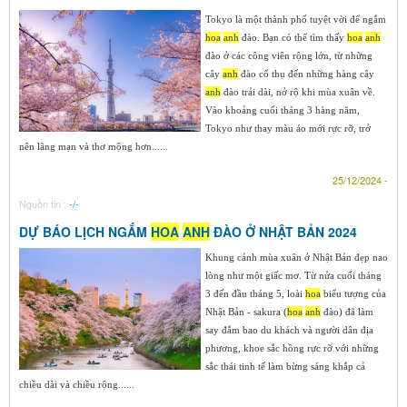
Tokyo là một thành phố tuyệt vời để ngắm
hoa
anh
đào. Bạn có thể tìm thấy
hoa
anh
đào ở các công viên rộng lớn, từ những
cây
anh
đào cổ thụ đến những hàng cây
anh
đào trải dài, nở rộ khi mùa xuân về.
Vào khoảng cuối tháng 3 hàng năm,
Tokyo như thay màu áo mới rực rỡ, trở
nên lãng mạn và thơ mộng hơn......
25/12/2024 -
Nguồn tin :
-/-
DỰ BÁO LỊCH NGẮM
HOA
ANH
ĐÀO Ở NHẬT BẢN 2024
Khung cảnh mùa xuân ở Nhật Bản đẹp nao
lòng như một giấc mơ. Từ nửa cuối tháng
3 đến đầu tháng 5, loài
hoa
biểu tượng của
Nhật Bản - sakura (
hoa
anh
đào) đã làm
say đắm bao du khách và người dân địa
phương, khoe sắc hồng rực rỡ với những
sắc thái tinh tế làm bừng sáng khắp cả
chiều dài và chiều rộng......