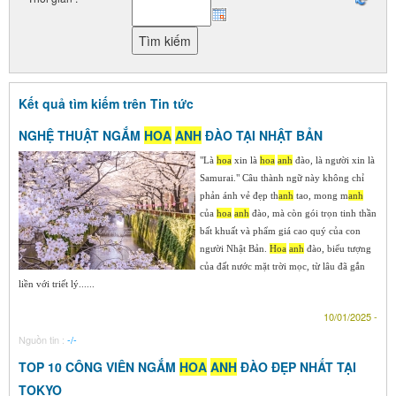
Kết quả tìm kiếm trên Tin tức
NGHỆ THUẬT NGẮM
HOA
ANH
ĐÀO TẠI NHẬT BẢN
"Là
hoa
xin là
hoa
anh
đào, là người xin là
Samurai." Câu thành ngữ này không chỉ
phản ánh vẻ đẹp th
anh
tao, mong m
anh
của
hoa
anh
đào, mà còn gói trọn tinh thần
bất khuất và phẩm giá cao quý của con
người Nhật Bản.
Hoa
anh
đào, biểu tượng
của đất nước mặt trời mọc, từ lâu đã gắn
liền với triết lý......
10/01/2025 -
Nguồn tin :
-/-
TOP 10 CÔNG VIÊN NGẮM
HOA
ANH
ĐÀO ĐẸP NHẤT TẠI
TOKYO