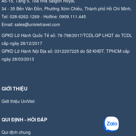
A5-15, Tầng 5, Tòa nhà Saigon Royal,
34 - 35 Bến Vân Đồn, Phường Xóm Chiếu, Thành phố Hồ Chí Minh.
Tel: 028-6262-1269 - Hotline: 0909.111.445
Email: sales@univietravel.com
GPKD Lữ Hành Quốc Tế số: 79-798/2017/TCDL-GP LHQT do TCDL
cấp ngày 28/12/2017
GPKD Lữ Hành Nội Địa số: 0312207225 do Sở KHĐT. TPHCM cấp
ngày 28/03/2013
GIỚI THIỆU
Giới thiệu UniViet
QUI ĐỊNH - HỎI ĐÁP
Qui định chung