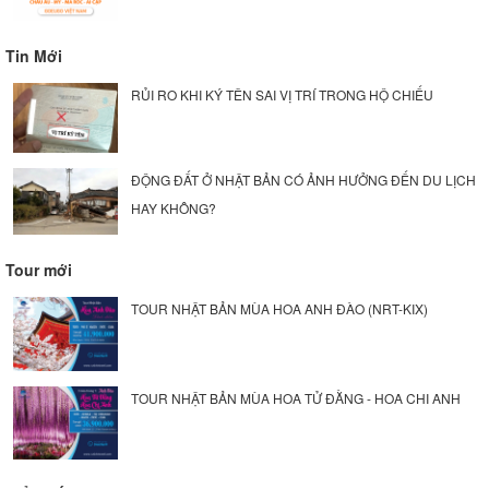
Tin Mới
RỦI RO KHI KÝ TÊN SAI VỊ TRÍ TRONG HỘ CHIẾU
ĐỘNG ĐẤT Ở NHẬT BẢN CÓ ẢNH HƯỞNG ĐẾN DU LỊCH
HAY KHÔNG?
Tour mới
TOUR NHẬT BẢN MÙA HOA ANH ĐÀO (NRT-KIX)
TOUR NHẬT BẢN MÙA HOA TỬ ĐẰNG - HOA CHI ANH