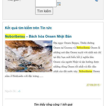
Kết quả tìm kiếm trên Tin tức
Noboribetsu
– Bách hóa Onsen Nhật Bản
Địa ngục Onsen Beppu, Thiên đường
Onsen tại Gunma và
Noboribetsu
Onsen là
những nơi tắm Onsen tuyệt vời nhất mà chỉ
tại đây bạn mới hiểu hết ý nghĩa tắm
Onsen của người Nhật và tận hưởng được
những dòng Onsen tốt nhất và độc đáo
nhất của đất nước này.
Noboribetsu
Onsen
nằm ở Hokkaido với đặc trưng......
27/09/2015 -
Nguồn tin :
-/-
Tìm thấy tổng cộng 1 kết quả