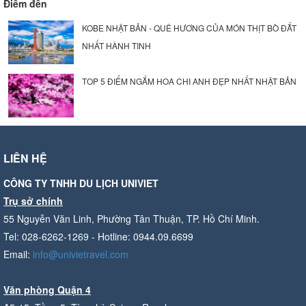
Điểm đến
KOBE NHẬT BẢN - QUÊ HƯƠNG CỦA MÓN THỊT BÒ ĐẮT
NHẤT HÀNH TINH
TOP 5 ĐIỂM NGẮM HOA CHI ANH ĐẸP NHẤT NHẬT BẢN
LIÊN HỆ
CÔNG TY TNHH DU LỊCH UNIVIET
Trụ sở chính
55 Nguyễn Văn Linh, Phường Tân Thuận, TP. Hồ Chí Minh.
Tel: 028-6262-1269 - Hotline: 0944.09.6699
Email:
info@univietravel.com
Văn phòng Quận 4