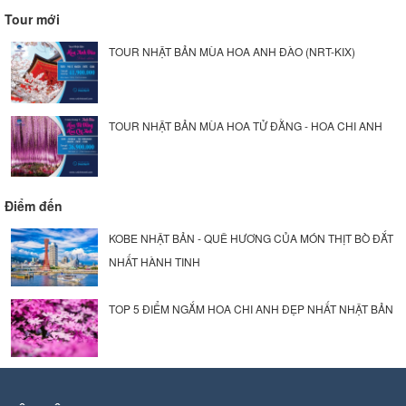
Tour mới
TOUR NHẬT BẢN MÙA HOA ANH ĐÀO (NRT-KIX)
TOUR NHẬT BẢN MÙA HOA TỬ ĐẰNG - HOA CHI ANH
Điểm đến
KOBE NHẬT BẢN - QUÊ HƯƠNG CỦA MÓN THỊT BÒ ĐẮT
NHẤT HÀNH TINH
TOP 5 ĐIỂM NGẮM HOA CHI ANH ĐẸP NHẤT NHẬT BẢN