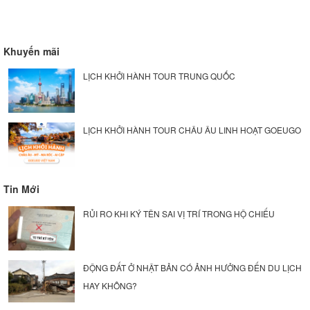
Khuyến mãi
LỊCH KHỞI HÀNH TOUR TRUNG QUỐC
LỊCH KHỞI HÀNH TOUR CHÂU ÂU LINH HOẠT GOEUGO
Tin Mới
RỦI RO KHI KÝ TÊN SAI VỊ TRÍ TRONG HỘ CHIẾU
ĐỘNG ĐẤT Ở NHẬT BẢN CÓ ẢNH HƯỞNG ĐẾN DU LỊCH
HAY KHÔNG?