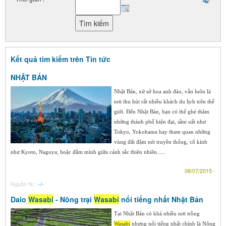
Kết quả tìm kiếm trên Tin tức
NHẬT BẢN
Nhật Bản, xứ sở hoa anh đào, vẫn luôn là
nơi thu hút rất nhiều khách du lịch trên thế
giới. Đến Nhật Bản, bạn có thể ghé thăm
những thành phố hiện đại, sầm uất như
Tokyo, Yokohama hay tham quan những
vùng đất đậm nét truyền thống, cổ kính
như Kyoto, Nagoya; hoặc đắm mình giữa cảnh sắc thiên nhiên......
08/07/2015 -
Nguồn tin :
-/-
Daio
Wasabi
- Nông trại
Wasabi
nổi tiếng nhất Nhật Bản
Tại Nhật Bản có khá nhiều nơi trồng
Wasabi
nhưng nổi tiếng nhất chính là Nông