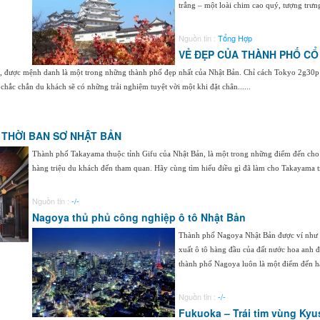
trắng – một loài chim cao quý, tượng trưng 
Nguồn tin :
Tổng Hợp
VẺ ĐẸP CỦA THÀNH PHỐ C
, được mệnh danh là một trong những thành phố đẹp nhất của Nhật Bản. Chỉ cách Tokyo 2g30p 
chắc chắn du khách sẽ có những trải nghiệm tuyệt vời một khi đặt chân......
 THỜI BAN SƠ NHẬT BẢN
Thành phố Takayama thuộc tỉnh Gifu của Nhật Bản, là một trong những điểm đến cho 
hàng triệu du khách đến tham quan. Hãy cùng tìm hiểu điều gì đã làm cho Takayama tr
Nguồn tin :
-/-
Nagoya thủ phủ công nghiệp ô tô Nhật Bản
Thành phố Nagoya Nhật Bản được ví như t
xuất ô tô hàng đầu của đất nước hoa anh đ
thành phố Nagoya luôn là một điểm đến hấp
Nguồn tin :
-/-
Fukuoka – Trái tim vùng Ky