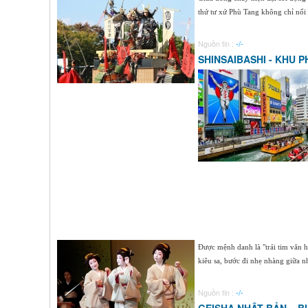
thứ tư xứ Phù Tang không chỉ nổi 
Nguồn tin :
-/-
SHINSAIBASHI - KHU 
Được mệnh danh là "trái tim văn h
kiêu sa, bước đi nhẹ nhàng giữa n
Nguồn tin :
-/-