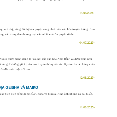
11/08/2025 -
ộng, nơi nhịp sống đô thị hòa quyện cùng chiều sâu văn hóa truyền thống. Khu
ng, các trung tâm thương mại náo nhiệt mà còn quyến rũ du......
04/07/2025 -
, Kyoto được mệnh danh là “cái nôi của văn hóa Nhật Bản” và được xem như
 lưu giữ những giá trị văn hóa truyền thống sâu sắc, Kyoto còn là chứng nhân
ủa đất nước mặt trời mọc.......
12/06/2025 -
ỊA GEISHA VÀ MAIKO
à sự hiện diện sống động của Geisha và Maiko. Hình ảnh những cô gái bí ẩn,
11/06/2025 -