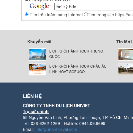
Tìm trên toàn mạng Internet
Tìm trong site https://u
Khuyến mãi
Tin Mới
LỊCH KHỞI HÀNH TOUR TRUNG
QUỐC
LỊCH KHỞI HÀNH TOUR CHÂU ÂU
LINH HOẠT GOEUGO
LIÊN HỆ
CÔNG TY TNHH DU LỊCH UNIVIET
Trụ sở chính
55 Nguyễn Văn Linh, Phường Tân Thuận, TP. Hồ Chí Minh
Tel: 028-6262-1269 - Hotline: 0944.09.6699
Email:
info@univietravel.com