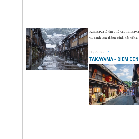
Kanazawa là thủ phủ của Ishikawa
và danh lam thắng cảnh nổi tiếng, 
Nguồn tin :
-/-
TAKAYAMA - ĐIỂM ĐẾN