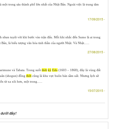
 một trong sáu thành phố lớn nhất của Nhật Bản. Ngoài việc là trung tâm
17/09/2015 -
 nhẹn tuyệt vời khi bước vào trận đấu. Mỗi khi nhắc đến Sumo là ai trong
Bản, là biểu tượng văn hóa tinh thần của người Nhật. Và Nhật......
27/08/2015 -
 Narimune và Tabata. Trong suốt
thời
kỳ
Edo
(1603 – 1868), đây là vùng đất
 quân (shogun) đồng
thời
cũng là khu vực buôn bán sầm uất. Nhưng lịch sử
n từ xa xôi hơn, một trong......
15/07/2015 -
 dưới đây!