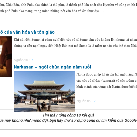
u, Nhật Bản, tỉnh Fukuoka chính là thủ phủ, là thành phố lớn nhất đảo Kyushu và cũng chính là
hành phố Fukuoka mang trong mình những nét văn hóa và ẩm thực địa......
õ của văn hóa và tôn giáo
Khi nói đến Sumo, ai cũng nghĩ đến các võ sĩ Sumo tầm vóc khổng lồ, nhưng lại nhanh
chúng ta đều nghĩ ngay đến Nhật Bản nơi mà Sumo là là niềm tự hào của thể thao Nhật 
Nguồn tin :
-/-
Naritasan – ngôi chùa ngàn năm tuổi
Narita được ghép lại từ tên hai ngôi làng
của các võ sĩ đạo (samurai) và các tướng
hình thành của vùng đất Narita được biết đế
Nguồn tin :
-/-
Tìm thấy tổng cộng 18 kết quả
uả này không như mong đợi, bạn hãy thử sử dụng công cụ tìm kiếm của Google