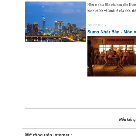
Nằm ở phía Bắc của hòn đảo Kyush
hành chính và kinh tế của tỉnh, t
Nguồn tin :
-/-
Sumo Nhật Bản - Môn v
Nếu kết q
Mở rộng trên Internet :