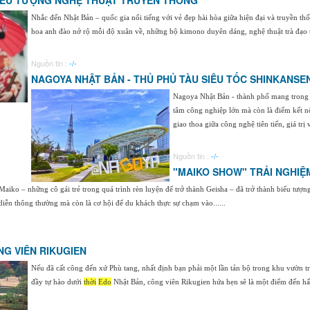
BIỂU TƯỢNG NGHỆ THUẬT TRUYỀN THỐNG
Nhắc đến Nhật Bản – quốc gia nổi tiếng với vẻ đẹp hài hòa giữa hiện đại và truyền t
hoa anh đào nở rộ mỗi độ xuân về, những bộ kimono duyên dáng, nghệ thuật trà đạo tĩn
Nguồn tin :
-/-
NAGOYA NHẬT BẢN - THỦ PHỦ TÀU SIÊU TỐC SHINKANSE
Nagoya Nhật Bản - thành phố mang trong m
tâm công nghiệp lớn mà còn là điểm kết nố
giao thoa giữa công nghệ tiên tiến, giá trị v
Nguồn tin :
-/-
"MAIKO SHOW" TRẢI NGHIỆ
aiko – những cô gái trẻ trong quá trình rèn luyện để trở thành Geisha – đã trở thành biểu tượ
iễn thông thường mà còn là cơ hội để du khách thực sự chạm vào......
NG VIÊN RIKUGIEN
Nếu đã cất công đến xứ Phù tang, nhất định bạn phải một lần tản bộ trong khu vườn t
đầy tự hào dưới
thời
Edo
Nhật Bản, công viên Rikugien hứa hẹn sẽ là một điểm đến hấ