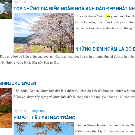
Nguồn tin :
-/-
TOP NHỮNG ĐỊA ĐIỂM NGẮM HOA ANH ĐÀO ĐẸP NHẤT NH
Hoa anh đào nở vào
thời
gian nào? Tại Oki
chính Honshu, hoa nở từ khoảng cuối thá
và có thể kéo dài cho đến tận cuối tháng 5
Nguồn tin :
-/-
NHỮNG ĐIỂM NGẮM LÁ ĐỎ 
c trưng bởi vẻ kiều diễm của hoa anh đào hay hoa mơ, hoa mận thì mùa thu lại được yêu mến bở
uyến đường vàng Nhật Bản này bạn nhé!...
 SHINJUKU GYOEN
“ Shinjuku Gyoen” được biết đến là 1 điểm vui chơi du lịch rất được yêu thích ở Shin
ở Tokyo, được xây dựng và được biết đến là công viên Hoàng gia khoảng 100 năm trướ
Nguồn tin :
Tổng Hợp
HIMEJI - LÂU ĐÀI HẠC TRẮNG
Lâu đài Himeji là một tòa thành cổ của N
650km về phía Tây. Himeji còn có cái tên