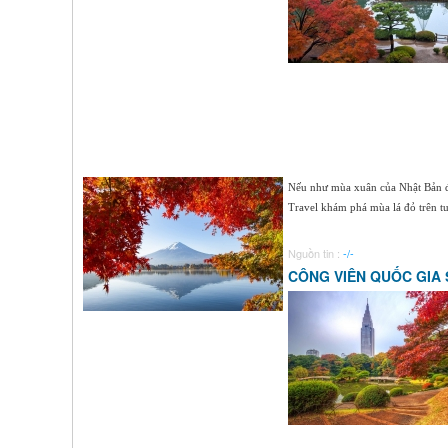
Nếu như mùa xuân của Nhật Bản đặ
Travel khám phá mùa lá đỏ trên t
Nguồn tin :
-/-
CÔNG VIÊN QUỐC GIA