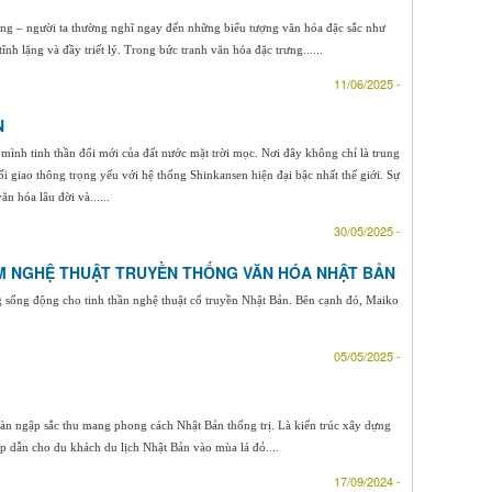
hống – người ta thường nghĩ ngay đến những biểu tượng văn hóa đặc sắc như
h lặng và đầy triết lý. Trong bức tranh văn hóa đặc trưng......
11/06/2025 -
N
ình tinh thần đổi mới của đất nước mặt trời mọc. Nơi đây không chỉ là trung
i giao thông trọng yếu với hệ thống Shinkansen hiện đại bậc nhất thế giới. Sự
ăn hóa lâu đời và......
30/05/2025 -
M NGHỆ THUẬT TRUYỀN THỐNG VĂN HÓA NHẬT BẢN
ng sống động cho tinh thần nghệ thuật cổ truyền Nhật Bản. Bên cạnh đó, Maiko
05/05/2025 -
ràn ngập sắc thu mang phong cách Nhật Bản thống trị. Là kiến trúc xây dựng
p dẫn cho du khách du lịch Nhật Bản vào mùa lá đỏ....
17/09/2024 -