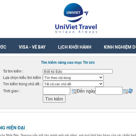
ƯỚC
VISA - VÉ BAY
LỊCH KHỞI HÀNH
KINH NGHIỆM D
Tìm kiếm nâng cao mục Tin tức
Từ tìm kiếm :
Lựa chọn kiểu tìm kiếm :
Tìm kiếm trong chủ đề :
Đến ngày
Thời gian :
NG HIỆN ĐẠI
 của Nhật Bản, Nagoya vẫn giữ cho mình một nét riêng, nơi quá khứ hào hùng của các chiến bin