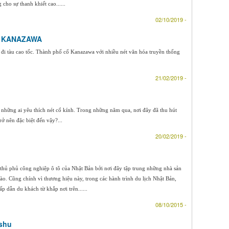
cho sự thanh khiết cao......
02/10/2019 -
Ổ KANAZAWA
đi tàu cao tốc. Thành phố cổ Kanazawa với nhiều nét văn hóa truyền thống
21/02/2019 -
những ai yêu thích nét cổ kính. Trong những năm qua, nơi đây đã thu hút
ở nên đặc biệt đến vậy?...
20/02/2019 -
hủ phủ công nghiệp ô tô của Nhật Bản bởi nơi đây tập trung những nhà sản
ào. Cũng chính vì thương hiệu này, trong các hành trình du lịch Nhật Bản,
 dẫn du khách từ khắp nơi trên......
08/10/2015 -
ushu