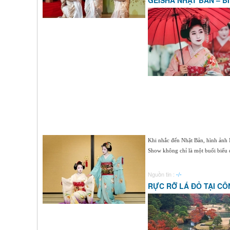
GEISHA NHẬT BẢN – 
Khi nhắc đến Nhật Bản, hình ảnh M
Show không chỉ là một buổi biểu d
Nguồn tin :
-/-
RỰC RỠ LÁ ĐỎ TẠI CÔ