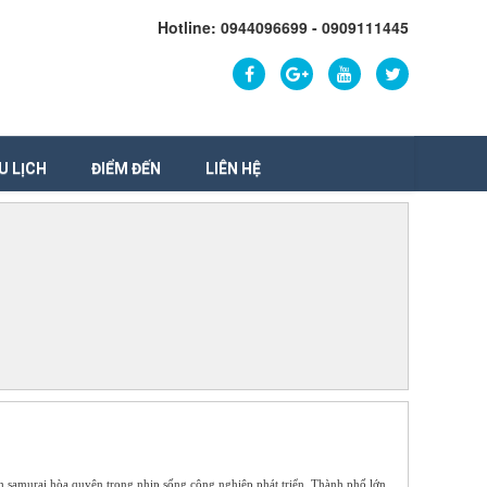
Hotline: 0944096699 - 0909111445
U LỊCH
ĐIỂM ĐẾN
LIÊN HỆ
h samurai hòa quyện trong nhịp sống công nghiệp phát triển. Thành phố lớn