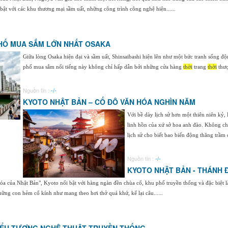
bật với các khu thương mại sầm uất, những công trình công nghệ hiện......
PHỐ MUA SẮM LỚN NHẤT OSAKA
Giữa lòng Osaka hiện đại và sầm uất, Shinsaibashi hiện lên như một bức tranh sống đ
phố mua sắm nổi tiếng này không chỉ hấp dẫn bởi những cửa hàng
thời
trang
thời
thượ
Nguồn tin :
-/-
KYOTO NHẬT BẢN – CỐ ĐÔ VĂN HÓA NGHÌN NĂM
Với bề dày lịch sử hơn một thiên niên kỷ
linh hồn của xứ sở hoa anh đào. Không chỉ
lịch sử cho biết bao biến động thăng trầm c
Nguồn tin :
-/-
KYOTO NHẬT BẢN - THÁNH Đ
óa của Nhật Bản", Kyoto nổi bật với hàng ngàn đền chùa cổ, khu phố truyền thống và đặc biệt l
hững con hẻm cổ kính như mang theo hơi thở quá khứ, kể lại câu......