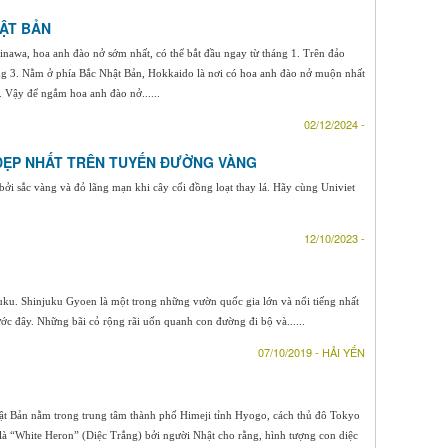
ẬT BẢN
nawa, hoa anh đào nở sớm nhất, có thể bắt đầu ngay từ tháng 1. Trên đảo
ng 3. Nằm ở phía Bắc Nhật Bản, Hokkaido là nơi có hoa anh đào nở muộn nhất
. Vậy để ngắm hoa anh đào nở......
02/12/2024 -
ĐẸP NHẤT TRÊN TUYẾN ĐƯỜNG VÀNG
i sắc vàng và đỏ lãng mạn khi cây cối đồng loạt thay lá. Hãy cùng Univiet
12/10/2023 -
juku. Shinjuku Gyoen là một trong những vườn quốc gia lớn và nổi tiếng nhất
c đây. Những bãi cỏ rộng rãi uốn quanh con đường đi bộ và......
07/10/2019 - HẢI YẾN
hật Bản nằm trong trung tâm thành phố Himeji tỉnh Hyogo, cách thủ đô Tokyo
 là “White Heron” (Diệc Trắng) bởi người Nhật cho rằng, hình tượng con diệc