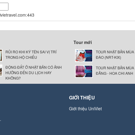
nivietravel.com:443
Tour mới
RỦI RO KHI KÝ TÊN SAI VỊ TRÍ
TOUR NHẬT BẢN MÙA
TRONG HỘ CHIẾU
ĐÀO (NRT-KIX)
ĐỘNG ĐẤT Ở NHẬT BẢN CÓ ẢNH
TOUR NHẬT BẢN MÙA
HƯỞNG ĐẾN DU LỊCH HAY
ĐẰNG - HOA CHI ANH
KHÔNG?
GIỚI THIỆU
Giới thiệu UniViet
.