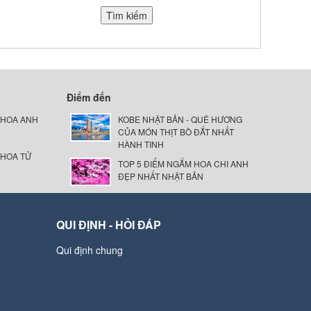
Điểm đến
 HOA ANH
KOBE NHẬT BẢN - QUÊ HƯƠNG
CỦA MÓN THỊT BÒ ĐẮT NHẤT
HÀNH TINH
 HOA TỬ
TOP 5 ĐIỂM NGẮM HOA CHI ANH
ĐẸP NHẤT NHẬT BẢN
QUI ĐỊNH - HỎI ĐÁP
Qui định chung