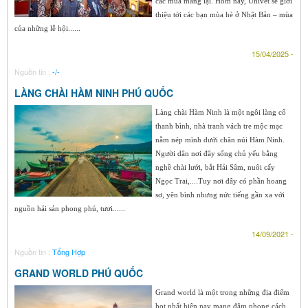
các mùa mang lại. Hôm nay, Univet sẽ giới
thiệu tới các bạn mùa hè ở Nhật Bản – mùa
của những lễ hội......
15/04/2025 -
Nguồn tin :
-/-
LÀNG CHÀI HÀM NINH PHÚ QUỐC
Làng chài Hàm Ninh là một ngôi làng cổ
thanh bình, nhà tranh vách tre mộc mạc
nằm nép mình dưới chân núi Hàm Ninh.
Người dân nơi đây sống chủ yếu bằng
nghề chài lưới, bắt Hải Sâm, nuôi cấy
Ngọc Trai,....Tuy nơi đây có phần hoang
sơ, yên bình nhưng nức tiếng gần xa với
nguồn hải sản phong phú, tươi......
14/09/2021 -
Nguồn tin :
Tổng Hợp
GRAND WORLD PHÚ QUỐC
Grand world là một trong những địa điểm
hot nhất hiện nay mang đậm phong cách