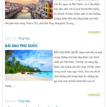
trời Âu ngay tại Phú Quốc. Là 1 địa điểm
hấp dẫn, đến với Grand World Phú Quốc,
du khách sẽ được khám phá và tận hưởng
những điểm đến nổi tiếng khắp nơi trên
thế giới như: sông Venice (Ý), phố đèn lồng Shanghai (Trung......
12/08/2021 -
Nguồn tin :
Tổng Hợp
BÃI SAO PHÚ QUỐC
BÃI SAO PHÚ QUỐC được biết đến là một
trong những bãi biển đẹp được yêu thích
nhất nhì Việt Nam. Với bãi cát trắng lấp
lánh, mịn màng trải dài cùng với làn nước
trong xanh màu ngọc bích, hòa vào đó là
chút không khí trong lành do những làn
gió mát rượi từ biển khơi thổi vào sẽ
mang......
14/06/2021 -
Nguồn tin :
Tổng Hợp