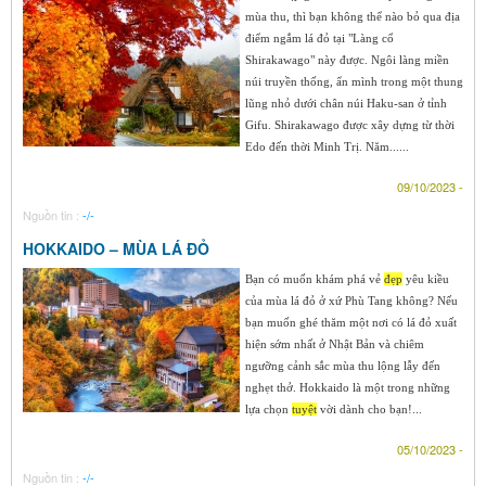
mùa thu, thì bạn không thể nào bỏ qua địa
điểm ngắm lá đỏ tại "Làng cổ
Shirakawago" này được. Ngôi làng miền
núi truyền thống, ẩn mình trong một thung
lũng nhỏ dưới chân núi Haku-san ở tỉnh
Gifu. Shirakawago được xây dựng từ thời
Edo đến thời Minh Trị. Năm......
09/10/2023 -
Nguồn tin :
-/-
HOKKAIDO – MÙA LÁ ĐỎ
Bạn có muốn khám phá vẻ
đẹp
yêu kiều
của mùa lá đỏ ở xứ Phù Tang không? Nếu
bạn muốn ghé thăm một nơi có lá đỏ xuất
hiện sớm nhất ở Nhật Bản và chiêm
ngưỡng cảnh sắc mùa thu lộng lẫy đến
nghẹt thở. Hokkaido là một trong những
lựa chọn
tuyệt
vời dành cho bạn!...
05/10/2023 -
Nguồn tin :
-/-