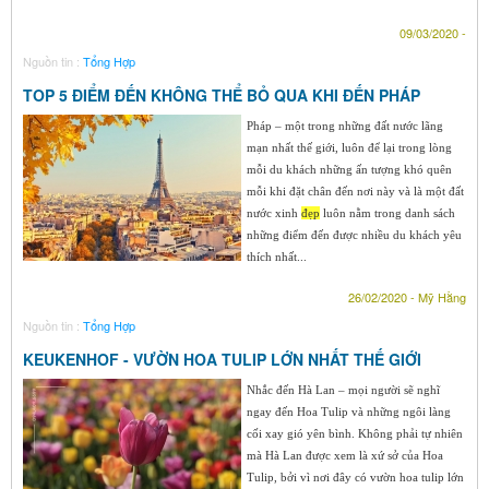
09/03/2020 -
Nguồn tin :
Tổng Hợp
TOP 5 ĐIỂM ĐẾN KHÔNG THỂ BỎ QUA KHI ĐẾN PHÁP
Pháp – một trong những đất nước lãng
mạn nhất thế giới, luôn để lại trong lòng
mỗi du khách những ấn tượng khó quên
mỗi khi đặt chân đến nơi này và là một đất
nước xinh
đẹp
luôn nằm trong danh sách
những điểm đến được nhiều du khách yêu
thích nhất...
26/02/2020 - Mỹ Hằng
Nguồn tin :
Tổng Hợp
KEUKENHOF - VƯỜN HOA TULIP LỚN NHẤT THẾ GIỚI
Nhắc đến Hà Lan – mọi người sẽ nghĩ
ngay đến Hoa Tulip và những ngôi làng
cối xay gió yên bình. Không phải tự nhiên
mà Hà Lan được xem là xứ sở của Hoa
Tulip, bởi vì nơi đây có vườn hoa tulip lớn