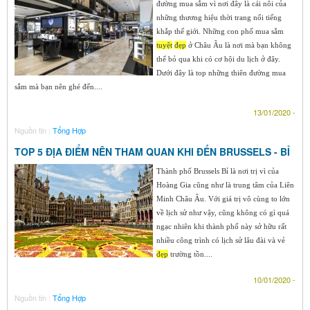
đường mua sắm vì nơi đây là cái nôi của
những thương hiệu thời trang nổi tiếng
khắp thế giới. Những con phố mua sắm
tuyệt
đẹp
ở Châu Âu là nơi mà bạn không
thể bỏ qua khi có cơ hội du lịch ở đây.
Dưới đây là top những thiên đường mua
sắm mà bạn nên ghé đến....
13/01/2020 -
Nguồn tin :
Tổng Hợp
TOP 5 ĐỊA ĐIỂM NÊN THAM QUAN KHI ĐẾN BRUSSELS - BỈ
Thành phố Brussels Bỉ là nơi trị vì của
Hoàng Gia cũng như là trung tâm của Liên
Minh Châu Âu. Với giá trị vô cùng to lớn
về lịch sử như vậy, cũng không có gì quá
ngạc nhiên khi thành phố này sở hữu rất
nhiều công trình có lịch sử lâu đài và vẻ
đẹp
trường tồn....
10/01/2020 -
Nguồn tin :
Tổng Hợp