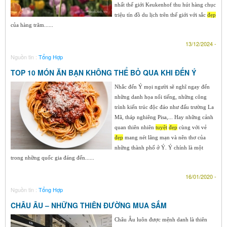
nhất thế giới Keukenhof thu hút hàng chục
triệu tín đồ du lịch trên thế giới với sắc
đẹp
của hàng trăm......
13/12/2024 -
Nguồn tin :
Tổng Hợp
TOP 10 MÓN ĂN BẠN KHÔNG THỂ BỎ QUA KHI ĐẾN Ý
Nhắc đến Ý mọi người sẽ nghĩ ngay đến
những danh họa nổi tiếng, những công
trình kiến trúc độc đáo như đấu trường La
Mã, tháp nghiêng Pisa,... Hay những cảnh
quan thiên nhiên
tuyệt
đẹp
cùng với vẻ
đẹp
mang nét lãng mạn và nên thơ của
những thành phố ở Ý. Ý chính là một
trong những quốc gia đáng đến......
16/01/2020 -
Nguồn tin :
Tổng Hợp
CHÂU ÂU – NHỮNG THIÊN ĐƯỜNG MUA SẮM
Châu Âu luôn được mệnh danh là thiên