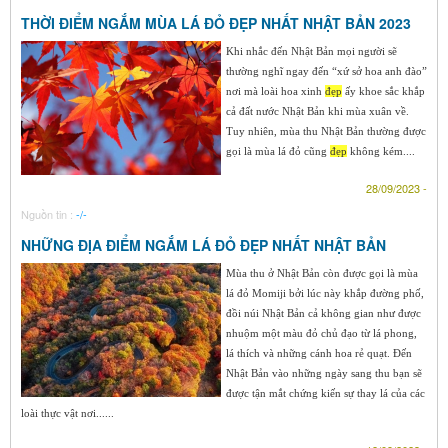
THỜI ĐIỂM NGẮM MÙA LÁ ĐỎ ĐẸP NHẤT NHẬT BẢN 2023
Khi nhắc đến Nhật Bản mọi người sẽ
thường nghĩ ngay đến “xứ sở hoa anh đào”
nơi mà loài hoa xinh
đẹp
ấy khoe sắc khắp
cả đất nước Nhật Bản khi mùa xuân về.
Tuy nhiên, mùa thu Nhật Bản thường được
gọi là mùa lá đỏ cũng
đẹp
không kém....
28/09/2023 -
Nguồn tin :
-/-
NHỮNG ĐỊA ĐIỂM NGẮM LÁ ĐỎ ĐẸP NHẤT NHẬT BẢN
Mùa thu ở Nhật Bản còn được gọi là mùa
lá đỏ Momiji bởi lúc này khắp đường phố,
đồi núi Nhật Bản cả không gian như được
nhuộm một màu đỏ chủ đạo từ lá phong,
lá thích và những cánh hoa rẻ quạt. Đến
Nhật Bản vào những ngày sang thu bạn sẽ
được tận mắt chứng kiến sự thay lá của các
loài thực vật nơi......