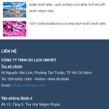
KOBE NHẬT BẢN - QUÊ HƯƠNG CỦA MÓN THỊT BÒ ĐẮT
NHẤT HÀNH TINH
TOP 5 ĐIỂM NGẮM HOA CHI ANH ĐẸP NHẤT NHẬT BẢN
LIÊN HỆ
CÔNG TY TNHH DU LỊCH UNIVIET
Trụ sở chính
55 Nguyễn Văn Linh, Phường Tân Thuận, TP. Hồ Chí Minh.
Tel: 028-6262-1269 - Hotline: 0944.09.6699
Email:
info@univietravel.com
Văn phòng Quận 4
A5-15, Tầng 5, Tòa nhà Saigon Royal,