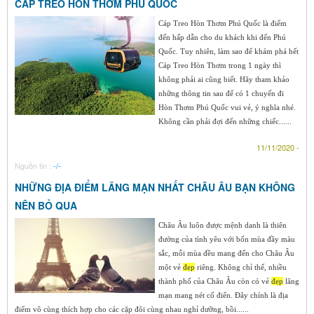
CÁP TREO HÒN THƠM PHÚ QUỐC
Cáp Treo Hòn Thơm Phú Quốc là điểm
đến hấp dẫn cho du khách khi đến Phú
Quốc. Tuy nhiên, làm sao để khám phá hết
Cáp Treo Hòn Thơm trong 1 ngày thì
không phải ai cũng biết. Hãy tham khảo
những thông tin sau để có 1 chuyến đi
Hòn Thơm Phú Quốc vui vẻ, ý nghĩa nhé.
Không cần phải đợi đến những chiếc......
11/11/2020 -
Nguồn tin :
-/-
NHỮNG ĐỊA ĐIỂM LÃNG MẠN NHẤT CHÂU ÂU BẠN KHÔNG
NÊN BỎ QUA
Châu Âu luôn được mệnh danh là thiên
đường của tình yêu với bốn mùa đầy màu
sắc, mỗi mùa đều mang đến cho Châu Âu
một vẻ
đẹp
riêng. Không chỉ thế, nhiều
thành phố của Châu Âu còn có vẻ
đẹp
lãng
mạn mang nét cổ điển. Đây chính là địa
điểm vô cùng thích hợp cho các cặp đôi cùng nhau nghỉ dưỡng, bồi......