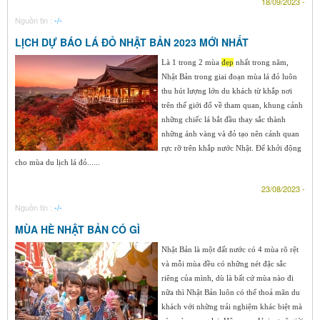
18/09/2023 -
Nguồn tin :
-/-
LỊCH DỰ BÁO LÁ ĐỎ NHẬT BẢN 2023 MỚI NHẤT
Là 1 trong 2 mùa
đẹp
nhất trong năm,
Nhật Bản trong giai đoạn mùa lá đỏ luôn
thu hút lượng lớn du khách từ khắp nơi
trên thế giới đổ về tham quan, khung cảnh
những chiếc lá bắt đầu thay sắc thành
những ánh vàng và đỏ tạo nên cảnh quan
rực rỡ trên khắp nước Nhật. Để khởi động
cho mùa du lịch lá đỏ......
23/08/2023 -
Nguồn tin :
-/-
MÙA HÈ NHẬT BẢN CÓ GÌ
Nhật Bản là một đất nước có 4 mùa rõ rệt
và mỗi mùa đều có những nét đặc sắc
riêng của mình, dù là bất cứ mùa nào đi
nữa thì Nhật Bản luôn có thể thoả mãn du
khách với những trải nghiệm khác biệt mà