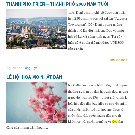
THÀNH PHỐ TRIER – THÀNH PHỐ 2000 NĂM TUỔI
Trier là một thành phố cổ được thành lập
hơn 2.000 năm trước với cái tên “Augusta
Treverorum”. Đây là một trong những
thành phố lâu đời nhất của Đức với một
lịch sử La Mã đáng kinh ngạc. Tại đây
hiện có 8 di sản thế giới được UNESCO
công nhận....
08/01/2020 -
Nguồn tin :
Tổng Hợp
LỄ HỘI HOA MƠ NHẬT BẢN
Nhắc đến mùa xuân Nhật Bản, nhiều người
thường nghĩ ngay đến hoa anh đào, nhưng
trước đó, hoa mơ (梅 – Ume) mới chính là
loài hoa đầu tiên báo hiệu sự chuyển mình
của thiên nhiên. Lễ hội hoa mơ được tổ
chức khắp đất nước, mang đến cho du
khách cơ hội chiêm ngưỡng vẻ
đẹp
dịu
dàng của những cánh hoa......