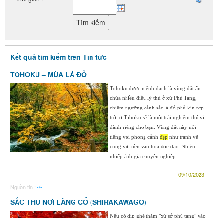
Kết quả tìm kiếm trên Tin tức
TOHOKU – MÙA LÁ ĐỎ
Tohoku được mệnh danh là vùng đất ẩn
chứa nhiều điều lý thú ở xứ Phù Tang,
chiêm ngưỡng cảnh sắc lá đỏ phủ kín rợp
trời ở Tohoku sẽ là một trải nghiệm thú vị
dành riêng cho bạn. Vùng đất này nổi
tiếng với phong cảnh
đẹp
như tranh vẽ
cùng với nền văn hóa độc đáo. Nhiều
nhiếp ảnh gia chuyên nghiệp......
09/10/2023 -
Nguồn tin :
-/-
SẮC THU NƠI LÀNG CỔ (SHIRAKAWAGO)
Nếu có dịp ghé thăm "xứ sở phù tang" vào