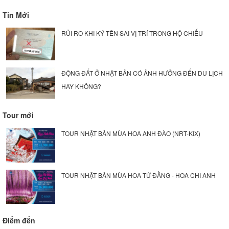
Tin Mới
RỦI RO KHI KÝ TÊN SAI VỊ TRÍ TRONG HỘ CHIẾU
ĐỘNG ĐẤT Ở NHẬT BẢN CÓ ẢNH HƯỞNG ĐẾN DU LỊCH
HAY KHÔNG?
Tour mới
TOUR NHẬT BẢN MÙA HOA ANH ĐÀO (NRT-KIX)
TOUR NHẬT BẢN MÙA HOA TỬ ĐẰNG - HOA CHI ANH
Điểm đến