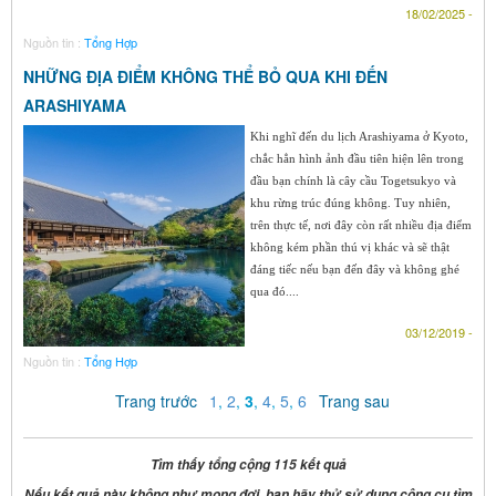
18/02/2025 -
Nguồn tin :
Tổng Hợp
NHỮNG ĐỊA ĐIỂM KHÔNG THỂ BỎ QUA KHI ĐẾN
ARASHIYAMA
Khi nghĩ đến du lịch Arashiyama ở Kyoto,
chắc hẳn hình ảnh đầu tiên hiện lên trong
đầu bạn chính là cây cầu Togetsukyo và
khu rừng trúc đúng không. Tuy nhiên,
trên thực tế, nơi đây còn rất nhiều địa điểm
không kém phần thú vị khác và sẽ thật
đáng tiếc nếu bạn đến đây và không ghé
qua đó....
03/12/2019 -
Nguồn tin :
Tổng Hợp
Trang trước
1
,
2
,
3
,
4
,
5
,
6
Trang sau
Tìm thấy tổng cộng 115 kết quả
Nếu kết quả này không như mong đợi, bạn hãy thử sử dụng công cụ tìm