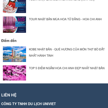
TOUR NHẬT BẢN MÙA HOA TỬ ĐẰNG - HOA CHI ANH
Điểm đến
KOBE NHẬT BẢN - QUÊ HƯƠNG CỦA MÓN THỊT BÒ ĐẮT
NHẤT HÀNH TINH
TOP 5 ĐIỂM NGẮM HOA CHI ANH ĐẸP NHẤT NHẬT BẢN
LIÊN HỆ
CÔNG TY TNHH DU LỊCH UNIVIET