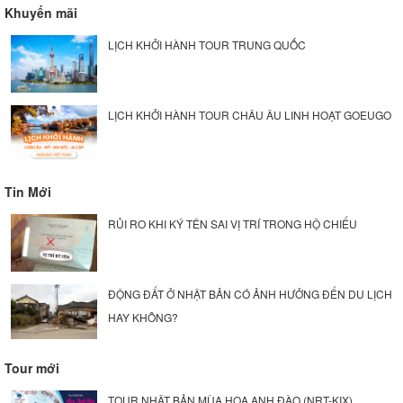
Khuyến mãi
LỊCH KHỞI HÀNH TOUR TRUNG QUỐC
LỊCH KHỞI HÀNH TOUR CHÂU ÂU LINH HOẠT GOEUGO
Tin Mới
RỦI RO KHI KÝ TÊN SAI VỊ TRÍ TRONG HỘ CHIẾU
ĐỘNG ĐẤT Ở NHẬT BẢN CÓ ẢNH HƯỞNG ĐẾN DU LỊCH
HAY KHÔNG?
Tour mới
TOUR NHẬT BẢN MÙA HOA ANH ĐÀO (NRT-KIX)