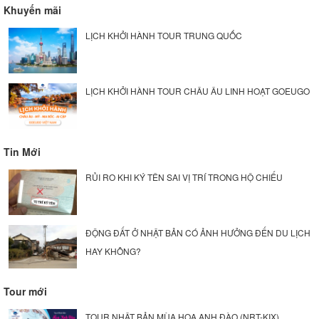
Khuyến mãi
LỊCH KHỞI HÀNH TOUR TRUNG QUỐC
LỊCH KHỞI HÀNH TOUR CHÂU ÂU LINH HOẠT GOEUGO
Tin Mới
RỦI RO KHI KÝ TÊN SAI VỊ TRÍ TRONG HỘ CHIẾU
ĐỘNG ĐẤT Ở NHẬT BẢN CÓ ẢNH HƯỞNG ĐẾN DU LỊCH
HAY KHÔNG?
Tour mới
TOUR NHẬT BẢN MÙA HOA ANH ĐÀO (NRT-KIX)