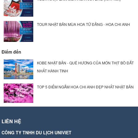
TOUR NHẬT BẢN MÙA HOA TỬ ĐẰNG - HOA CHI ANH
Điểm đến
KOBE NHẬT BẢN - QUÊ HƯƠNG CỦA MÓN THỊT BÒ ĐẮT
NHẤT HÀNH TINH
TOP 5 ĐIỂM NGẮM HOA CHI ANH ĐẸP NHẤT NHẬT BẢN
LIÊN HỆ
CÔNG TY TNHH DU LỊCH UNIVIET