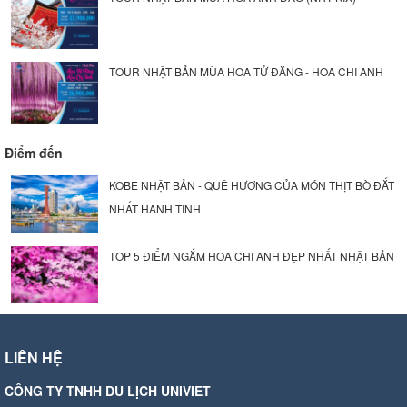
TOUR NHẬT BẢN MÙA HOA TỬ ĐẰNG - HOA CHI ANH
Điểm đến
KOBE NHẬT BẢN - QUÊ HƯƠNG CỦA MÓN THỊT BÒ ĐẮT
NHẤT HÀNH TINH
TOP 5 ĐIỂM NGẮM HOA CHI ANH ĐẸP NHẤT NHẬT BẢN
LIÊN HỆ
CÔNG TY TNHH DU LỊCH UNIVIET