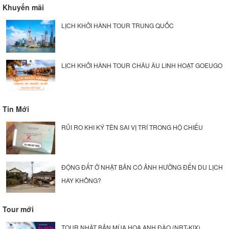
Khuyến mãi
LỊCH KHỞI HÀNH TOUR TRUNG QUỐC
LỊCH KHỞI HÀNH TOUR CHÂU ÂU LINH HOẠT GOEUGO
Tin Mới
RỦI RO KHI KÝ TÊN SAI VỊ TRÍ TRONG HỘ CHIẾU
ĐỘNG ĐẤT Ở NHẬT BẢN CÓ ẢNH HƯỞNG ĐẾN DU LỊCH
HAY KHÔNG?
Tour mới
TOUR NHẬT BẢN MÙA HOA ANH ĐÀO (NRT-KIX)