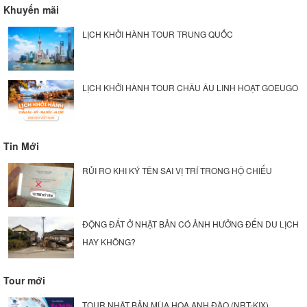
Khuyến mãi
LỊCH KHỞI HÀNH TOUR TRUNG QUỐC
LỊCH KHỞI HÀNH TOUR CHÂU ÂU LINH HOẠT GOEUGO
Tin Mới
RỦI RO KHI KÝ TÊN SAI VỊ TRÍ TRONG HỘ CHIẾU
ĐỘNG ĐẤT Ở NHẬT BẢN CÓ ẢNH HƯỞNG ĐẾN DU LỊCH
HAY KHÔNG?
Tour mới
TOUR NHẬT BẢN MÙA HOA ANH ĐÀO (NRT-KIX)