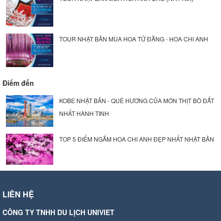
TOUR NHẬT BẢN MÙA HOA TỬ ĐẰNG - HOA CHI ANH
Điểm đến
KOBE NHẬT BẢN - QUÊ HƯƠNG CỦA MÓN THỊT BÒ ĐẮT
NHẤT HÀNH TINH
TOP 5 ĐIỂM NGẮM HOA CHI ANH ĐẸP NHẤT NHẬT BẢN
LIÊN HỆ
CÔNG TY TNHH DU LỊCH UNIVIET