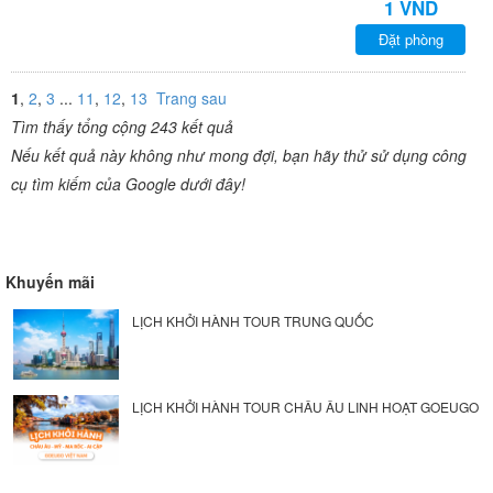
1 VND
Đặt phòng
1
,
2
,
3
...
11
,
12
,
13
Trang sau
Tìm thấy tổng cộng 243 kết quả
Nếu kết quả này không như mong đợi, bạn hãy thử sử dụng công
cụ tìm kiếm của Google dưới đây!
Khuyến mãi
LỊCH KHỞI HÀNH TOUR TRUNG QUỐC
LỊCH KHỞI HÀNH TOUR CHÂU ÂU LINH HOẠT GOEUGO