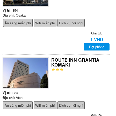
Vị trí:
354
Địa chỉ:
Osaka
Ăn sáng miễn phí
Wifi miễn phí
Dịch vụ hội nghị
Giá từ:
1 VND
Đặt phòng
ROUTE INN GRANTIA
KOMAKI
Vị trí:
224
Địa chỉ:
Aichi
Ăn sáng miễn phí
Wifi miễn phí
Dịch vụ hội nghị
Giá từ: