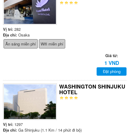
Vị trí:
282
Địa chỉ:
Osaka
Ăn sáng miễn phí
Wifi miễn phí
Giá từ:
1 VND
Đặt phòng
WASHINGTON SHINJUKU
HOTEL
Vị trí:
1297
Địa chỉ:
Ga Shinjuku (1.1 Km / 14 phút đi bộ)