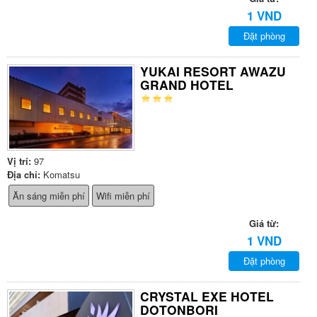
1 VND
Đặt phòng
YUKAI RESORT AWAZU
GRAND HOTEL
Vị trí:
97
Địa chỉ:
Komatsu
Ăn sáng miễn phí
Wifi miễn phí
Giá từ:
1 VND
Đặt phòng
CRYSTAL EXE HOTEL
DOTONBORI