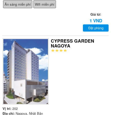
Ăn sáng miễn phí
Wifi miễn phí
Giá từ:
1 VND
Đặt phòng
CYPRESS GARDEN
NAGOYA
Vị trí:
202
Địa chỉ:
Nagoya, Nhật Bản