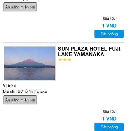
Ăn sáng miễn phí
Giá từ:
1 VND
Đặt phòng
SUN PLAZA HOTEL FUJI
LAKE YAMANAKA
Vị trí:
0
Địa chỉ:
Bờ hồ Yamanaka
Ăn sáng miễn phí
Giá từ:
1 VND
Đặt phòng