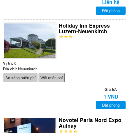
Liên hệ
Đặt phòng
Holiday Inn Express
Luzern-Neuenkirch
Vị trí:
0
Địa chỉ:
Neuenkirch
Ăn sáng miễn phí
Wifi miễn phí
Giá từ:
1 VND
Đặt phòng
Novotel Paris Nord Expo
Aulnay