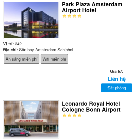
Park Plaza Amsterdam
Airport Hotel
Vị trí:
342
Địa chỉ:
Sân bay Amsterdam Schiphol
Ăn sáng miễn phí
Wifi miễn phí
Giá từ:
Liên hệ
Đặt phòng
Leonardo Royal Hotel
Cologne Bonn Airport