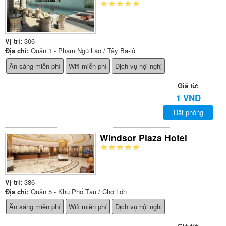
Vị trí:
306
Địa chỉ:
Quận 1 - Phạm Ngũ Lão / Tây Ba-lô
Ăn sáng miễn phí
Wifi miễn phí
Dịch vụ hội nghị
Giá từ:
1 VND
Đặt phòng
Windsor Plaza Hotel
Vị trí:
386
Địa chỉ:
Quận 5 - Khu Phố Tầu / Chợ Lớn
Ăn sáng miễn phí
Wifi miễn phí
Dịch vụ hội nghị