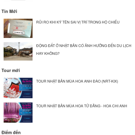
Tin Mới
RỦI RO KHI KÝ TÊN SAI VỊ TRÍ TRONG HỘ CHIẾU
ĐỘNG ĐẤT Ở NHẬT BẢN CÓ ẢNH HƯỞNG ĐẾN DU LỊCH
HAY KHÔNG?
Tour mới
TOUR NHẬT BẢN MÙA HOA ANH ĐÀO (NRT-KIX)
TOUR NHẬT BẢN MÙA HOA TỬ ĐẰNG - HOA CHI ANH
Điểm đến