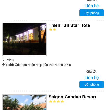
Liên hệ
Đặt phòng
Thien Tan Star Hote
Vị trí:
0
Địa chỉ:
Cách sự nhộn nhịp của thành phố 2 km
Giá từ:
Liên hệ
Đặt phòng
Saigon Condao Resort