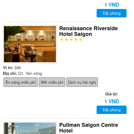
1 VND
Đặt phòng
Renaissance Riverside
Hotel Saigon
Vị trí:
336
Địa chỉ:
Q1. Ven sông
Ăn sáng miễn phí
Wifi miễn phí
Dịch vụ hội nghị
Giá từ:
1 VND
Đặt phòng
Pullman Saigon Centre
Hotel