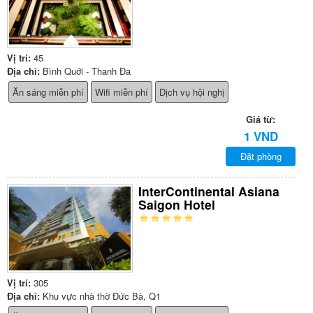
Vị trí:
45
Địa chỉ:
Bình Quới - Thanh Đa
Ăn sáng miễn phí
Wifi miễn phí
Dịch vụ hội nghị
Giá từ:
1 VND
Đặt phòng
InterContinental Asiana
Saigon Hotel
Vị trí:
305
Địa chỉ:
Khu vực nhà thờ Đức Bà, Q1