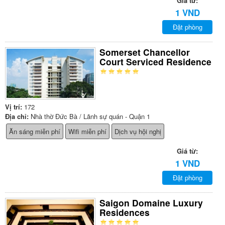
Giá từ:
1 VND
Đặt phòng
Somerset Chancellor
Court Serviced Residence
Vị trí:
172
Địa chỉ:
Nhà thờ Đức Bà / Lãnh sự quán - Quận 1
Ăn sáng miễn phí
Wifi miễn phí
Dịch vụ hội nghị
Giá từ:
1 VND
Đặt phòng
Saigon Domaine Luxury
Residences