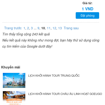
Giá từ:
1 VND
Đặt phòng
Trang trước
1
,
2
,
3
...
9
,
10
,
11
,
12
,
13
Trang sau
Tìm thấy tổng cộng 243 kết quả
Nếu kết quả này không như mong đợi, bạn hãy thử sử dụng công
cụ tìm kiếm của Google dưới đây!
Khuyến mãi
LỊCH KHỞI HÀNH TOUR TRUNG QUỐC
LỊCH KHỞI HÀNH TOUR CHÂU ÂU LINH HOẠT GOEUGO