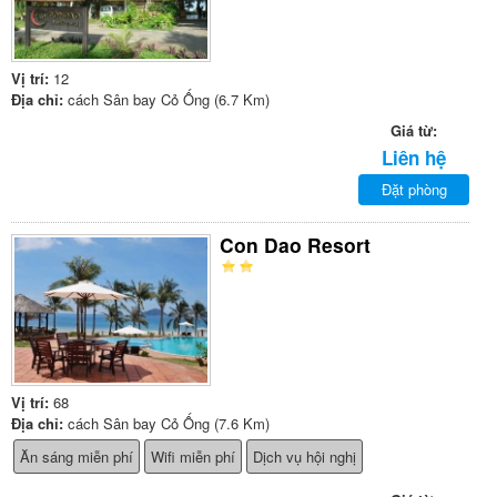
Vị trí:
12
Địa chỉ:
cách Sân bay Cỏ Ống (6.7 Km)
Giá từ:
Liên hệ
Đặt phòng
Con Dao Resort
Vị trí:
68
Địa chỉ:
cách Sân bay Cỏ Ống (7.6 Km)
Ăn sáng miễn phí
Wifi miễn phí
Dịch vụ hội nghị