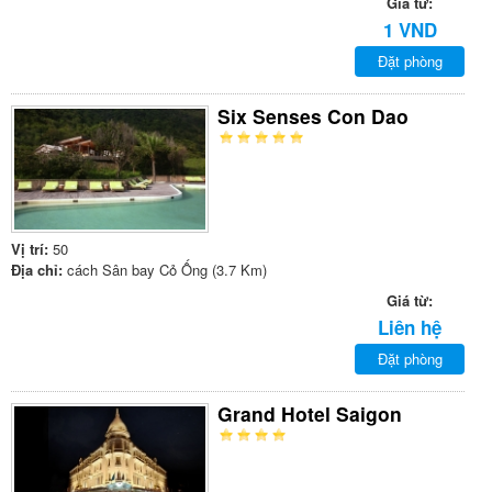
Giá từ:
1 VND
Đặt phòng
Six Senses Con Dao
Vị trí:
50
Địa chỉ:
cách Sân bay Cỏ Ống (3.7 Km)
Giá từ:
Liên hệ
Đặt phòng
Grand Hotel Saigon