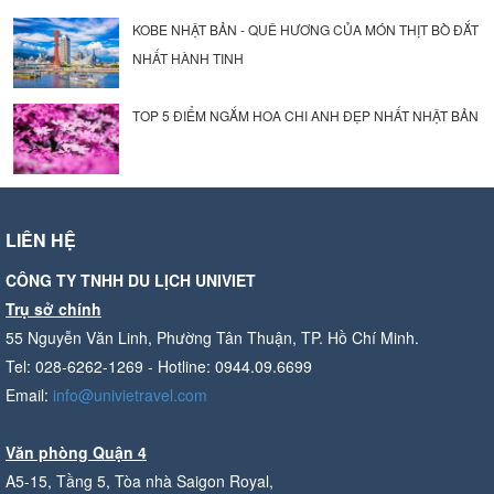
KOBE NHẬT BẢN - QUÊ HƯƠNG CỦA MÓN THỊT BÒ ĐẮT
NHẤT HÀNH TINH
TOP 5 ĐIỂM NGẮM HOA CHI ANH ĐẸP NHẤT NHẬT BẢN
LIÊN HỆ
CÔNG TY TNHH DU LỊCH UNIVIET
Trụ sở chính
55 Nguyễn Văn Linh, Phường Tân Thuận, TP. Hồ Chí Minh.
Tel: 028-6262-1269 - Hotline: 0944.09.6699
Email:
info@univietravel.com
Văn phòng Quận 4
A5-15, Tầng 5, Tòa nhà Saigon Royal,