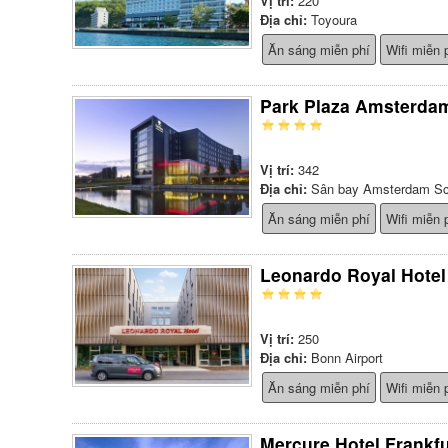
Vị trí:
220
Địa chỉ:
Toyoura
Ăn sáng miễn phí
Wifi miễn 
Park Plaza Amsterdam
Vị trí:
342
Địa chỉ:
Sân bay Amsterdam Sc
Ăn sáng miễn phí
Wifi miễn 
Leonardo Royal Hotel
Vị trí:
250
Địa chỉ:
Bonn Airport
Ăn sáng miễn phí
Wifi miễn 
Mercure Hotel Frankf