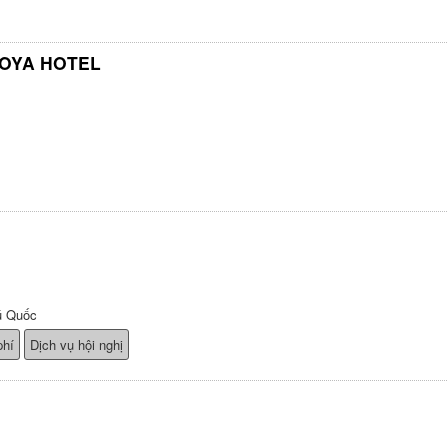
GOYA HOTEL
ú Quốc
phí
Dịch vụ hội nghị