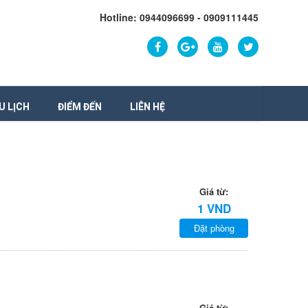
Hotline: 0944096699 - 0909111445
U LỊCH
ĐIỂM ĐẾN
LIÊN HỆ
Giá từ:
1 VND
Đặt phòng
Giá từ: