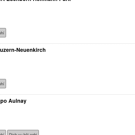
phí
Luzern-Neuenkirch
phí
xpo Aulnay
phí
Dịch vụ hội nghị