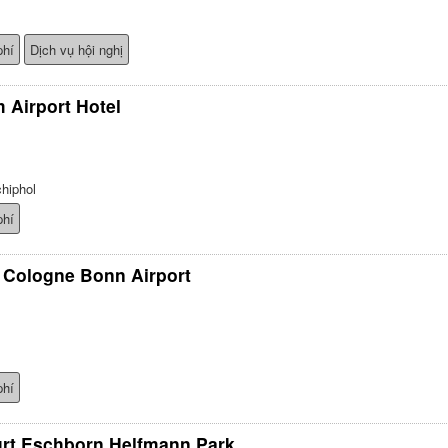
phí
Dịch vụ hội nghị
 Airport Hotel
hiphol
phí
 Cologne Bonn Airport
phí
urt Eschborn Helfmann Park