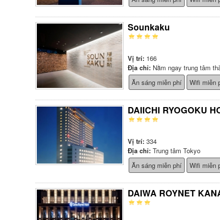
Sounkaku
Vị trí:
166
Địa chỉ:
Nằm ngay trung tâm th
Ăn sáng miễn phí
Wifi miễn 
DAIICHI RYOGOKU H
Vị trí:
334
Địa chỉ:
Trung tâm Tokyo
Ăn sáng miễn phí
Wifi miễn 
DAIWA ROYNET KAN