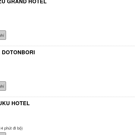
ZU GRAND HOTEL
phí
L DOTONBORI
phí
UKU HOTEL
4 phút đi bộ)