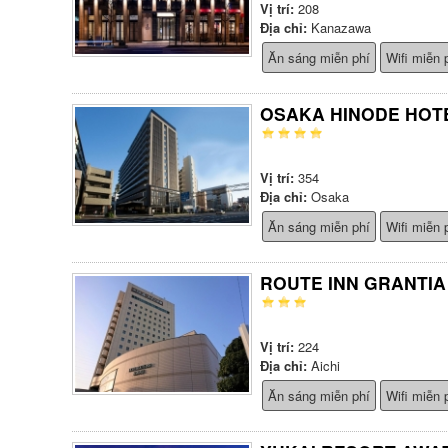
Vị trí:
208
Địa chỉ:
Kanazawa
Ăn sáng miễn phí
Wifi miễn 
OSAKA HINODE HOT
Vị trí:
354
Địa chỉ:
Osaka
Ăn sáng miễn phí
Wifi miễn 
ROUTE INN GRANTIA
Vị trí:
224
Địa chỉ:
Aichi
Ăn sáng miễn phí
Wifi miễn 