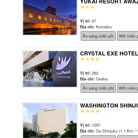
YUKAI RESORT AWA
Vị trí:
97
Địa chỉ:
Komatsu
Ăn sáng miễn phí
Wifi miễn 
CRYSTAL EXE HOTE
Vị trí:
282
Địa chỉ:
Osaka
Ăn sáng miễn phí
Wifi miễn 
WASHINGTON SHINJ
Vị trí:
1297
Địa chỉ:
Ga Shinjuku (1.1 Km / 1