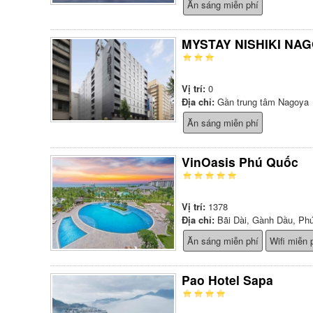
Ăn sáng miễn phí
MYSTAY NISHIKI NA
Vị trí:
0
Địa chỉ:
Gần trung tâm Nagoya
Ăn sáng miễn phí
VinOasis Phú Quốc
Vị trí:
1378
Địa chỉ:
Bãi Dài, Gành Dầu, Ph
Ăn sáng miễn phí
Wifi miễn 
Pao Hotel Sapa