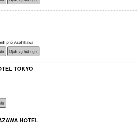
ành phố Asahikawa
phí
Dịch vụ hội nghị
OTEL TOKYO
phí
AZAWA HOTEL