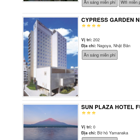
Ăn sáng miễn phí
Wifi miễn 
CYPRESS GARDEN 
Vị trí:
202
Địa chỉ:
Nagoya, Nhật Bản
Ăn sáng miễn phí
SUN PLAZA HOTEL F
Vị trí:
0
Địa chỉ:
Bờ hồ Yamanaka