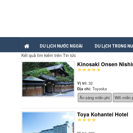
DU LỊCH NƯỚC NGOÀI
DU LỊCH TRONG N
Kết quả tìm kiếm trên Tin tức
Kinosaki Onsen Nish
Vị trí:
32
Địa chỉ:
Toyooka
Ăn sáng miễn phí
Wifi miễn 
Toya Kohantei Hotel