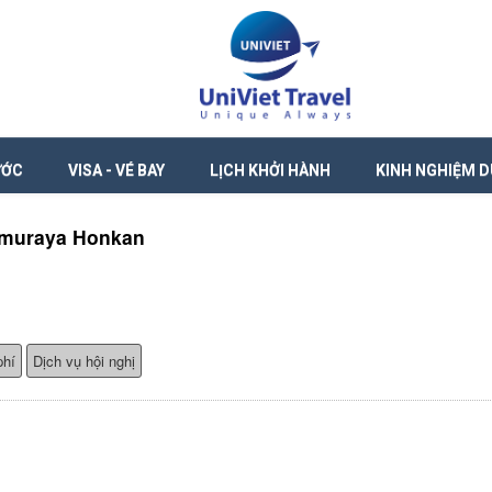
ƯỚC
VISA - VÉ BAY
LỊCH KHỞI HÀNH
KINH NGHIỆM D
imuraya Honkan
phí
Dịch vụ hội nghị