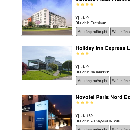
Vị trí:
0
Địa chỉ:
Eschborn
Ăn sáng miễn phí
Wifi miễn 
Holiday Inn Express 
Vị trí:
0
Địa chỉ:
Neuenkirch
Ăn sáng miễn phí
Wifi miễn 
Novotel Paris Nord E
Vị trí:
139
Địa chỉ:
Aulnay-sous-Bois
Ăn sáng miễn phí
Wifi miễn 