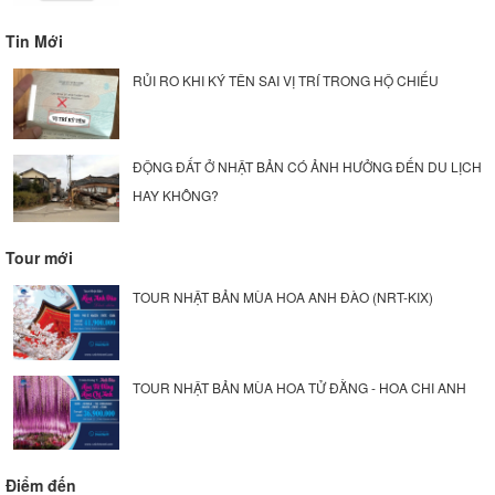
Tin Mới
RỦI RO KHI KÝ TÊN SAI VỊ TRÍ TRONG HỘ CHIẾU
ĐỘNG ĐẤT Ở NHẬT BẢN CÓ ẢNH HƯỞNG ĐẾN DU LỊCH
HAY KHÔNG?
Tour mới
TOUR NHẬT BẢN MÙA HOA ANH ĐÀO (NRT-KIX)
TOUR NHẬT BẢN MÙA HOA TỬ ĐẰNG - HOA CHI ANH
Điểm đến