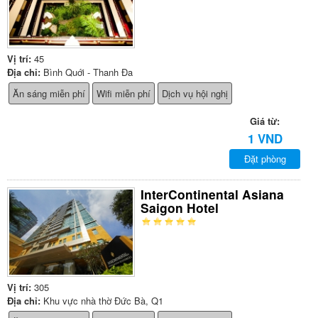
Vị trí:
45
Địa chỉ:
Bình Quới - Thanh Đa
Ăn sáng miễn phí
Wifi miễn phí
Dịch vụ hội nghị
Giá từ:
1 VND
Đặt phòng
InterContinental Asiana
Saigon Hotel
Vị trí:
305
Địa chỉ:
Khu vực nhà thờ Đức Bà, Q1