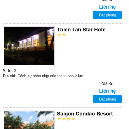
Liên hệ
Đặt phòng
Thien Tan Star Hote
Vị trí:
0
Địa chỉ:
Cách sự nhộn nhịp của thành phố 2 km
Giá từ:
Liên hệ
Đặt phòng
Saigon Condao Resort