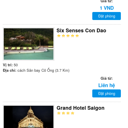
Giá từ:
1 VND
Đặt phòng
Six Senses Con Dao
Vị trí:
50
Địa chỉ:
cách Sân bay Cỏ Ống (3.7 Km)
Giá từ:
Liên hệ
Đặt phòng
Grand Hotel Saigon