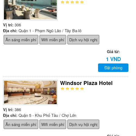
Vị trí:
306
Địa chỉ:
Quận 1 - Phạm Ngũ Lão / Tây Ba-lô
Ăn sáng miễn phí
Wifi miễn phí
Dịch vụ hội nghị
Giá từ:
1 VND
Đặt phòng
Windsor Plaza Hotel
Vị trí:
386
Địa chỉ:
Quận 5 - Khu Phố Tầu / Chợ Lớn
Ăn sáng miễn phí
Wifi miễn phí
Dịch vụ hội nghị