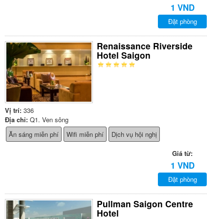
1 VND
Đặt phòng
Renaissance Riverside
Hotel Saigon
Vị trí:
336
Địa chỉ:
Q1. Ven sông
Ăn sáng miễn phí
Wifi miễn phí
Dịch vụ hội nghị
Giá từ:
1 VND
Đặt phòng
Pullman Saigon Centre
Hotel