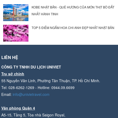
KOBE NHẬT BẢN - QUÊ HƯƠNG CỦA MÓN THỊT BÒ ĐẮT
NHẤT HÀNH TINH
TOP 5 ĐIỂM NGẮM HOA CHI ANH ĐẸP NHẤT NHẬT BẢN
LIÊN HỆ
CÔNG TY TNHH DU LỊCH UNIVIET
Trụ sở chính
55 Nguyễn Văn Linh, Phường Tân Thuận, TP. Hồ Chí Minh.
Tel: 028-6262-1269 - Hotline: 0944.09.6699
Email:
info@univietravel.com
Văn phòng Quận 4
A5-15, Tầng 5, Tòa nhà Saigon Royal,