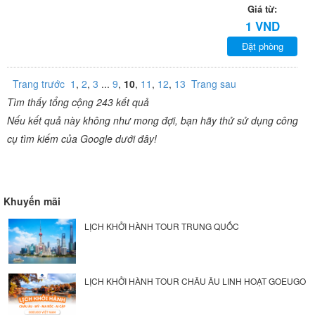
Giá từ:
1 VND
Đặt phòng
Trang trước
1
,
2
,
3
...
9
,
10
,
11
,
12
,
13
Trang sau
Tìm thấy tổng cộng 243 kết quả
Nếu kết quả này không như mong đợi, bạn hãy thử sử dụng công
cụ tìm kiếm của Google dưới đây!
Khuyến mãi
LỊCH KHỞI HÀNH TOUR TRUNG QUỐC
LỊCH KHỞI HÀNH TOUR CHÂU ÂU LINH HOẠT GOEUGO