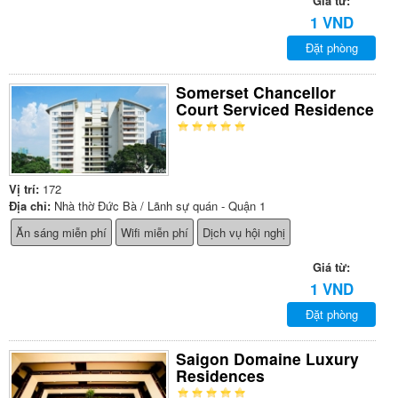
Giá từ:
1 VND
Đặt phòng
Somerset Chancellor
Court Serviced Residence
Vị trí:
172
Địa chỉ:
Nhà thờ Đức Bà / Lãnh sự quán - Quận 1
Ăn sáng miễn phí
Wifi miễn phí
Dịch vụ hội nghị
Giá từ:
1 VND
Đặt phòng
Saigon Domaine Luxury
Residences