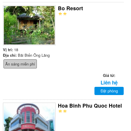
Bo Resort
Vị trí:
18
Địa chỉ:
Bãi Biển Ông Lãng
Ăn sáng miễn phí
Giá từ:
Liên hệ
Đặt phòng
Hoa Binh Phu Quoc Hotel