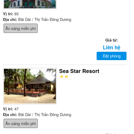
Vị trí:
93
Địa chỉ:
Bãi Dài / Thị Trấn Đông Dương
Ăn sáng miễn phí
Giá từ:
Liên hệ
Đặt phòng
Sea Star Resort
Vị trí:
47
Địa chỉ:
Bãi Dài / Thị Trấn Đông Dương
Ăn sáng miễn phí