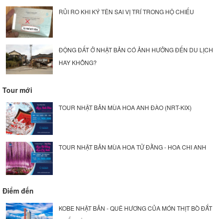
RỦI RO KHI KÝ TÊN SAI VỊ TRÍ TRONG HỘ CHIẾU
ĐỘNG ĐẤT Ở NHẬT BẢN CÓ ẢNH HƯỞNG ĐẾN DU LỊCH
HAY KHÔNG?
Tour mới
TOUR NHẬT BẢN MÙA HOA ANH ĐÀO (NRT-KIX)
TOUR NHẬT BẢN MÙA HOA TỬ ĐẰNG - HOA CHI ANH
Điểm đến
KOBE NHẬT BẢN - QUÊ HƯƠNG CỦA MÓN THỊT BÒ ĐẮT