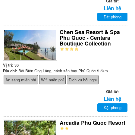
Giá từ:
Liên hệ
Đặt phòng
Chen Sea Resort & Spa
Phu Quoc - Centara
Boutique Collection
Vị trí:
36
Địa chỉ:
Bãi Biển Ông Lãng, cách sân bay Phú Quốc 5.5km
Ăn sáng miễn phí
Wifi miễn phí
Dịch vụ hội nghị
Giá từ:
Liên hệ
Đặt phòng
Arcadia Phu Quoc Resort