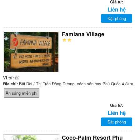
Giá từ:
Liên hệ
Đặt phòng
Famiana Village
Vị trí:
22
Địa chỉ:
Bãi Dài / Thị Trấn Đông Dương, cách sân bay Phú Quốc 4.8km
Ăn sáng miễn phí
Giá từ:
Liên hệ
Đặt phòng
Coco-Palm Resort Phu