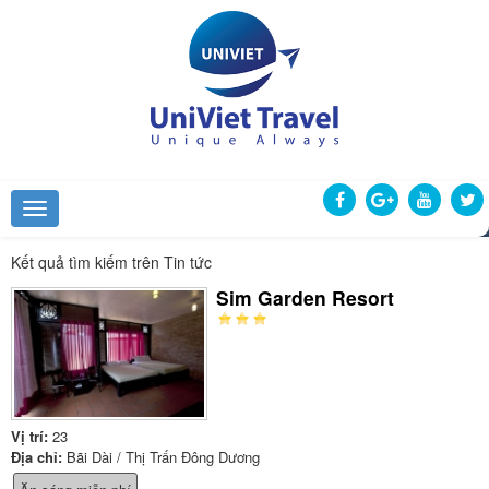
Kết quả tìm kiếm trên Tin tức
Sim Garden Resort
Vị trí:
23
Địa chỉ:
Bãi Dài / Thị Trấn Đông Dương