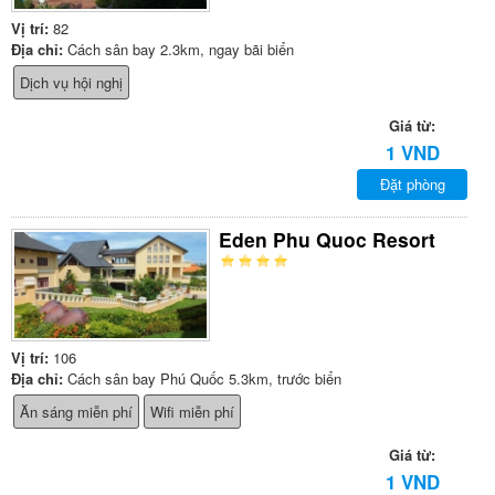
Vị trí:
82
Địa chỉ:
Cách sân bay 2.3km, ngay bãi biển
Dịch vụ hội nghị
Giá từ:
1 VND
Đặt phòng
Eden Phu Quoc Resort
Vị trí:
106
Địa chỉ:
Cách sân bay Phú Quốc 5.3km, trước biển
Ăn sáng miễn phí
Wifi miễn phí
Giá từ:
1 VND