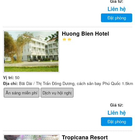
Giá từ:
Liên hệ
Đặt phòng
Huong Bien Hotel
Vị trí:
50
Địa chỉ:
Bãi Dài / Thị Trấn Đông Dương, cách sân bay Phú Quốc 1.5km
Ăn sáng miễn phí
Dịch vụ hội nghị
Giá từ:
Liên hệ
Đặt phòng
Tropicana Resort