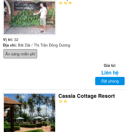
Vị trí:
32
Địa chỉ:
Bãi Dài / Thị Trấn Đông Dương
Ăn sáng miễn phí
Giá từ:
Liên hệ
Đặt phòng
Cassia Cottage Resort