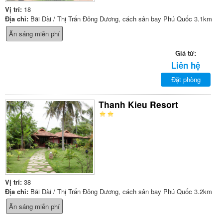
Vị trí:
18
Địa chỉ:
Bãi Dài / Thị Trấn Đông Dương, cách sân bay Phú Quốc 3.1km
Ăn sáng miễn phí
Giá từ:
Liên hệ
Đặt phòng
Thanh Kieu Resort
Vị trí:
38
Địa chỉ:
Bãi Dài / Thị Trấn Đông Dương, cách sân bay Phú Quốc 3.2km
Ăn sáng miễn phí