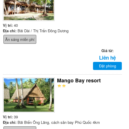
Vị trí:
40
Địa chỉ:
Bãi Dài / Thị Trấn Đông Dương
Ăn sáng miễn phí
Giá từ:
Liên hệ
Đặt phòng
Mango Bay resort
Vị trí:
39
Địa chỉ:
Bãi Biển Ông Lãng, cách sân bay Phú Quốc 4km