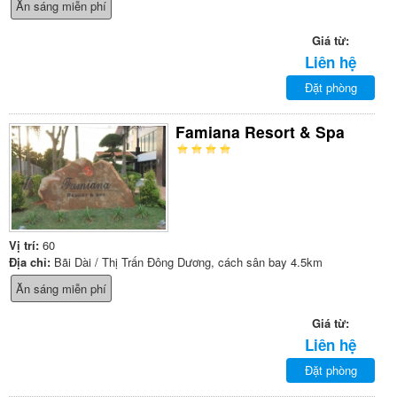
Ăn sáng miễn phí
Giá từ:
Liên hệ
Đặt phòng
Famiana Resort & Spa
Vị trí:
60
Địa chỉ:
Bãi Dài / Thị Trấn Đông Dương, cách sân bay 4.5km
Ăn sáng miễn phí
Giá từ:
Liên hệ
Đặt phòng