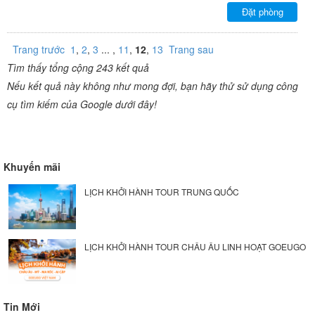
Đặt phòng
Trang trước
1
,
2
,
3
... ,
11
,
12
,
13
Trang sau
Tìm thấy tổng cộng 243 kết quả
Nếu kết quả này không như mong đợi, bạn hãy thử sử dụng công
cụ tìm kiếm của Google dưới đây!
Khuyến mãi
LỊCH KHỞI HÀNH TOUR TRUNG QUỐC
LỊCH KHỞI HÀNH TOUR CHÂU ÂU LINH HOẠT GOEUGO
Tin Mới