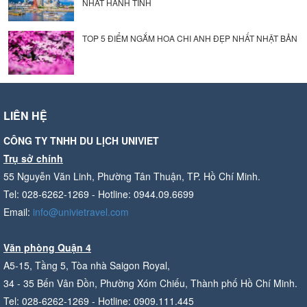
NHẤT HÀNH TINH
TOP 5 ĐIỂM NGẮM HOA CHI ANH ĐẸP NHẤT NHẬT BẢN
LIÊN HỆ
CÔNG TY TNHH DU LỊCH UNIVIET
Trụ sở chính
55 Nguyễn Văn Linh, Phường Tân Thuận, TP. Hồ Chí Minh.
Tel: 028-6262-1269 - Hotline: 0944.09.6699
Email:
info@univietravel.com
Văn phòng Quận 4
A5-15, Tầng 5, Tòa nhà Saigon Royal,
34 - 35 Bến Vân Đồn, Phường Xóm Chiếu, Thành phố Hồ Chí Minh.
Tel: 028-6262-1269 - Hotline: 0909.111.445