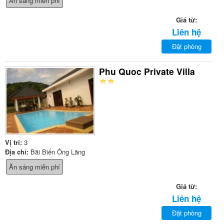
Ăn sáng miễn phí
Giá từ:
Liên hệ
Đặt phòng
Phu Quoc Private Villa
Vị trí:
3
Địa chỉ:
Bãi Biển Ông Lãng
Ăn sáng miễn phí
Giá từ:
Liên hệ
Đặt phòng