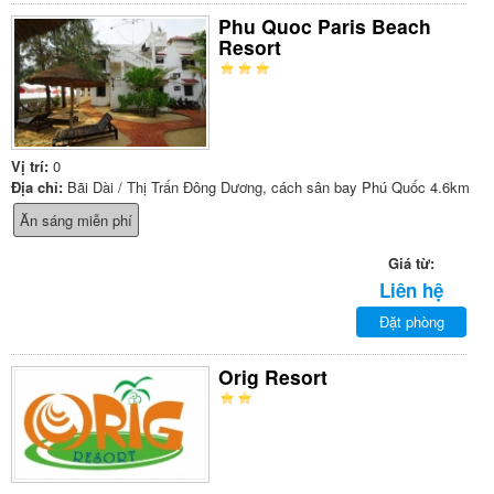
Phu Quoc Paris Beach
Resort
Vị trí:
0
Địa chỉ:
Bãi Dài / Thị Trấn Đông Dương, cách sân bay Phú Quốc 4.6km
Ăn sáng miễn phí
Giá từ:
Liên hệ
Đặt phòng
Orig Resort