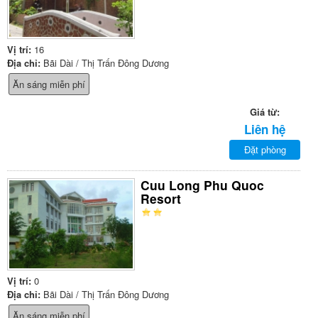
Vị trí:
16
Địa chỉ:
Bãi Dài / Thị Trấn Đông Dương
Ăn sáng miễn phí
Giá từ:
Liên hệ
Đặt phòng
Cuu Long Phu Quoc
Resort
Vị trí:
0
Địa chỉ:
Bãi Dài / Thị Trấn Đông Dương
Ăn sáng miễn phí