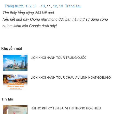
Trang trước
1
,
2
,
3
...
10
,
11
,
12
,
13
Trang sau
Tìm thấy tổng cộng 243 kết quả
Nếu kết quả này không như mong đợi, bạn hãy thử sử dụng công
cụ tìm kiếm của Google dưới đây!
Khuyến mãi
LỊCH KHỞI HÀNH TOUR TRUNG QUỐC
LỊCH KHỞI HÀNH TOUR CHÂU ÂU LINH HOẠT GOEUGO
Tin Mới
RỦI RO KHI KÝ TÊN SAI VỊ TRÍ TRONG HỘ CHIẾU