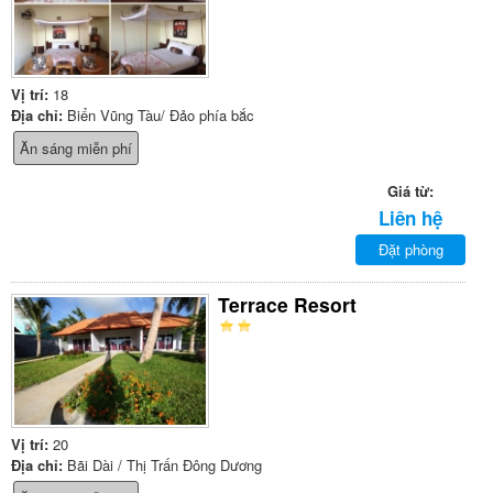
Vị trí:
18
Địa chỉ:
Biển Vũng Tàu/ Đảo phía bắc
Ăn sáng miễn phí
Giá từ:
Liên hệ
Đặt phòng
Terrace Resort
Vị trí:
20
Địa chỉ:
Bãi Dài / Thị Trấn Đông Dương