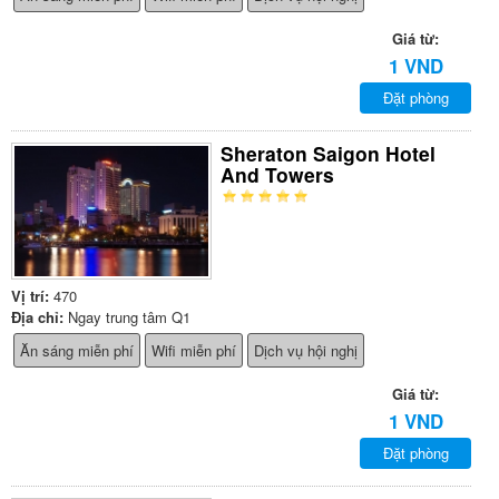
Giá từ:
1 VND
Đặt phòng
Sheraton Saigon Hotel
And Towers
Vị trí:
470
Địa chỉ:
Ngay trung tâm Q1
Ăn sáng miễn phí
Wifi miễn phí
Dịch vụ hội nghị
Giá từ:
1 VND
Đặt phòng