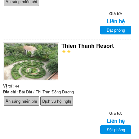
Ăn sáng miễn phí
Giá từ:
Liên hệ
Đặt phòng
Thien Thanh Resort
Vị trí:
44
Địa chỉ:
Bãi Dài / Thị Trấn Đông Dương
Ăn sáng miễn phí
Dịch vụ hội nghị
Giá từ:
Liên hệ
Đặt phòng