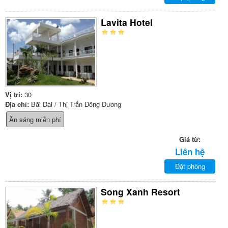
Lavita Hotel
Vị trí:
30
Địa chỉ:
Bãi Dài / Thị Trấn Đông Dương
Ăn sáng miễn phí
Giá từ:
Liên hệ
Đặt phòng
Song Xanh Resort