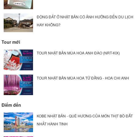
ĐỘNG ĐẤT Ở NHẬT BẢN CÓ ẢNH HƯỞNG ĐẾN DU LỊCH
HAY KHÔNG?
Tour mới
TOUR NHẬT BẢN MÙA HOA ANH ĐÀO (NRT-KIX)
TOUR NHẬT BẢN MÙA HOA TỬ ĐẰNG - HOA CHI ANH
Điểm đến
KOBE NHẬT BẢN - QUÊ HƯƠNG CỦA MÓN THỊT BÒ ĐẮT
NHẤT HÀNH TINH