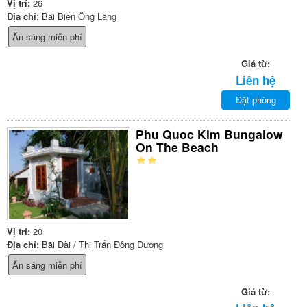
Vị trí:
26
Địa chỉ:
Bãi Biển Ông Lãng
Ăn sáng miễn phí
Giá từ:
Liên hệ
Đặt phòng
Phu Quoc Kim Bungalow
On The Beach
Vị trí:
20
Địa chỉ:
Bãi Dài / Thị Trấn Đông Dương
Ăn sáng miễn phí
Giá từ: