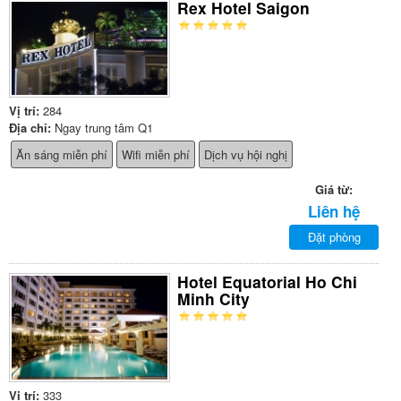
Rex Hotel Saigon
Vị trí:
284
Địa chỉ:
Ngay trung tâm Q1
Ăn sáng miễn phí
Wifi miễn phí
Dịch vụ hội nghị
Giá từ:
Liên hệ
Đặt phòng
Hotel Equatorial Ho Chi
Minh City
Vị trí:
333