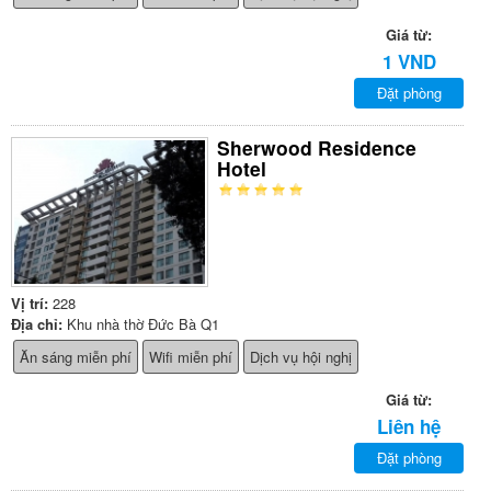
Giá từ:
1 VND
Đặt phòng
Sherwood Residence
Hotel
Vị trí:
228
Địa chỉ:
Khu nhà thờ Đức Bà Q1
Ăn sáng miễn phí
Wifi miễn phí
Dịch vụ hội nghị
Giá từ:
Liên hệ
Đặt phòng