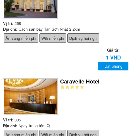
Vị trí:
268
Địa chỉ:
Cách sân bay Tân Sơn Nhất 2.2km
Ăn sáng miễn phí
Wifi miễn phí
Dịch vụ hội nghị
Giá từ:
1 VND
Đặt phòng
Caravelle Hotel
Vị trí:
335
Địa chỉ:
Ngay trung tâm Q1
Ăn sáng miễn phí
Wifi miễn phí
Dịch vụ hội nghị