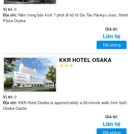
Vị trí:
0
Địa chỉ:
Nằm trong bán kính 7 phút đi bộ từ Ga Tàu Hankyu Juso, Hotel
Plaza Osaka
Giá từ:
Liên hệ
Đặt phòng
KKR HOTEL OSAKA
Vị trí:
0
Địa chỉ:
KKR Hotel Osaka is approximately a 20-minute walk from both
Osaka Castle
Giá từ:
Liên hệ
Đặt phòng