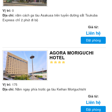
Vị trí:
0
Địa chỉ:
nằm cách ga tàu Asakusa trên tuyến đường sắt Tsukuba
Express chỉ 2 phút đi bộ
Giá từ:
Liên hệ
Đặt phòng
AGORA MORIGUCHI
HOTEL
Vị trí:
175
Địa chỉ:
Nằm ngay phía trước ga tàu Keihan Moriguchishi
Giá từ:
Liên hệ
Đặt phòng