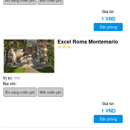
Ăn sáng miễn phí
Wifi miễn phí
Giá từ:
1 VND
Đặt phòng
Excel Roma Montemario
Vị trí:
111
Địa chỉ:
Ăn sáng miễn phí
Wifi miễn phí
Giá từ:
1 VND
Đặt phòng