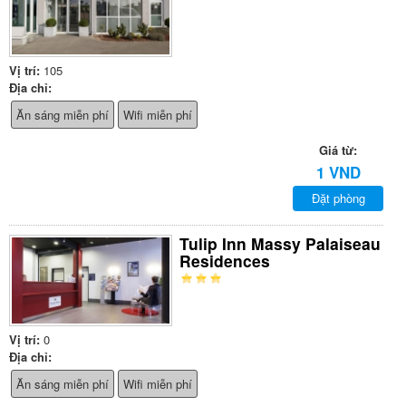
Vị trí:
105
Địa chỉ:
Ăn sáng miễn phí
Wifi miễn phí
Giá từ:
1 VND
Đặt phòng
Tulip Inn Massy Palaiseau
Residences
Vị trí:
0
Địa chỉ:
Ăn sáng miễn phí
Wifi miễn phí