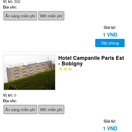
Vị trí:
302
Địa chỉ:
Ăn sáng miễn phí
Wifi miễn phí
Giá từ:
1 VND
Đặt phòng
Hotel Campanile Paris Est
- Bobigny
Vị trí:
0
Địa chỉ:
Ăn sáng miễn phí
Wifi miễn phí
Giá từ:
1 VND