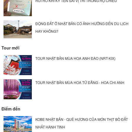
RỦI RO KHI KÝ TÊN SAI VỊ TRÍ TRONG HỘ CHIẾU
ĐỘNG ĐẤT Ở NHẬT BẢN CÓ ẢNH HƯỞNG ĐẾN DU LỊCH
HAY KHÔNG?
Tour mới
TOUR NHẬT BẢN MÙA HOA ANH ĐÀO (NRT-KIX)
TOUR NHẬT BẢN MÙA HOA TỬ ĐẰNG - HOA CHI ANH
Điểm đến
KOBE NHẬT BẢN - QUÊ HƯƠNG CỦA MÓN THỊT BÒ ĐẮT
NHẤT HÀNH TINH