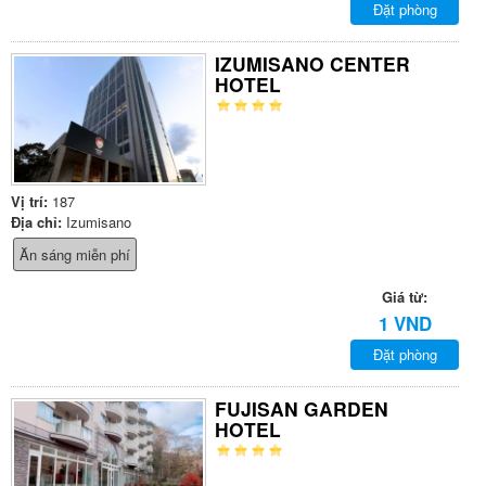
Đặt phòng
IZUMISANO CENTER
HOTEL
Vị trí:
187
Địa chỉ:
Izumisano
Ăn sáng miễn phí
Giá từ:
1 VND
Đặt phòng
FUJISAN GARDEN
HOTEL