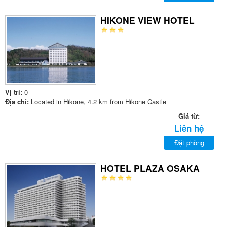
HIKONE VIEW HOTEL
Vị trí:
0
Địa chỉ:
Located in Hikone, 4.2 km from Hikone Castle
Giá từ:
Liên hệ
Đặt phòng
HOTEL PLAZA OSAKA