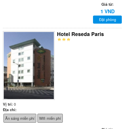
Giá từ:
1 VND
Đặt phòng
Hotel Reseda Paris
Vị trí:
0
Địa chỉ:
Ăn sáng miễn phí
Wifi miễn phí