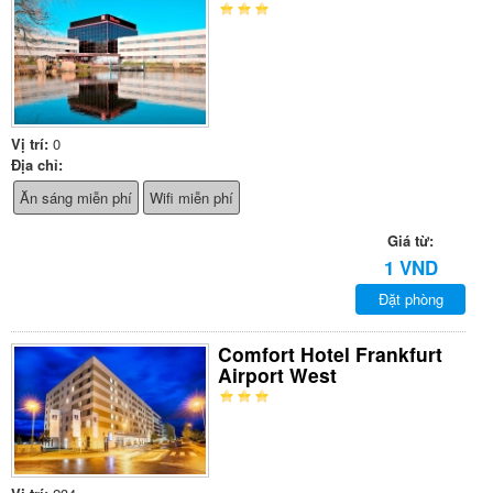
Vị trí:
0
Địa chỉ:
Ăn sáng miễn phí
Wifi miễn phí
Giá từ:
1 VND
Đặt phòng
Comfort Hotel Frankfurt
Airport West