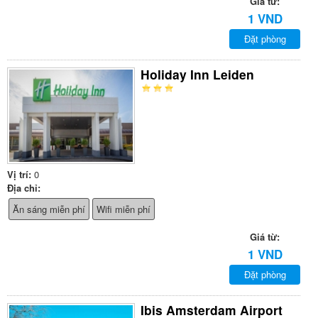
Giá từ:
1 VND
Đặt phòng
Holiday Inn Leiden
Vị trí:
0
Địa chỉ:
Ăn sáng miễn phí
Wifi miễn phí
Giá từ:
1 VND
Đặt phòng
Ibis Amsterdam Airport