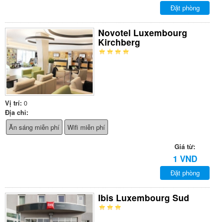
Đặt phòng
Novotel Luxembourg
Kirchberg
Vị trí:
0
Địa chỉ:
Ăn sáng miễn phí
Wifi miễn phí
Giá từ:
1 VND
Đặt phòng
Ibis Luxembourg Sud