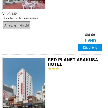
Vị trí:
139
Địa chỉ:
bờ hồ Yamanaka
Ăn sáng miễn phí
Giá từ:
1 VND
Đặt phòng
RED PLANET ASAKUSA
HOTEL