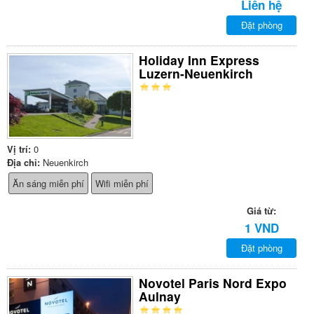
Liên hệ
Đặt phòng
Holiday Inn Express
Luzern-Neuenkirch
Vị trí:
0
Địa chỉ:
Neuenkirch
Ăn sáng miễn phí
Wifi miễn phí
Giá từ:
1 VND
Đặt phòng
Novotel Paris Nord Expo
Aulnay