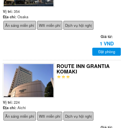
Vị trí:
354
Địa chỉ:
Osaka
Ăn sáng miễn phí
Wifi miễn phí
Dịch vụ hội nghị
Giá từ:
1 VND
Đặt phòng
ROUTE INN GRANTIA
KOMAKI
Vị trí:
224
Địa chỉ:
Aichi
Ăn sáng miễn phí
Wifi miễn phí
Dịch vụ hội nghị
Giá từ: