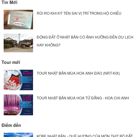
Tin Mới
RỦI RO KHI KÝ TÊN SAI VỊ TRÍ TRONG HỘ CHIẾU
ĐỘNG ĐẤT Ở NHẬT BẢN CÓ ẢNH HƯỞNG ĐẾN DU LỊCH
HAY KHÔNG?
Tour mới
TOUR NHẬT BẢN MÙA HOA ANH ĐÀO (NRT-KIX)
TOUR NHẬT BẢN MÙA HOA TỬ ĐẰNG - HOA CHI ANH
Điểm đến
KOBE NHẬT BẢN - QUÊ HƯƠNG CỦA MÓN THỊT BÒ ĐẮT