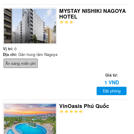
MYSTAY NISHIKI NAGOYA
HOTEL
Vị trí:
0
Địa chỉ:
Gần trung tâm Nagoya
Ăn sáng miễn phí
Giá từ:
1 VND
Đặt phòng
VinOasis Phú Quốc