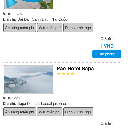
Vị trí:
1378
Địa chỉ:
Bãi Dài, Gành Dầu, Phú Quốc
Ăn sáng miễn phí
Wifi miễn phí
Dịch vụ hội nghị
Giá từ:
1 VND
Đặt phòng
Pao Hotel Sapa
Vị trí:
223
Địa chỉ:
Sapa District, Laocai province
Ăn sáng miễn phí
Wifi miễn phí
Dịch vụ hội nghị
Giá từ: