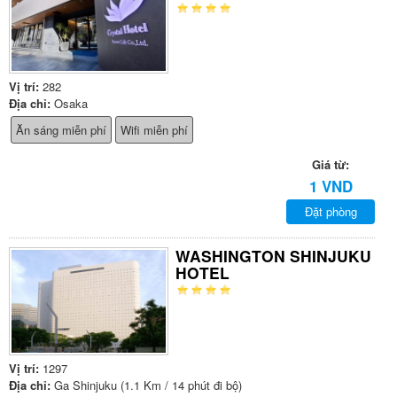
Vị trí:
282
Địa chỉ:
Osaka
Ăn sáng miễn phí
Wifi miễn phí
Giá từ:
1 VND
Đặt phòng
WASHINGTON SHINJUKU
HOTEL
Vị trí:
1297
Địa chỉ:
Ga Shinjuku (1.1 Km / 14 phút đi bộ)