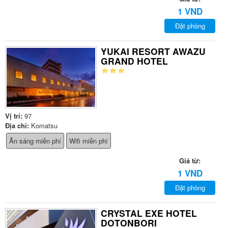
1 VND
Đặt phòng
YUKAI RESORT AWAZU
GRAND HOTEL
Vị trí:
97
Địa chỉ:
Komatsu
Ăn sáng miễn phí
Wifi miễn phí
Giá từ:
1 VND
Đặt phòng
CRYSTAL EXE HOTEL
DOTONBORI