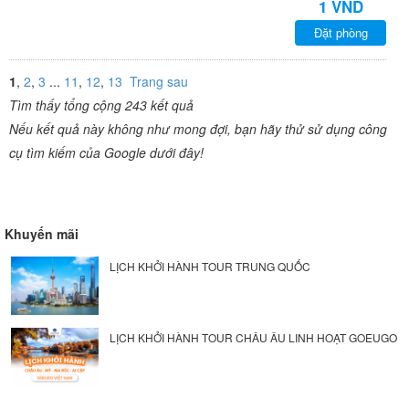
1 VND
Đặt phòng
1
,
2
,
3
...
11
,
12
,
13
Trang sau
Tìm thấy tổng cộng 243 kết quả
Nếu kết quả này không như mong đợi, bạn hãy thử sử dụng công
cụ tìm kiếm của Google dưới đây!
Khuyến mãi
LỊCH KHỞI HÀNH TOUR TRUNG QUỐC
LỊCH KHỞI HÀNH TOUR CHÂU ÂU LINH HOẠT GOEUGO