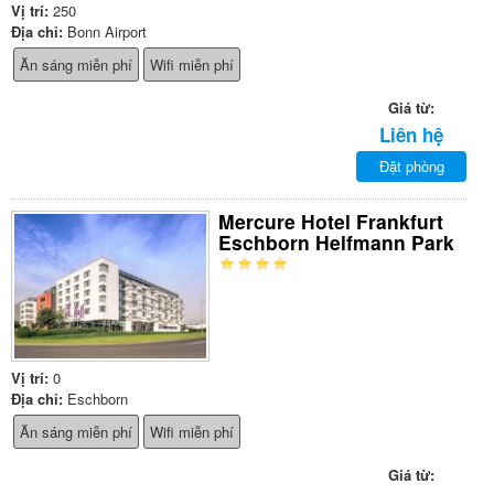
Vị trí:
250
Địa chỉ:
Bonn Airport
Ăn sáng miễn phí
Wifi miễn phí
Giá từ:
Liên hệ
Đặt phòng
Mercure Hotel Frankfurt
Eschborn Helfmann Park
Vị trí:
0
Địa chỉ:
Eschborn
Ăn sáng miễn phí
Wifi miễn phí
Giá từ: