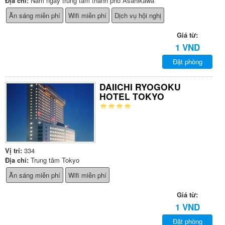
Địa chỉ:
Nằm ngay trung tâm thành phố Asahikawa
Ăn sáng miễn phí
Wifi miễn phí
Dịch vụ hội nghị
Giá từ:
1 VND
Đặt phòng
DAIICHI RYOGOKU
HOTEL TOKYO
Vị trí:
334
Địa chỉ:
Trung tâm Tokyo
Ăn sáng miễn phí
Wifi miễn phí
Giá từ:
1 VND
Đặt phòng