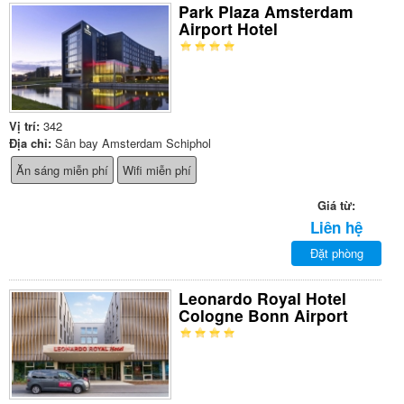
Park Plaza Amsterdam
Airport Hotel
Vị trí:
342
Địa chỉ:
Sân bay Amsterdam Schiphol
Ăn sáng miễn phí
Wifi miễn phí
Giá từ:
Liên hệ
Đặt phòng
Leonardo Royal Hotel
Cologne Bonn Airport