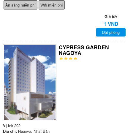
Ăn sáng miễn phí
Wifi miễn phí
Giá từ:
1 VND
Đặt phòng
CYPRESS GARDEN
NAGOYA
Vị trí:
202
Địa chỉ:
Nagoya, Nhật Bản