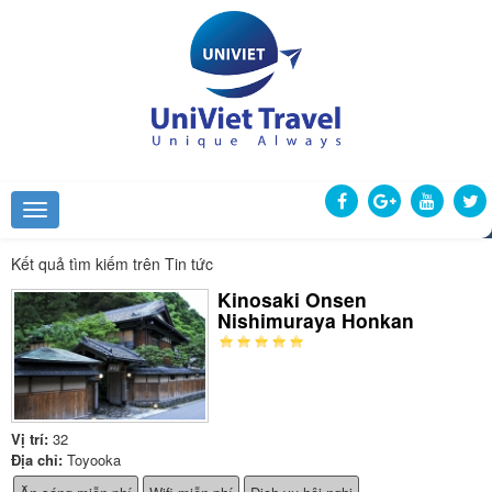
Kết quả tìm kiếm trên Tin tức
Kinosaki Onsen
Nishimuraya Honkan
Vị trí:
32
Địa chỉ:
Toyooka