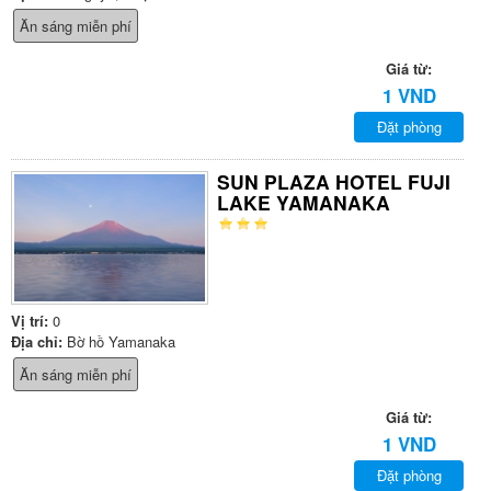
Ăn sáng miễn phí
Giá từ:
1 VND
Đặt phòng
SUN PLAZA HOTEL FUJI
LAKE YAMANAKA
Vị trí:
0
Địa chỉ:
Bờ hồ Yamanaka
Ăn sáng miễn phí
Giá từ:
1 VND
Đặt phòng