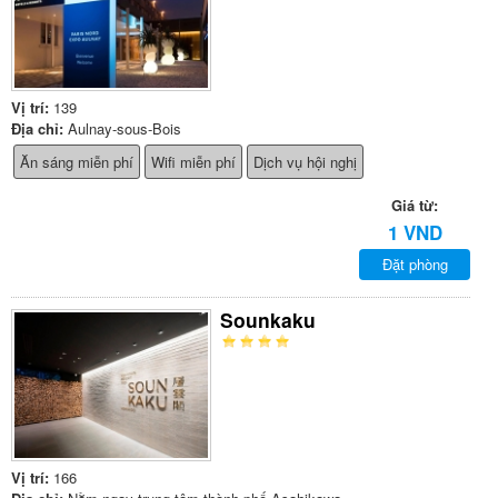
Vị trí:
139
Địa chỉ:
Aulnay-sous-Bois
Ăn sáng miễn phí
Wifi miễn phí
Dịch vụ hội nghị
Giá từ:
1 VND
Đặt phòng
Sounkaku
Vị trí:
166