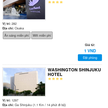
Vị trí:
282
Địa chỉ:
Osaka
Ăn sáng miễn phí
Wifi miễn phí
Giá từ:
1 VND
Đặt phòng
WASHINGTON SHINJUKU
HOTEL
Vị trí:
1297
Địa chỉ:
Ga Shinjuku (1.1 Km / 14 phút đi bộ)