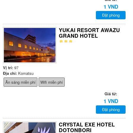
1 VND
Đặt phòng
YUKAI RESORT AWAZU
GRAND HOTEL
Vị trí:
97
Địa chỉ:
Komatsu
Ăn sáng miễn phí
Wifi miễn phí
Giá từ:
1 VND
Đặt phòng
CRYSTAL EXE HOTEL
DOTONBORI