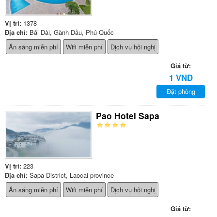
Vị trí:
1378
Địa chỉ:
Bãi Dài, Gành Dầu, Phú Quốc
Ăn sáng miễn phí
Wifi miễn phí
Dịch vụ hội nghị
Giá từ:
1 VND
Đặt phòng
Pao Hotel Sapa
Vị trí:
223
Địa chỉ:
Sapa District, Laocai province
Ăn sáng miễn phí
Wifi miễn phí
Dịch vụ hội nghị
Giá từ: