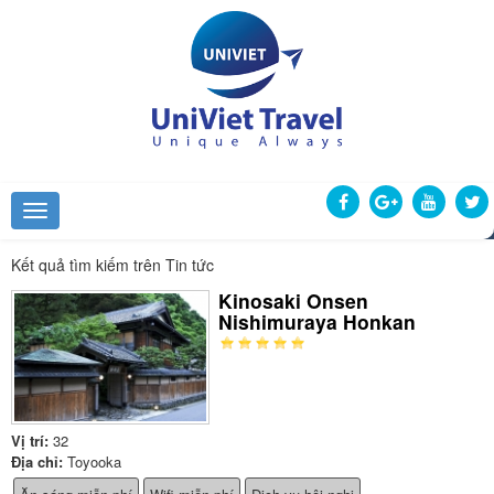
Kết quả tìm kiếm trên Tin tức
Kinosaki Onsen
Nishimuraya Honkan
Vị trí:
32
Địa chỉ:
Toyooka