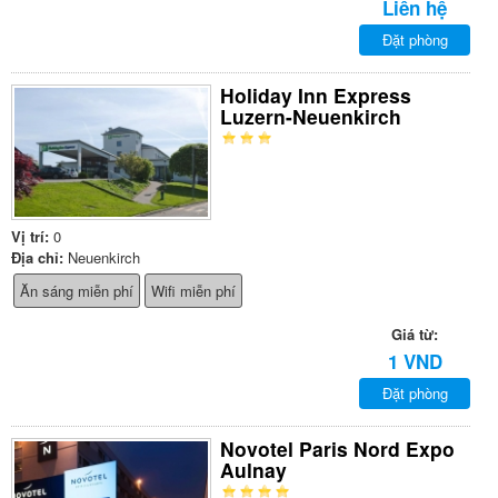
Liên hệ
Đặt phòng
Holiday Inn Express
Luzern-Neuenkirch
Vị trí:
0
Địa chỉ:
Neuenkirch
Ăn sáng miễn phí
Wifi miễn phí
Giá từ:
1 VND
Đặt phòng
Novotel Paris Nord Expo
Aulnay