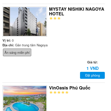
MYSTAY NISHIKI NAGOYA
HOTEL
Vị trí:
0
Địa chỉ:
Gần trung tâm Nagoya
Ăn sáng miễn phí
Giá từ:
1 VND
Đặt phòng
VinOasis Phú Quốc