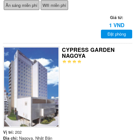
Ăn sáng miễn phí
Wifi miễn phí
Giá từ:
1 VND
Đặt phòng
CYPRESS GARDEN
NAGOYA
Vị trí:
202
Địa chỉ:
Nagoya, Nhật Bản