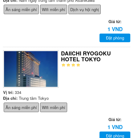
Địa chỉ:
Nằm ngay trung tâm thành phố Asahikawa
Ăn sáng miễn phí
Wifi miễn phí
Dịch vụ hội nghị
Giá từ:
1 VND
Đặt phòng
DAIICHI RYOGOKU
HOTEL TOKYO
Vị trí:
334
Địa chỉ:
Trung tâm Tokyo
Ăn sáng miễn phí
Wifi miễn phí
Giá từ:
1 VND
Đặt phòng