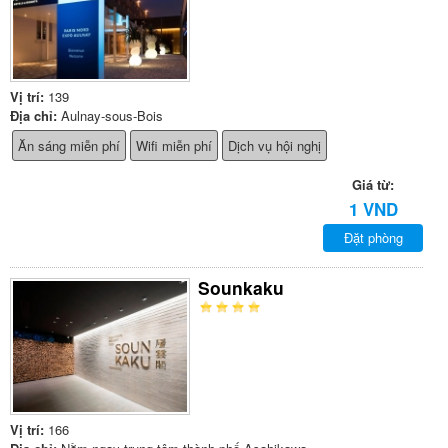
Vị trí:
139
Địa chỉ:
Aulnay-sous-Bois
Ăn sáng miễn phí
Wifi miễn phí
Dịch vụ hội nghị
Giá từ:
1 VND
Đặt phòng
Sounkaku
Vị trí:
166