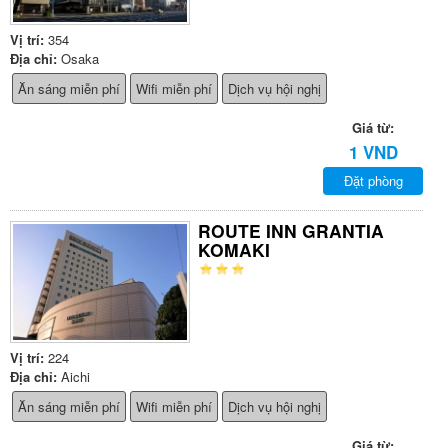
Vị trí:
354
Địa chỉ:
Osaka
Ăn sáng miễn phí
Wifi miễn phí
Dịch vụ hội nghị
Giá từ:
1 VND
Đặt phòng
ROUTE INN GRANTIA
KOMAKI
Vị trí:
224
Địa chỉ:
Aichi
Ăn sáng miễn phí
Wifi miễn phí
Dịch vụ hội nghị
Giá từ: