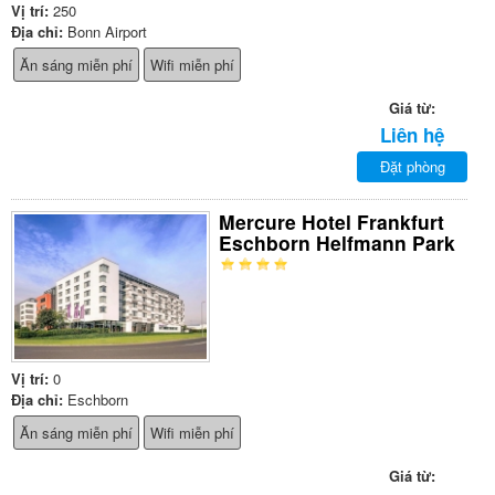
Vị trí:
250
Địa chỉ:
Bonn Airport
Ăn sáng miễn phí
Wifi miễn phí
Giá từ:
Liên hệ
Đặt phòng
Mercure Hotel Frankfurt
Eschborn Helfmann Park
Vị trí:
0
Địa chỉ:
Eschborn
Ăn sáng miễn phí
Wifi miễn phí
Giá từ: