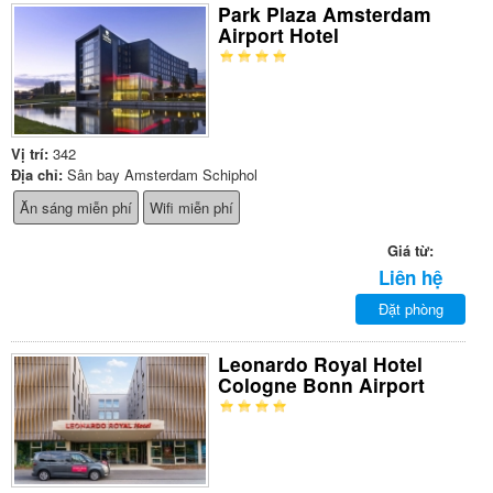
Park Plaza Amsterdam
Airport Hotel
Vị trí:
342
Địa chỉ:
Sân bay Amsterdam Schiphol
Ăn sáng miễn phí
Wifi miễn phí
Giá từ:
Liên hệ
Đặt phòng
Leonardo Royal Hotel
Cologne Bonn Airport