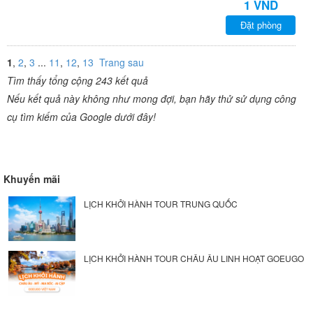
1 VND
Đặt phòng
1
,
2
,
3
...
11
,
12
,
13
Trang sau
Tìm thấy tổng cộng 243 kết quả
Nếu kết quả này không như mong đợi, bạn hãy thử sử dụng công
cụ tìm kiếm của Google dưới đây!
Khuyến mãi
LỊCH KHỞI HÀNH TOUR TRUNG QUỐC
LỊCH KHỞI HÀNH TOUR CHÂU ÂU LINH HOẠT GOEUGO