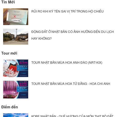
Tin Mới
RỦI RO KHI KÝ TÊN SAI VỊ TRÍ TRONG HỘ CHIẾU
ĐỘNG ĐẤT Ở NHẬT BẢN CÓ ẢNH HƯỞNG ĐẾN DU LỊCH
HAY KHÔNG?
Tour mới
TOUR NHẬT BẢN MÙA HOA ANH ĐÀO (NRT-KIX)
TOUR NHẬT BẢN MÙA HOA TỬ ĐẰNG - HOA CHI ANH
Điểm đến
KOBE NHẬT BẢN - QUÊ HƯƠNG CỦA MÓN THỊT BÒ ĐẮT