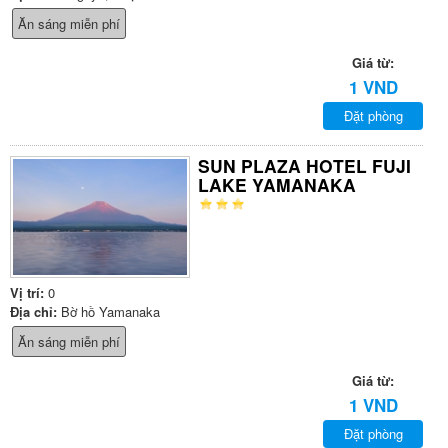
Ăn sáng miễn phí
Giá từ:
1 VND
Đặt phòng
SUN PLAZA HOTEL FUJI
LAKE YAMANAKA
Vị trí:
0
Địa chỉ:
Bờ hồ Yamanaka
Ăn sáng miễn phí
Giá từ:
1 VND
Đặt phòng