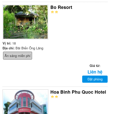
Bo Resort
Vị trí:
18
Địa chỉ:
Bãi Biển Ông Lãng
Ăn sáng miễn phí
Giá từ:
Liên hệ
Đặt phòng
Hoa Binh Phu Quoc Hotel