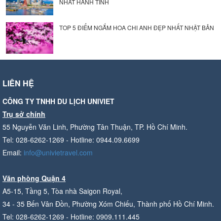
NHẤT HÀNH TINH
TOP 5 ĐIỂM NGẮM HOA CHI ANH ĐẸP NHẤT NHẬT BẢN
LIÊN HỆ
CÔNG TY TNHH DU LỊCH UNIVIET
Trụ sở chính
55 Nguyễn Văn Linh, Phường Tân Thuận, TP. Hồ Chí Minh.
Tel: 028-6262-1269 - Hotline: 0944.09.6699
Email:
info@univietravel.com
Văn phòng Quận 4
A5-15, Tầng 5, Tòa nhà Saigon Royal,
34 - 35 Bến Vân Đồn, Phường Xóm Chiếu, Thành phố Hồ Chí Minh.
Tel: 028-6262-1269 - Hotline: 0909.111.445