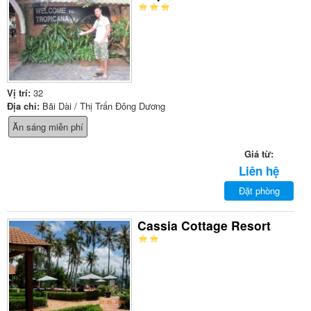
Vị trí:
32
Địa chỉ:
Bãi Dài / Thị Trấn Đông Dương
Ăn sáng miễn phí
Giá từ:
Liên hệ
Đặt phòng
Cassia Cottage Resort