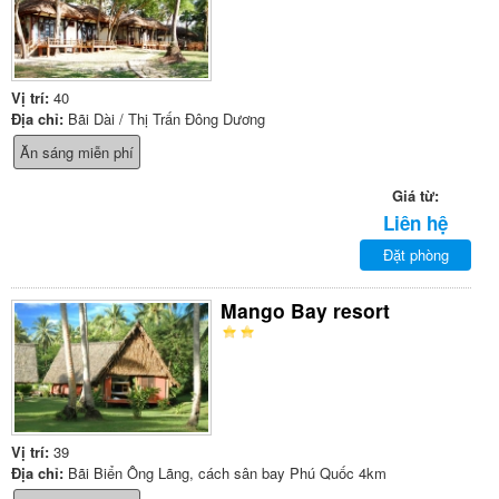
Vị trí:
40
Địa chỉ:
Bãi Dài / Thị Trấn Đông Dương
Ăn sáng miễn phí
Giá từ:
Liên hệ
Đặt phòng
Mango Bay resort
Vị trí:
39
Địa chỉ:
Bãi Biển Ông Lãng, cách sân bay Phú Quốc 4km