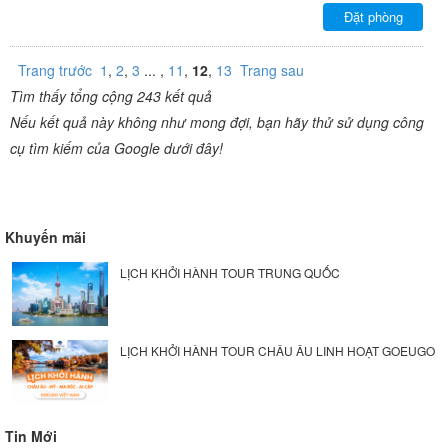
Đặt phòng
Trang trước
1
,
2
,
3
... ,
11
,
12
,
13
Trang sau
Tìm thấy tổng cộng 243 kết quả
Nếu kết quả này không như mong đợi, bạn hãy thử sử dụng công
cụ tìm kiếm của Google dưới đây!
Khuyến mãi
LỊCH KHỞI HÀNH TOUR TRUNG QUỐC
LỊCH KHỞI HÀNH TOUR CHÂU ÂU LINH HOẠT GOEUGO
Tin Mới