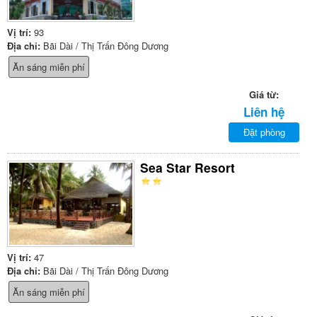
Vị trí:
93
Địa chỉ:
Bãi Dài / Thị Trấn Đông Dương
Ăn sáng miễn phí
Giá từ:
Liên hệ
Đặt phòng
Sea Star Resort
Vị trí:
47
Địa chỉ:
Bãi Dài / Thị Trấn Đông Dương
Ăn sáng miễn phí