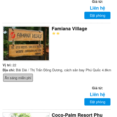
Giá từ:
Liên hệ
Đặt phòng
Famiana Village
Vị trí:
22
Địa chỉ:
Bãi Dài / Thị Trấn Đông Dương, cách sân bay Phú Quốc 4.8km
Ăn sáng miễn phí
Giá từ:
Liên hệ
Đặt phòng
Coco-Palm Resort Phu