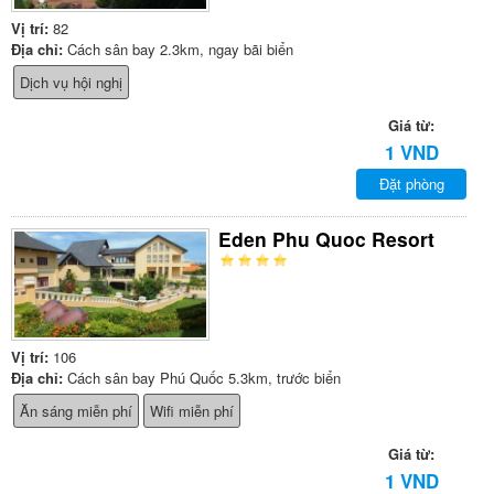
Vị trí:
82
Địa chỉ:
Cách sân bay 2.3km, ngay bãi biển
Dịch vụ hội nghị
Giá từ:
1 VND
Đặt phòng
Eden Phu Quoc Resort
Vị trí:
106
Địa chỉ:
Cách sân bay Phú Quốc 5.3km, trước biển
Ăn sáng miễn phí
Wifi miễn phí
Giá từ:
1 VND