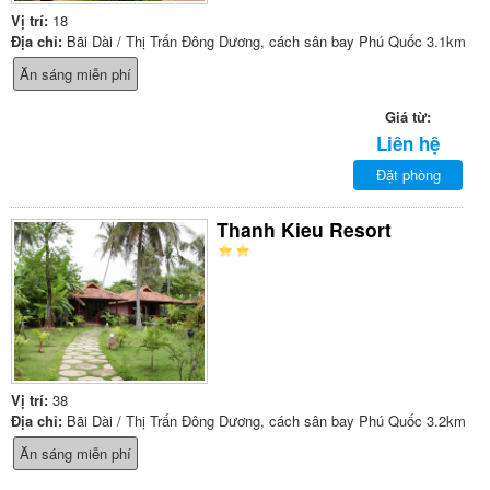
Vị trí:
18
Địa chỉ:
Bãi Dài / Thị Trấn Đông Dương, cách sân bay Phú Quốc 3.1km
Ăn sáng miễn phí
Giá từ:
Liên hệ
Đặt phòng
Thanh Kieu Resort
Vị trí:
38
Địa chỉ:
Bãi Dài / Thị Trấn Đông Dương, cách sân bay Phú Quốc 3.2km
Ăn sáng miễn phí