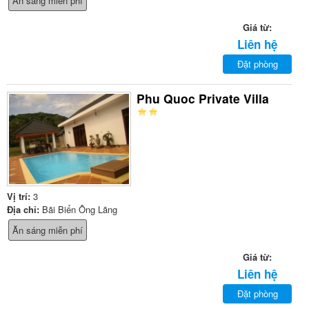
Ăn sáng miễn phí
Giá từ:
Liên hệ
Đặt phòng
Phu Quoc Private Villa
Vị trí:
3
Địa chỉ:
Bãi Biển Ông Lãng
Ăn sáng miễn phí
Giá từ:
Liên hệ
Đặt phòng