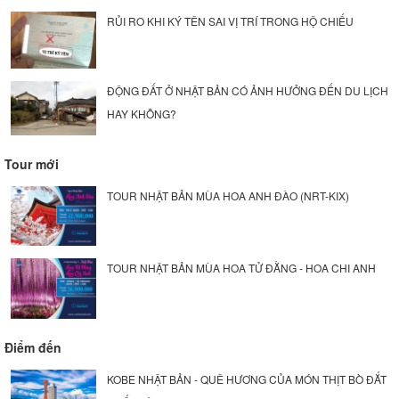
RỦI RO KHI KÝ TÊN SAI VỊ TRÍ TRONG HỘ CHIẾU
ĐỘNG ĐẤT Ở NHẬT BẢN CÓ ẢNH HƯỞNG ĐẾN DU LỊCH
HAY KHÔNG?
Tour mới
TOUR NHẬT BẢN MÙA HOA ANH ĐÀO (NRT-KIX)
TOUR NHẬT BẢN MÙA HOA TỬ ĐẰNG - HOA CHI ANH
Điểm đến
KOBE NHẬT BẢN - QUÊ HƯƠNG CỦA MÓN THỊT BÒ ĐẮT