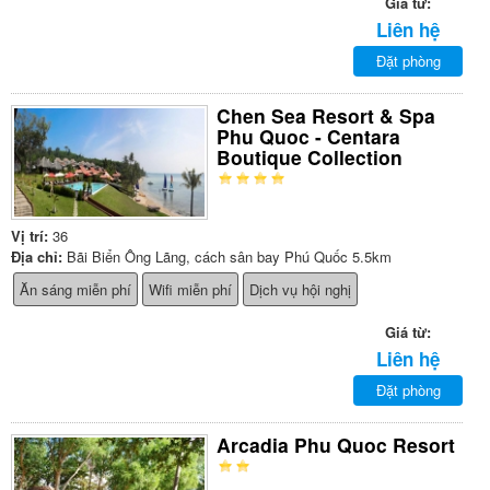
Giá từ:
Liên hệ
Đặt phòng
Chen Sea Resort & Spa
Phu Quoc - Centara
Boutique Collection
Vị trí:
36
Địa chỉ:
Bãi Biển Ông Lãng, cách sân bay Phú Quốc 5.5km
Ăn sáng miễn phí
Wifi miễn phí
Dịch vụ hội nghị
Giá từ:
Liên hệ
Đặt phòng
Arcadia Phu Quoc Resort