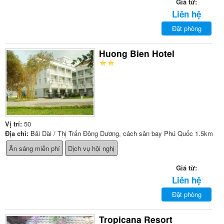
Giá từ:
Liên hệ
Đặt phòng
Huong Bien Hotel
Vị trí:
50
Địa chỉ:
Bãi Dài / Thị Trấn Đông Dương, cách sân bay Phú Quốc 1.5km
Ăn sáng miễn phí
Dịch vụ hội nghị
Giá từ:
Liên hệ
Đặt phòng
Tropicana Resort