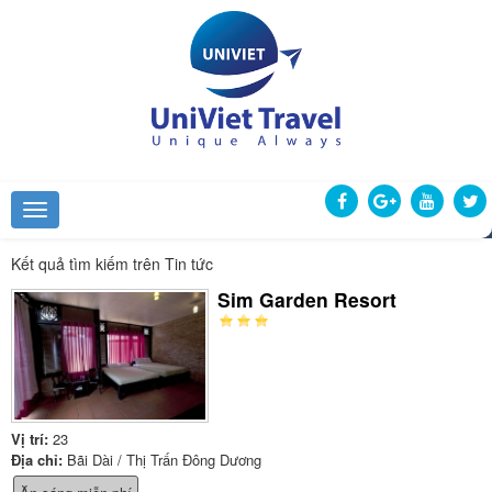
Kết quả tìm kiếm trên Tin tức
Sim Garden Resort
Vị trí:
23
Địa chỉ:
Bãi Dài / Thị Trấn Đông Dương