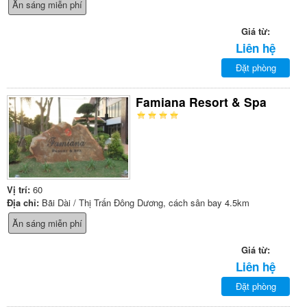
Ăn sáng miễn phí
Giá từ:
Liên hệ
Đặt phòng
Famiana Resort & Spa
Vị trí:
60
Địa chỉ:
Bãi Dài / Thị Trấn Đông Dương, cách sân bay 4.5km
Ăn sáng miễn phí
Giá từ:
Liên hệ
Đặt phòng