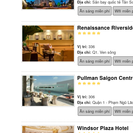
Địa chỉ:
Sân bay quốc tế Tân S
Ăn sáng miễn phí
Wifi miễn 
Renaissance Riversid
Vị trí:
336
Địa chỉ:
Q1. Ven sông
Ăn sáng miễn phí
Wifi miễn 
Pullman Saigon Centr
Vị trí:
306
Địa chỉ:
Quận 1 - Phạm Ngũ Lão
Ăn sáng miễn phí
Wifi miễn 
Windsor Plaza Hotel