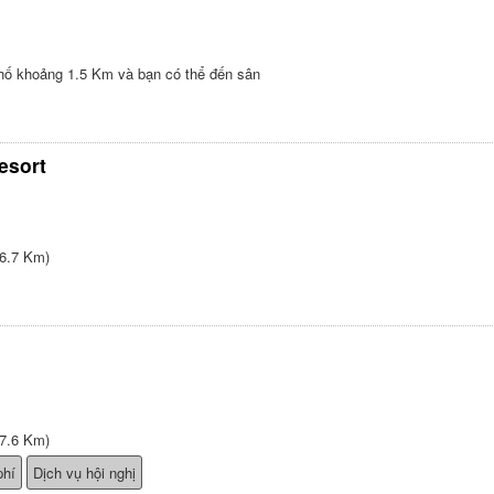
hố khoảng 1.5 Km và bạn có thể đến sân
esort
6.7 Km)
7.6 Km)
phí
Dịch vụ hội nghị