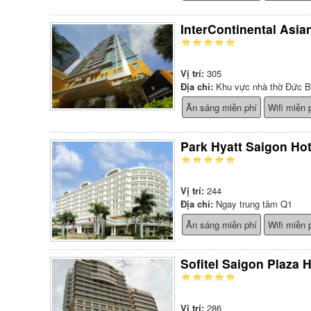
InterContinental Asia
Vị trí:
305
Địa chỉ:
Khu vực nhà thờ Đức B
Ăn sáng miễn phí
Wifi miễn 
Park Hyatt Saigon Hot
Vị trí:
244
Địa chỉ:
Ngay trung tâm Q1
Ăn sáng miễn phí
Wifi miễn 
Sofitel Saigon Plaza H
Vị trí:
286