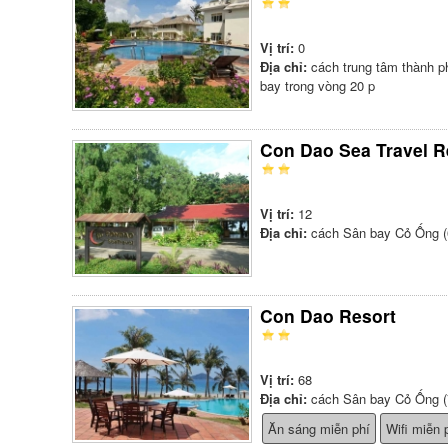
Vị trí:
0
Địa chỉ:
cách trung tâm thành p
bay trong vòng 20 p
Con Dao Sea Travel R
Vị trí:
12
Địa chỉ:
cách Sân bay Cỏ Ống (
Con Dao Resort
Vị trí:
68
Địa chỉ:
cách Sân bay Cỏ Ống (
Ăn sáng miễn phí
Wifi miễn 