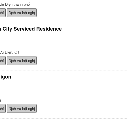
ưu Điện thành phố
phí
Dịch vụ hội nghị
 City Serviced Residence
ưu Điện, Q1
phí
Dịch vụ hội nghị
aigon
g
phí
Dịch vụ hội nghị