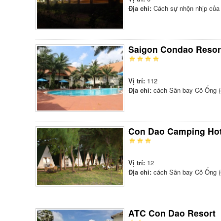
Địa chỉ:
Cách sự nhộn nhịp của
Saigon Condao Resor
Vị trí:
112
Địa chỉ:
cách Sân bay Cỏ Ống (
Con Dao Camping Hot
Vị trí:
12
Địa chỉ:
cách Sân bay Cỏ Ống (
ATC Con Dao Resort