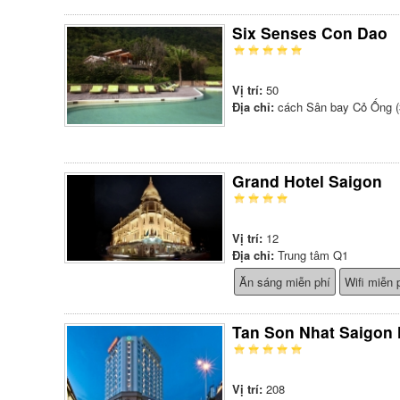
Six Senses Con Dao
Vị trí:
50
Địa chỉ:
cách Sân bay Cỏ Ống (
Grand Hotel Saigon
Vị trí:
12
Địa chỉ:
Trung tâm Q1
Ăn sáng miễn phí
Wifi miễn 
Tan Son Nhat Saigon 
Vị trí:
208