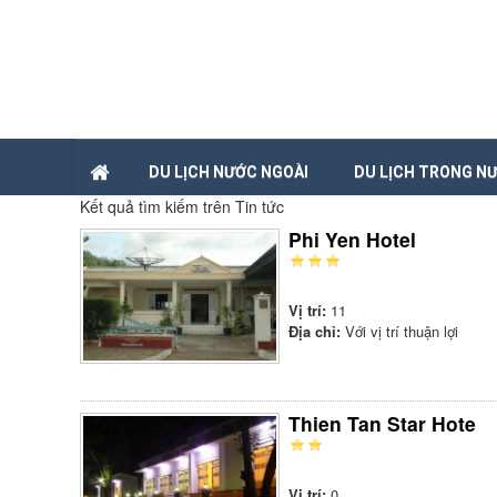
DU LỊCH NƯỚC NGOÀI
DU LỊCH TRONG N
Kết quả tìm kiếm trên Tin tức
Phi Yen Hotel
Vị trí:
11
Địa chỉ:
Với vị trí thuận lợi
Thien Tan Star Hote
Vị trí:
0