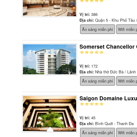
Vị trí:
386
Địa chỉ:
Quận 5 - Khu Phố Tầu 
Ăn sáng miễn phí
Wifi miễn 
Somerset Chancellor 
Vị trí:
172
Địa chỉ:
Nhà thờ Đức Bà / Lãnh
Ăn sáng miễn phí
Wifi miễn 
Saigon Domaine Luxu
Vị trí:
45
Địa chỉ:
Bình Quới - Thanh Đa
Ăn sáng miễn phí
Wifi miễn 