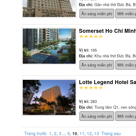
Địa chỉ:
Gần nhà thờ Đức Bà, B
Ăn sáng miễn phí
Wifi miễn 
Somerset Ho Chi Minh
Vị trí:
165
Địa chỉ:
Khu nhà thờ Đức Bà, B
Ăn sáng miễn phí
Wifi miễn 
Lotte Legend Hotel S
Vị trí:
283
Địa chỉ:
Trung tâm Q1, ven sôn
Ăn sáng miễn phí
Wifi miễn 
Trang trước
1
,
2
,
3
...
9
,
10
,
11
,
12
,
13
Trang sau