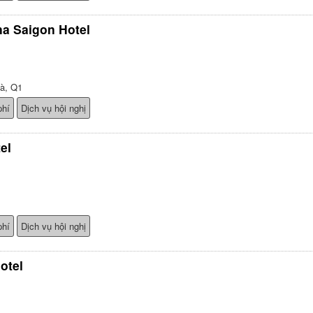
na Saigon Hotel
à, Q1
phí
Dịch vụ hội nghị
el
phí
Dịch vụ hội nghị
otel