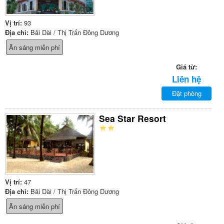
Vị trí:
93
Địa chỉ:
Bãi Dài / Thị Trấn Đông Dương
Ăn sáng miễn phí
Giá từ:
Liên hệ
Đặt phòng
Sea Star Resort
Vị trí:
47
Địa chỉ:
Bãi Dài / Thị Trấn Đông Dương
Ăn sáng miễn phí