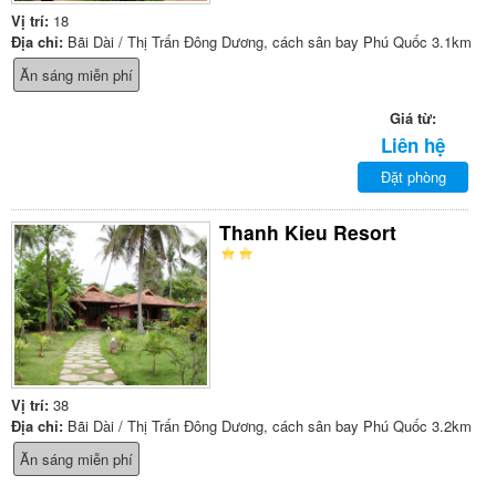
Vị trí:
18
Địa chỉ:
Bãi Dài / Thị Trấn Đông Dương, cách sân bay Phú Quốc 3.1km
Ăn sáng miễn phí
Giá từ:
Liên hệ
Đặt phòng
Thanh Kieu Resort
Vị trí:
38
Địa chỉ:
Bãi Dài / Thị Trấn Đông Dương, cách sân bay Phú Quốc 3.2km
Ăn sáng miễn phí