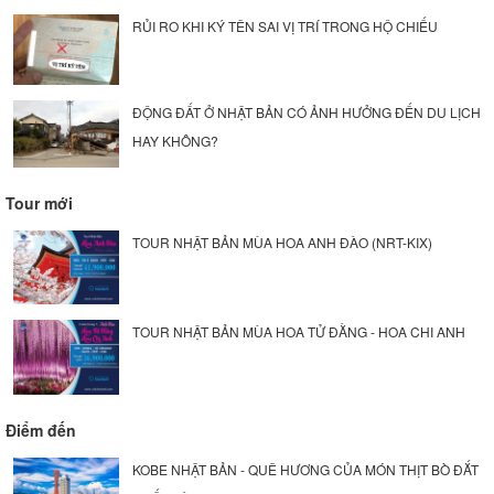
RỦI RO KHI KÝ TÊN SAI VỊ TRÍ TRONG HỘ CHIẾU
ĐỘNG ĐẤT Ở NHẬT BẢN CÓ ẢNH HƯỞNG ĐẾN DU LỊCH
HAY KHÔNG?
Tour mới
TOUR NHẬT BẢN MÙA HOA ANH ĐÀO (NRT-KIX)
TOUR NHẬT BẢN MÙA HOA TỬ ĐẰNG - HOA CHI ANH
Điểm đến
KOBE NHẬT BẢN - QUÊ HƯƠNG CỦA MÓN THỊT BÒ ĐẮT