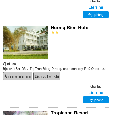
Giá từ:
Liên hệ
Đặt phòng
Huong Bien Hotel
Vị trí:
50
Địa chỉ:
Bãi Dài / Thị Trấn Đông Dương, cách sân bay Phú Quốc 1.5km
Ăn sáng miễn phí
Dịch vụ hội nghị
Giá từ:
Liên hệ
Đặt phòng
Tropicana Resort