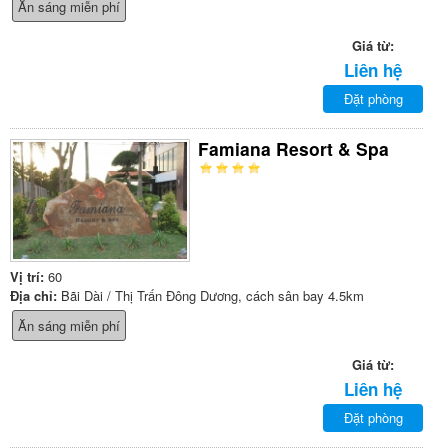
Ăn sáng miễn phí
Giá từ:
Liên hệ
Đặt phòng
Famiana Resort & Spa
Vị trí:
60
Địa chỉ:
Bãi Dài / Thị Trấn Đông Dương, cách sân bay 4.5km
Ăn sáng miễn phí
Giá từ:
Liên hệ
Đặt phòng