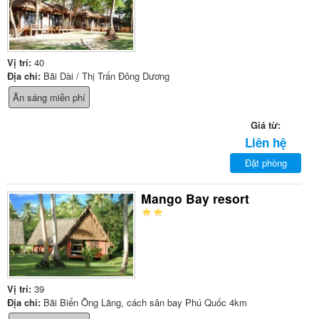
Vị trí:
40
Địa chỉ:
Bãi Dài / Thị Trấn Đông Dương
Ăn sáng miễn phí
Giá từ:
Liên hệ
Đặt phòng
Mango Bay resort
Vị trí:
39
Địa chỉ:
Bãi Biển Ông Lãng, cách sân bay Phú Quốc 4km