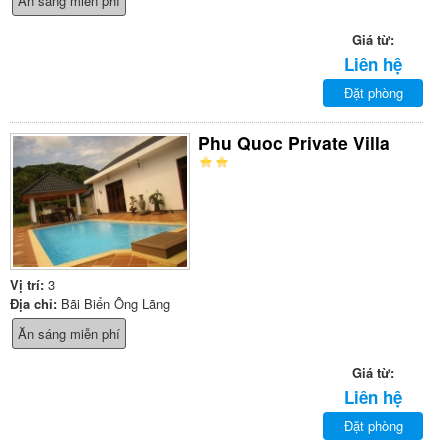
Ăn sáng miễn phí
Giá từ:
Liên hệ
Đặt phòng
Phu Quoc Private Villa
Vị trí:
3
Địa chỉ:
Bãi Biển Ông Lãng
Ăn sáng miễn phí
Giá từ:
Liên hệ
Đặt phòng