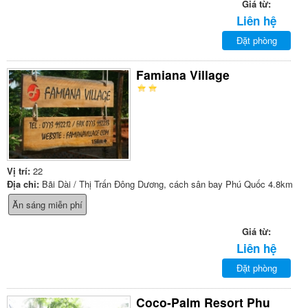
Giá từ:
Liên hệ
Đặt phòng
Famiana Village
Vị trí:
22
Địa chỉ:
Bãi Dài / Thị Trấn Đông Dương, cách sân bay Phú Quốc 4.8km
Ăn sáng miễn phí
Giá từ:
Liên hệ
Đặt phòng
Coco-Palm Resort Phu