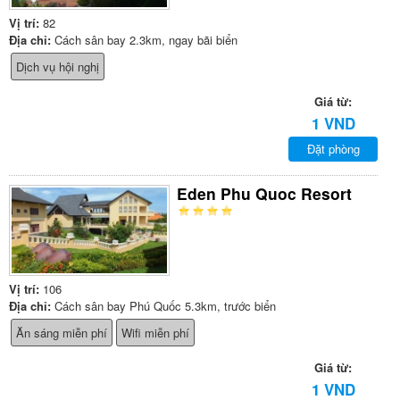
Vị trí:
82
Địa chỉ:
Cách sân bay 2.3km, ngay bãi biển
Dịch vụ hội nghị
Giá từ:
1 VND
Đặt phòng
Eden Phu Quoc Resort
Vị trí:
106
Địa chỉ:
Cách sân bay Phú Quốc 5.3km, trước biển
Ăn sáng miễn phí
Wifi miễn phí
Giá từ:
1 VND