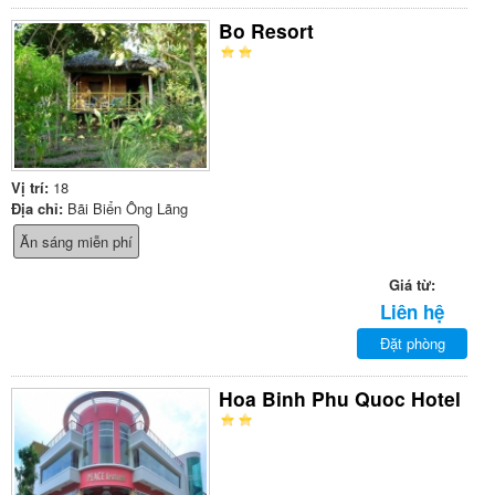
Bo Resort
Vị trí:
18
Địa chỉ:
Bãi Biển Ông Lãng
Ăn sáng miễn phí
Giá từ:
Liên hệ
Đặt phòng
Hoa Binh Phu Quoc Hotel