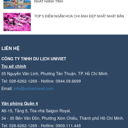
NHẤT HÀNH TINH
TOP 5 ĐIỂM NGẮM HOA CHI ANH ĐẸP NHẤT NHẬT BẢN
LIÊN HỆ
CÔNG TY TNHH DU LỊCH UNIVIET
Trụ sở chính
55 Nguyễn Văn Linh, Phường Tân Thuận, TP. Hồ Chí Minh.
Tel: 028-6262-1269 - Hotline: 0944.09.6699
Email:
info@univietravel.com
Văn phòng Quận 4
A5-15, Tầng 5, Tòa nhà Saigon Royal,
34 - 35 Bến Vân Đồn, Phường Xóm Chiếu, Thành phố Hồ Chí Minh.
Tel: 028-6262-1269 - Hotline: 0909.111.445