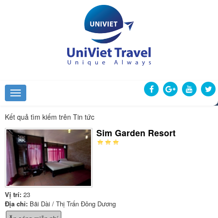
Kết quả tìm kiếm trên Tin tức
Sim Garden Resort
Vị trí:
23
Địa chỉ:
Bãi Dài / Thị Trấn Đông Dương