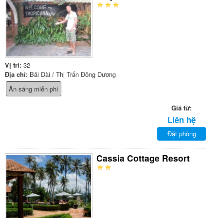
Vị trí:
32
Địa chỉ:
Bãi Dài / Thị Trấn Đông Dương
Ăn sáng miễn phí
Giá từ:
Liên hệ
Đặt phòng
Cassia Cottage Resort