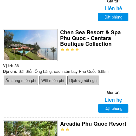
Giá từ:
Liên hệ
Đặt phòng
Chen Sea Resort & Spa
Phu Quoc - Centara
Boutique Collection
Vị trí:
36
Địa chỉ:
Bãi Biển Ông Lãng, cách sân bay Phú Quốc 5.5km
Ăn sáng miễn phí
Wifi miễn phí
Dịch vụ hội nghị
Giá từ:
Liên hệ
Đặt phòng
Arcadia Phu Quoc Resort