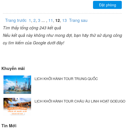
Đặt phòng
Trang trước
1
,
2
,
3
... ,
11
,
12
,
13
Trang sau
Tìm thấy tổng cộng 243 kết quả
Nếu kết quả này không như mong đợi, bạn hãy thử sử dụng công
cụ tìm kiếm của Google dưới đây!
Khuyến mãi
LỊCH KHỞI HÀNH TOUR TRUNG QUỐC
LỊCH KHỞI HÀNH TOUR CHÂU ÂU LINH HOẠT GOEUGO
Tin Mới