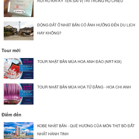
RỦI RO KHI KÝ TÊN SAI VỊ TRÍ TRONG HỘ CHIẾU
ĐỘNG ĐẤT Ở NHẬT BẢN CÓ ẢNH HƯỞNG ĐẾN DU LỊCH
HAY KHÔNG?
Tour mới
TOUR NHẬT BẢN MÙA HOA ANH ĐÀO (NRT-KIX)
TOUR NHẬT BẢN MÙA HOA TỬ ĐẰNG - HOA CHI ANH
Điểm đến
KOBE NHẬT BẢN - QUÊ HƯƠNG CỦA MÓN THỊT BÒ ĐẮT
NHẤT HÀNH TINH