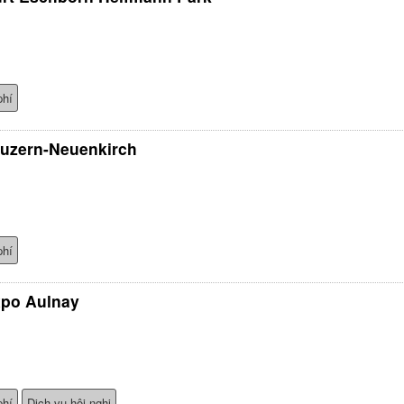
phí
Luzern-Neuenkirch
phí
xpo Aulnay
phí
Dịch vụ hội nghị