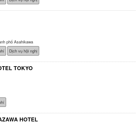
ành phố Asahikawa
phí
Dịch vụ hội nghị
OTEL TOKYO
phí
AZAWA HOTEL