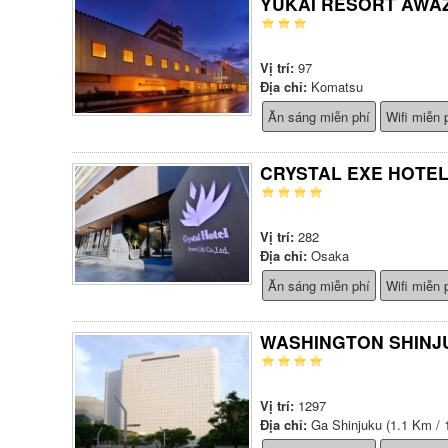
YUKAI RESORT AWA
Vị trí:
97
Địa chỉ:
Komatsu
Ăn sáng miễn phí
Wifi miễn 
CRYSTAL EXE HOTE
Vị trí:
282
Địa chỉ:
Osaka
Ăn sáng miễn phí
Wifi miễn 
WASHINGTON SHINJ
Vị trí:
1297
Địa chỉ:
Ga Shinjuku (1.1 Km / 1