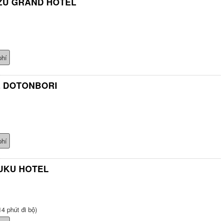
ZU GRAND HOTEL
phí
L DOTONBORI
phí
UKU HOTEL
4 phút đi bộ)