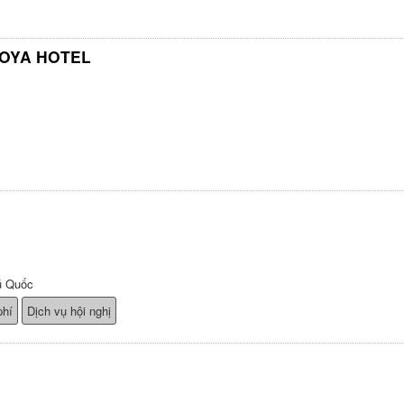
GOYA HOTEL
ú Quốc
phí
Dịch vụ hội nghị