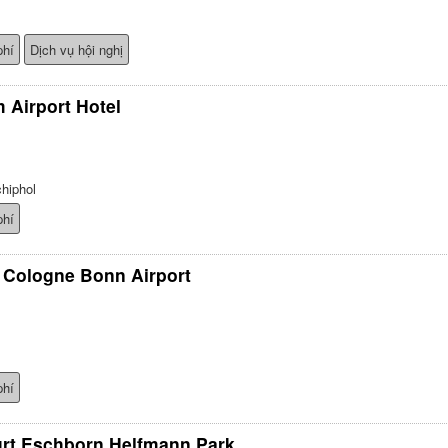
phí
Dịch vụ hội nghị
 Airport Hotel
hiphol
phí
 Cologne Bonn Airport
phí
urt Eschborn Helfmann Park