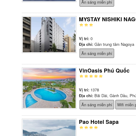
Ăn sáng miễn phí
MYSTAY NISHIKI NA
Vị trí:
0
Địa chỉ:
Gần trung tâm Nagoya
Ăn sáng miễn phí
VinOasis Phú Quốc
Vị trí:
1378
Địa chỉ:
Bãi Dài, Gành Dầu, Ph
Ăn sáng miễn phí
Wifi miễn 
Pao Hotel Sapa