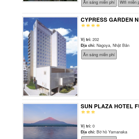
Ăn sáng miễn phí
Wifi miễn 
CYPRESS GARDEN 
Vị trí:
202
Địa chỉ:
Nagoya, Nhật Bản
Ăn sáng miễn phí
SUN PLAZA HOTEL F
Vị trí:
0
Địa chỉ:
Bờ hồ Yamanaka