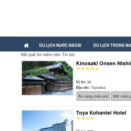
DU LỊCH NƯỚC NGOÀI
DU LỊCH TRONG N
Kết quả tìm kiếm trên Tin tức
Kinosaki Onsen Nish
Vị trí:
32
Địa chỉ:
Toyooka
Ăn sáng miễn phí
Wifi miễn 
Toya Kohantei Hotel