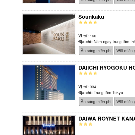
Sounkaku
Vị trí:
166
Địa chỉ:
Nằm ngay trung tâm th
Ăn sáng miễn phí
Wifi miễn 
DAIICHI RYOGOKU H
Vị trí:
334
Địa chỉ:
Trung tâm Tokyo
Ăn sáng miễn phí
Wifi miễn 
DAIWA ROYNET KAN