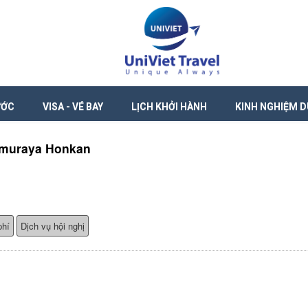
ƯỚC
VISA - VÉ BAY
LỊCH KHỞI HÀNH
KINH NGHIỆM D
imuraya Honkan
phí
Dịch vụ hội nghị