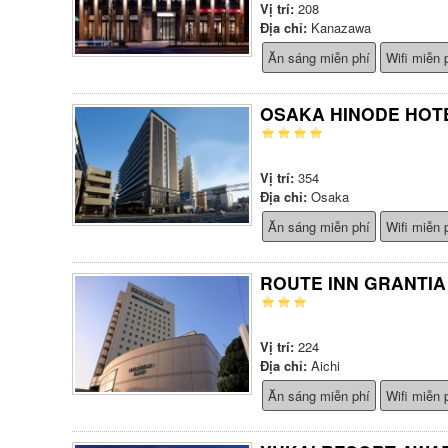
Vị trí:
208
Địa chỉ:
Kanazawa
Ăn sáng miễn phí
Wifi miễn 
OSAKA HINODE HOT
Vị trí:
354
Địa chỉ:
Osaka
Ăn sáng miễn phí
Wifi miễn 
ROUTE INN GRANTIA
Vị trí:
224
Địa chỉ:
Aichi
Ăn sáng miễn phí
Wifi miễn 