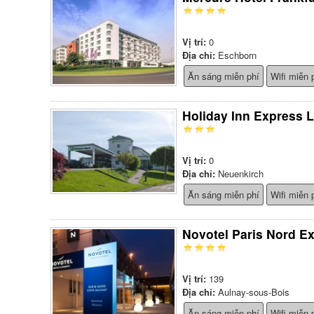
Vị trí:
0
Địa chỉ:
Eschborn
Ăn sáng miễn phí
Wifi miễn 
Holiday Inn Express 
Vị trí:
0
Địa chỉ:
Neuenkirch
Ăn sáng miễn phí
Wifi miễn 
Novotel Paris Nord E
Vị trí:
139
Địa chỉ:
Aulnay-sous-Bois
Ăn sáng miễn phí
Wifi miễn 