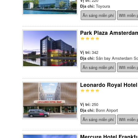
Vị trí:
220
Địa chỉ:
Toyoura
Ăn sáng miễn phí
Wifi miễn 
Park Plaza Amsterdam
Vị trí:
342
Địa chỉ:
Sân bay Amsterdam Sc
Ăn sáng miễn phí
Wifi miễn 
Leonardo Royal Hotel
Vị trí:
250
Địa chỉ:
Bonn Airport
Ăn sáng miễn phí
Wifi miễn 
Mercure Hotel Frankf