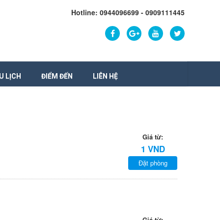
Hotline: 0944096699 - 0909111445
U LỊCH
ĐIỂM ĐẾN
LIÊN HỆ
Giá từ:
1 VND
Đặt phòng
Giá từ: