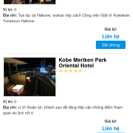
Vị trí:
0
Địa chỉ:
Tọa lạc tại Hakone, ryokan này cách Công viên Giải trí Kowakien
Yunessun Hakone
Giá từ:
Liên hệ
Đặt phòng
Kobe Meriken Park
Oriental Hotel
Vị trí:
0
Địa chỉ:
vị trí thuận lợi, khách sạn dễ dàng tiếp cận những điểm tham
quan du lịch nổi ti
Giá từ:
Liên hệ