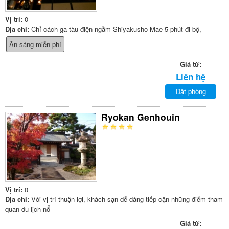
Vị trí:
0
Địa chỉ:
Chỉ cách ga tàu điện ngầm Shiyakusho-Mae 5 phút đi bộ,
Ăn sáng miễn phí
Giá từ:
Liên hệ
Đặt phòng
Ryokan Genhouin
Vị trí:
0
Địa chỉ:
Với vị trí thuận lợi, khách sạn dễ dàng tiếp cận những điểm tham
quan du lịch nổ
Giá từ: