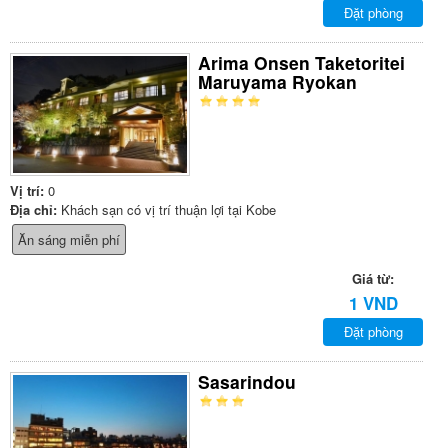
Đặt phòng
Arima Onsen Taketoritei
Maruyama Ryokan
Vị trí:
0
Địa chỉ:
Khách sạn có vị trí thuận lợi tại Kobe
Ăn sáng miễn phí
Giá từ:
1 VND
Đặt phòng
Sasarindou