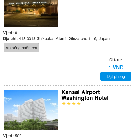
Vị trí:
0
Địa chỉ:
413-0013 Shizuoka, Atami, Ginza-cho 1-16, Japan
Ăn sáng miễn phí
Giá từ:
1 VND
Đặt phòng
Kansai Airport
Washington Hotel
Vị trí:
502