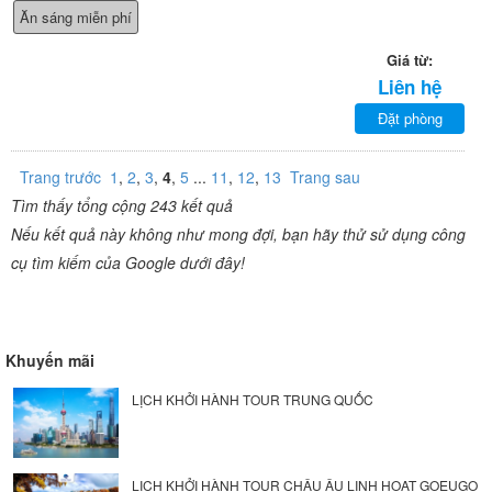
Ăn sáng miễn phí
Giá từ:
Liên hệ
Đặt phòng
Trang trước
1
,
2
,
3
,
4
,
5
...
11
,
12
,
13
Trang sau
Tìm thấy tổng cộng 243 kết quả
Nếu kết quả này không như mong đợi, bạn hãy thử sử dụng công
cụ tìm kiếm của Google dưới đây!
Khuyến mãi
LỊCH KHỞI HÀNH TOUR TRUNG QUỐC
LỊCH KHỞI HÀNH TOUR CHÂU ÂU LINH HOẠT GOEUGO