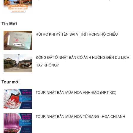
Tin Mới
RỦI RO KHI KÝ TÊN SAI VỊ TRÍ TRONG HỘ CHIẾU
ĐỘNG ĐẤT Ở NHẬT BẢN CÓ ẢNH HƯỞNG ĐẾN DU LỊCH
HAY KHÔNG?
Tour mới
TOUR NHẬT BẢN MÙA HOA ANH ĐÀO (NRT-KIX)
TOUR NHẬT BẢN MÙA HOA TỬ ĐẰNG - HOA CHI ANH