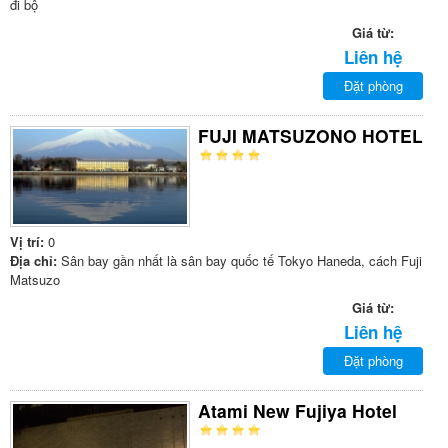
đi bộ
Giá từ:
Liên hệ
Đặt phòng
FUJI MATSUZONO HOTEL
Vị trí:
0
Địa chỉ:
Sân bay gần nhất là sân bay quốc tế Tokyo Haneda, cách Fuji
Matsuzo
Giá từ:
Liên hệ
Đặt phòng
Atami New Fujiya Hotel