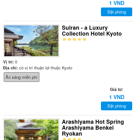
1 VND
Đặt phòng
Suiran - a Luxury
Collection Hotel Kyoto
Vị trí:
0
Địa chỉ:
có vị trí thuận lợi thuộc Kyoto
Ăn sáng miễn phí
Giá từ:
1 VND
Đặt phòng
Arashiyama Hot Spring
Arashiyama Benkei
Ryokan