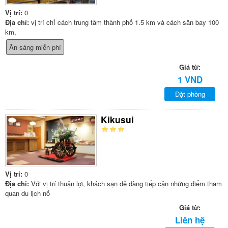
Vị trí:
0
Địa chỉ:
vị trí chỉ cách trung tâm thành phố 1.5 km và cách sân bay 100
km,
Ăn sáng miễn phí
Giá từ:
1 VND
Đặt phòng
Kikusui
Vị trí:
0
Địa chỉ:
Với vị trí thuận lợi, khách sạn dễ dàng tiếp cận những điểm tham
quan du lịch nổ
Giá từ:
Liên hệ