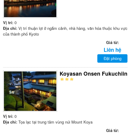
Vị trí:
0
Địa chỉ:
Vị trí thuận lợi ở ngắm cảnh, nhà hàng, văn hóa thuộc khu vực
của thành phố Kyoto
Giá từ:
Liên hệ
Đặt phòng
Koyasan Onsen Fukuchiin
Vị trí:
0
Địa chỉ:
Tọa lạc tại trung tâm vùng núi Mount Koya
Giá từ: