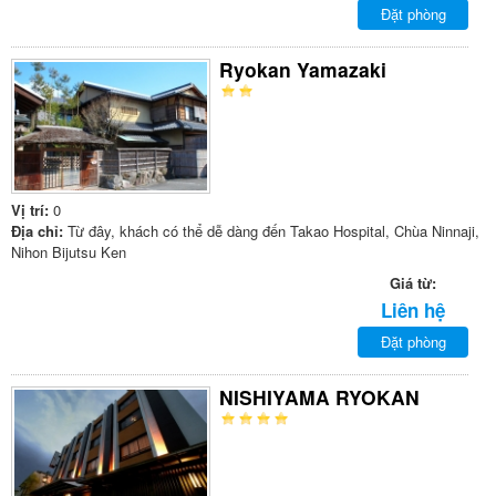
Đặt phòng
Ryokan Yamazaki
Vị trí:
0
Địa chỉ:
Từ đây, khách có thể dễ dàng đến Takao Hospital, Chùa Ninnaji,
Nihon Bijutsu Ken
Giá từ:
Liên hệ
Đặt phòng
NISHIYAMA RYOKAN