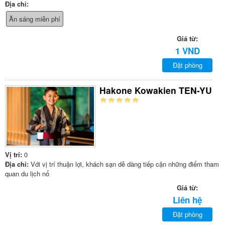
Địa chỉ:
Ăn sáng miễn phí
Giá từ:
1 VND
Đặt phòng
Hakone Kowakien TEN-YU
Vị trí:
0
Địa chỉ:
Với vị trí thuận lợi, khách sạn dễ dàng tiếp cận những điểm tham
quan du lịch nổ
Giá từ:
Liên hệ
Đặt phòng