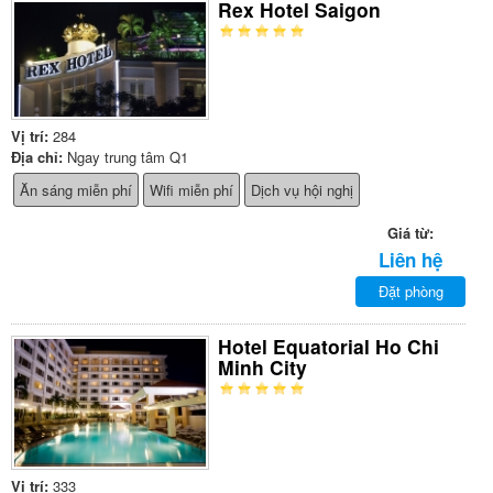
Rex Hotel Saigon
Vị trí:
284
Địa chỉ:
Ngay trung tâm Q1
Ăn sáng miễn phí
Wifi miễn phí
Dịch vụ hội nghị
Giá từ:
Liên hệ
Đặt phòng
Hotel Equatorial Ho Chi
Minh City
Vị trí:
333