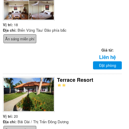
Vị trí:
18
Địa chỉ:
Biển Vũng Tàu/ Đảo phía bắc
Ăn sáng miễn phí
Giá từ:
Liên hệ
Đặt phòng
Terrace Resort
Vị trí:
20
Địa chỉ:
Bãi Dài / Thị Trấn Đông Dương