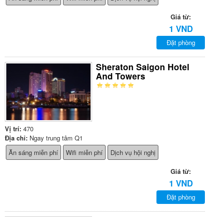
Giá từ:
1 VND
Đặt phòng
Sheraton Saigon Hotel
And Towers
Vị trí:
470
Địa chỉ:
Ngay trung tâm Q1
Ăn sáng miễn phí
Wifi miễn phí
Dịch vụ hội nghị
Giá từ:
1 VND
Đặt phòng