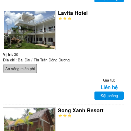
Lavita Hotel
Vị trí:
30
Địa chỉ:
Bãi Dài / Thị Trấn Đông Dương
Ăn sáng miễn phí
Giá từ:
Liên hệ
Đặt phòng
Song Xanh Resort