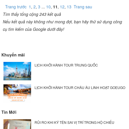
Trang trước
1
,
2
,
3
...
10
,
11
,
12
,
13
Trang sau
Tìm thấy tổng cộng 243 kết quả
Nếu kết quả này không như mong đợi, bạn hãy thử sử dụng công
cụ tìm kiếm của Google dưới đây!
Khuyến mãi
LỊCH KHỞI HÀNH TOUR TRUNG QUỐC
LỊCH KHỞI HÀNH TOUR CHÂU ÂU LINH HOẠT GOEUGO
Tin Mới
RỦI RO KHI KÝ TÊN SAI VỊ TRÍ TRONG HỘ CHIẾU