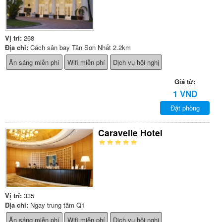
Vị trí:
268
Địa chỉ:
Cách sân bay Tân Sơn Nhất 2.2km
Ăn sáng miễn phí
Wifi miễn phí
Dịch vụ hội nghị
Giá từ:
1 VND
Đặt phòng
Caravelle Hotel
Vị trí:
335
Địa chỉ:
Ngay trung tâm Q1
Ăn sáng miễn phí
Wifi miễn phí
Dịch vụ hội nghị