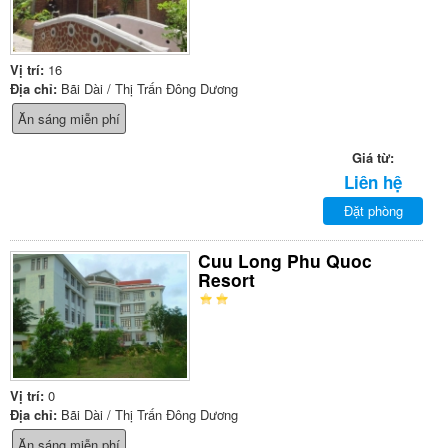
Vị trí:
16
Địa chỉ:
Bãi Dài / Thị Trấn Đông Dương
Ăn sáng miễn phí
Giá từ:
Liên hệ
Đặt phòng
Cuu Long Phu Quoc
Resort
Vị trí:
0
Địa chỉ:
Bãi Dài / Thị Trấn Đông Dương
Ăn sáng miễn phí