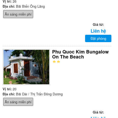
Vị trí:
26
Địa chỉ:
Bãi Biển Ông Lãng
Ăn sáng miễn phí
Giá từ:
Liên hệ
Đặt phòng
Phu Quoc Kim Bungalow
On The Beach
Vị trí:
20
Địa chỉ:
Bãi Dài / Thị Trấn Đông Dương
Ăn sáng miễn phí
Giá từ: