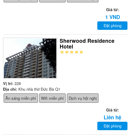
Giá từ:
1 VND
Đặt phòng
Sherwood Residence
Hotel
Vị trí:
228
Địa chỉ:
Khu nhà thờ Đức Bà Q1
Ăn sáng miễn phí
Wifi miễn phí
Dịch vụ hội nghị
Giá từ:
Liên hệ
Đặt phòng