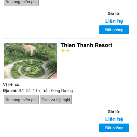
Ăn sáng miễn phí
Giá từ:
Liên hệ
Đặt phòng
Thien Thanh Resort
Vị trí:
44
Địa chỉ:
Bãi Dài / Thị Trấn Đông Dương
Ăn sáng miễn phí
Dịch vụ hội nghị
Giá từ:
Liên hệ
Đặt phòng