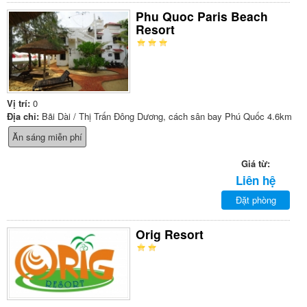
Phu Quoc Paris Beach
Resort
Vị trí:
0
Địa chỉ:
Bãi Dài / Thị Trấn Đông Dương, cách sân bay Phú Quốc 4.6km
Ăn sáng miễn phí
Giá từ:
Liên hệ
Đặt phòng
Orig Resort