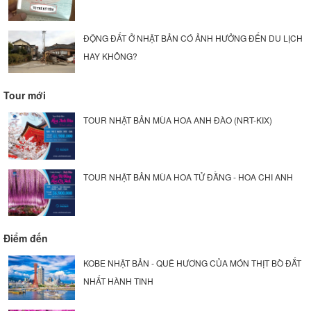
ĐỘNG ĐẤT Ở NHẬT BẢN CÓ ẢNH HƯỞNG ĐẾN DU LỊCH
HAY KHÔNG?
Tour mới
TOUR NHẬT BẢN MÙA HOA ANH ĐÀO (NRT-KIX)
TOUR NHẬT BẢN MÙA HOA TỬ ĐẰNG - HOA CHI ANH
Điểm đến
KOBE NHẬT BẢN - QUÊ HƯƠNG CỦA MÓN THỊT BÒ ĐẮT
NHẤT HÀNH TINH