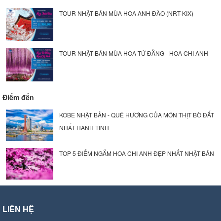
TOUR NHẬT BẢN MÙA HOA ANH ĐÀO (NRT-KIX)
TOUR NHẬT BẢN MÙA HOA TỬ ĐẰNG - HOA CHI ANH
Điểm đến
KOBE NHẬT BẢN - QUÊ HƯƠNG CỦA MÓN THỊT BÒ ĐẮT
NHẤT HÀNH TINH
TOP 5 ĐIỂM NGẮM HOA CHI ANH ĐẸP NHẤT NHẬT BẢN
LIÊN HỆ