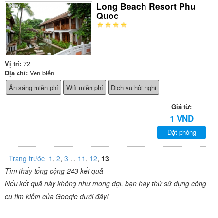
Long Beach Resort Phu
Quoc
Vị trí:
72
Địa chỉ:
Ven biển
Ăn sáng miễn phí
Wifi miễn phí
Dịch vụ hội nghị
Giá từ:
1 VND
Đặt phòng
Trang trước
1
,
2
,
3
...
11
,
12
,
13
Tìm thấy tổng cộng 243 kết quả
Nếu kết quả này không như mong đợi, bạn hãy thử sử dụng công
cụ tìm kiếm của Google dưới đây!