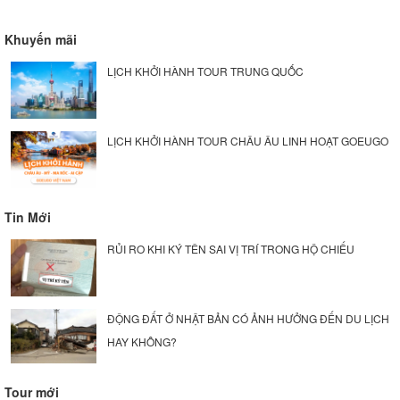
Khuyến mãi
LỊCH KHỞI HÀNH TOUR TRUNG QUỐC
LỊCH KHỞI HÀNH TOUR CHÂU ÂU LINH HOẠT GOEUGO
Tin Mới
RỦI RO KHI KÝ TÊN SAI VỊ TRÍ TRONG HỘ CHIẾU
ĐỘNG ĐẤT Ở NHẬT BẢN CÓ ẢNH HƯỞNG ĐẾN DU LỊCH
HAY KHÔNG?
Tour mới