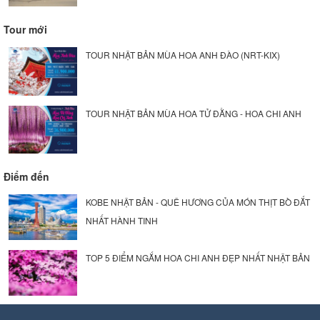
Tour mới
TOUR NHẬT BẢN MÙA HOA ANH ĐÀO (NRT-KIX)
TOUR NHẬT BẢN MÙA HOA TỬ ĐẰNG - HOA CHI ANH
Điểm đến
KOBE NHẬT BẢN - QUÊ HƯƠNG CỦA MÓN THỊT BÒ ĐẮT
NHẤT HÀNH TINH
TOP 5 ĐIỂM NGẮM HOA CHI ANH ĐẸP NHẤT NHẬT BẢN