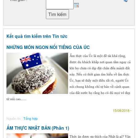
Kết quả tìm kiếm trên Tin tức
NHỮNG MÓN NGON NỔI TIẾNG CỦA ÚC
Ẩm thực của Úc là một đề tài khá rộng,
được du khách khắp nơi quan tâm ngay cả
khi họ chưa có dịp đặt chân đến mảnh đất
này. Nếu có thời gian tìm hiểu về ẩm thực
Úc, bạn sẽ thấy một điều rất rõ, người Úc
nói chung không chỉ tự hào về cảnh quan
của đất nước họ rằng họ có đủ mọi vẻ đẹp
từ núi cao......
15/08/2018 -
Nguồn tin :
Tổng hợp
ẨM THỰC NHẬT BẢN (Phần 1)
Thức ăn được ưa thích của Nhật là gì? Văn