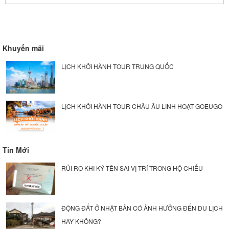
Khuyến mãi
LỊCH KHỞI HÀNH TOUR TRUNG QUỐC
LỊCH KHỞI HÀNH TOUR CHÂU ÂU LINH HOẠT GOEUGO
Tin Mới
RỦI RO KHI KÝ TÊN SAI VỊ TRÍ TRONG HỘ CHIẾU
ĐỘNG ĐẤT Ở NHẬT BẢN CÓ ẢNH HƯỞNG ĐẾN DU LỊCH
HAY KHÔNG?