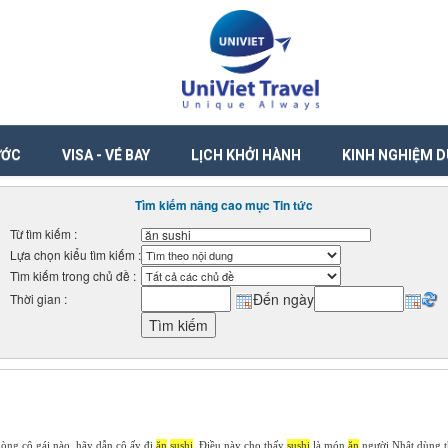
ƯỚC
VISA - VÉ BAY
LỊCH KHỞI HÀNH
KINH NGHIỆM D
Tìm kiếm nâng cao mục Tin tức
Từ tìm kiếm :
Lựa chọn kiểu tìm kiếm :
Tìm kiếm trong chủ đề :
Đến ngày
Thời gian :
òng cô gái nào, hãy dẫn cô ấy đi
ăn
sushi
. Điều này cho thấy
sushi
là món
ăn
người Nhật dùng th