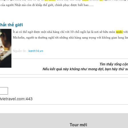
của người Nhật mà còn đi khắp thế giới, chinh phục được biết bao......
ất thế giới
Ít ai có thể ngờ được một nhà hàng chỉ với 10 chỗ ngồi lại là nơi sở hữu món
sushi
với
Michelin, người ta thường nghĩ tới những nhà hàng sang trọng với không gian lung lin
Nguồn tin :
kenh14.vn
Tìm thấy tổng cộn
Nếu kết quả này không như mong đợi, bạn hãy thử s
nivietravel.com:443
Tour mới