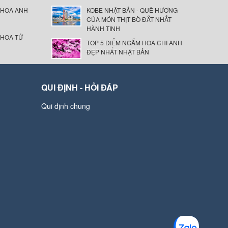
 HOA ANH
KOBE NHẬT BẢN - QUÊ HƯƠNG
CỦA MÓN THỊT BÒ ĐẮT NHẤT
HÀNH TINH
 HOA TỬ
TOP 5 ĐIỂM NGẮM HOA CHI ANH
ĐẸP NHẤT NHẬT BẢN
QUI ĐỊNH - HỎI ĐÁP
Qui định chung