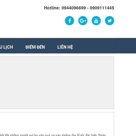
Hotline: 0944096699 - 0909111445
U LỊCH
ĐIỂM ĐẾN
LIÊN HỆ
ết đãi những người mà họ yêu quý và vào những dịp lễ tết, đặc biệt. Ngày