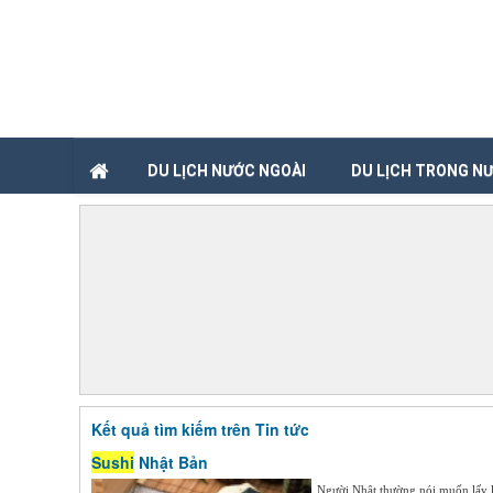
DU LỊCH NƯỚC NGOÀI
DU LỊCH TRONG N
Kết quả tìm kiếm trên Tin tức
Sushi
Nhật Bản
Người Nhật thường nói muốn lấy l