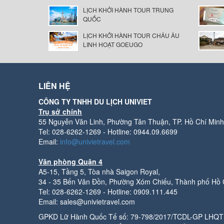
LỊCH KHỞI HÀNH TOUR TRUNG
QUỐC
LỊCH KHỞI HÀNH TOUR CHÂU ÂU
LINH HOẠT GOEUGO
LIÊN HỆ
CÔNG TY TNHH DU LỊCH UNIVIET
Trụ sở chính
55 Nguyễn Văn Linh, Phường Tân Thuận, TP. Hồ Chí Minh
Tel: 028-6262-1269 - Hotline: 0944.09.6699
Email:
info@univietravel.com
Văn phòng Quận 4
A5-15, Tầng 5, Tòa nhà Saigon Royal,
34 - 35 Bến Vân Đồn, Phường Xóm Chiếu, Thành phố Hồ 
Tel: 028-6262-1269 - Hotline: 0909.111.445
Email: sales@univietravel.com
GPKD Lữ Hành Quốc Tế số: 79-798/2017/TCDL-GP LHQT 