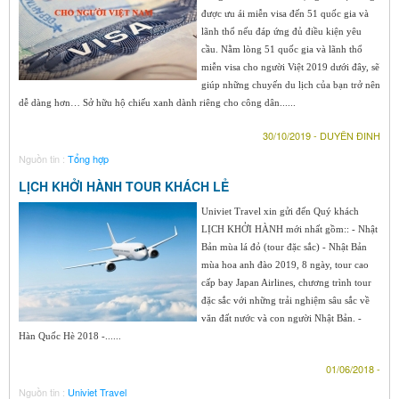
được ưu ái miễn visa đến 51 quốc gia và
lãnh thổ nếu đáp ứng đủ điều kiện yêu
cầu. Nằm lòng 51 quốc gia và lãnh thổ
miễn visa cho người Việt 2019 dưới đây, sẽ
giúp những chuyến du lịch của bạn trở nên
dễ dàng hơn… Sở hữu hộ chiếu xanh dành riêng cho công dân......
30/10/2019 - DUYÊN ĐINH
Nguồn tin :
Tổng hợp
LỊCH KHỞI HÀNH TOUR KHÁCH LẺ
Univiet Travel xin gửi đến Quý khách
LỊCH KHỞI HÀNH mới nhất gồm:: - Nhật
Bản mùa lá đỏ (tour đặc sắc) - Nhật Bản
mùa hoa anh đào 2019, 8 ngày, tour cao
cấp bay Japan Airlines, chương trình tour
đặc sắc với những trải nghiệm sâu sắc về
văn đất nước và con người Nhật Bản. -
Hàn Quốc Hè 2018 -......
01/06/2018 -
Nguồn tin :
Univiet Travel