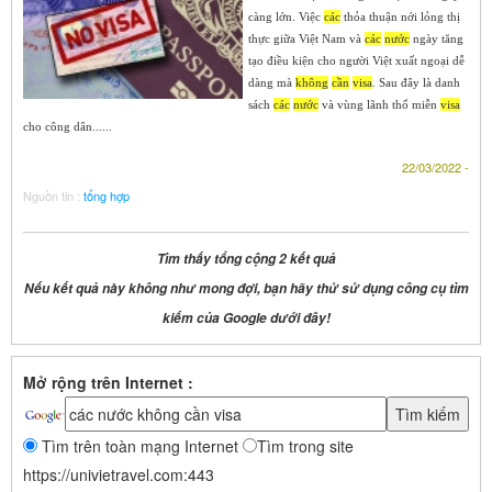
càng lớn. Việc
các
thỏa thuận nới lỏng thị
thực giữa Việt Nam và
các
nước
ngày tăng
tạo điều kiện cho người Việt xuất ngoại dễ
dàng mà
không
cần
visa
. Sau đây là danh
sách
các
nước
và vùng lãnh thổ miễn
visa
cho công dân......
22/03/2022 -
Nguồn tin :
tổng hợp
Tìm thấy tổng cộng 2 kết quả
Nếu kết quả này không như mong đợi, bạn hãy thử sử dụng công cụ tìm
kiếm của Google dưới đây!
Mở rộng trên Internet :
Tìm trên toàn mạng Internet
Tìm trong site
https://univietravel.com:443