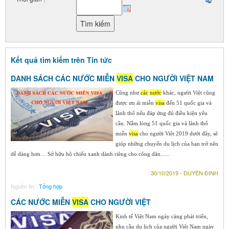
Kết quả tìm kiếm trên Tin tức
DANH SÁCH CÁC NƯỚC MIỄN
VISA
CHO NGƯỜI VIỆT NAM
Cũng như
các
nước
khác, người Việt cũng
được ưu ái miễn
visa
đến 51 quốc gia và
lãnh thổ nếu đáp ứng đủ điều kiện yêu
cầu. Nằm lòng 51 quốc gia và lãnh thổ
miễn
visa
cho người Việt 2019 dưới đây, sẽ
giúp những chuyến du lịch của bạn trở nên
dễ dàng hơn… Sở hữu hộ chiếu xanh dành riêng cho công dân......
30/10/2019 - DUYÊN ĐINH
Nguồn tin :
Tổng hợp
CÁC NƯỚC MIỄN
VISA
CHO NGƯỜI VIỆT
Kinh tế Việt Nam ngày càng phát triển,
nhu cầu du lịch của người Việt Nam ngày