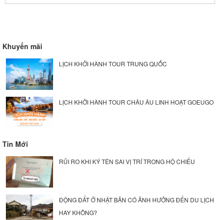
Khuyến mãi
LỊCH KHỞI HÀNH TOUR TRUNG QUỐC
LỊCH KHỞI HÀNH TOUR CHÂU ÂU LINH HOẠT GOEUGO
Tin Mới
RỦI RO KHI KÝ TÊN SAI VỊ TRÍ TRONG HỘ CHIẾU
ĐỘNG ĐẤT Ở NHẬT BẢN CÓ ẢNH HƯỞNG ĐẾN DU LỊCH
HAY KHÔNG?