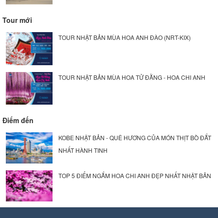
Tour mới
TOUR NHẬT BẢN MÙA HOA ANH ĐÀO (NRT-KIX)
TOUR NHẬT BẢN MÙA HOA TỬ ĐẰNG - HOA CHI ANH
Điểm đến
KOBE NHẬT BẢN - QUÊ HƯƠNG CỦA MÓN THỊT BÒ ĐẮT
NHẤT HÀNH TINH
TOP 5 ĐIỂM NGẮM HOA CHI ANH ĐẸP NHẤT NHẬT BẢN