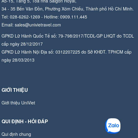
A5-15, Tầng 5, Tòa nhà Saigon Royal,
34 - 35 Bến Vân Đồn, Phường Xóm Chiếu, Thành phố Hồ Chí Minh.
Tel: 028-6262-1269 - Hotline: 0909.111.445
Email: sales@univietravel.com
GPKD Lữ Hành Quốc Tế số: 79-798/2017/TCDL-GP LHQT do TCDL
cấp ngày 28/12/2017
GPKD Lữ Hành Nội Địa số: 0312207225 do Sở KHĐT. TPHCM cấp
ngày 28/03/2013
GIỚI THIỆU
Giới thiệu UniViet
QUI ĐỊNH - HỎI ĐÁP
Qui định chung