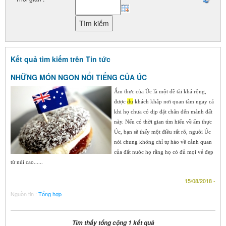
Kết quả tìm kiếm trên Tin tức
NHỮNG MÓN NGON NỔI TIẾNG CỦA ÚC
Ẩm thực của Úc là một đề tài khá rộng,
được
du
khách khắp nơi quan tâm ngay cả
khi họ chưa có dịp đặt chân đến mảnh đất
này. Nếu có thời gian tìm hiểu về ẩm thực
Úc, bạn sẽ thấy một điều rất rõ, người Úc
nói chung không chỉ tự hào về cảnh quan
của đất nước họ rằng họ có đủ mọi vẻ đẹp
từ núi cao......
15/08/2018 -
Nguồn tin :
Tổng hợp
Tìm thấy tổng cộng 1 kết quả