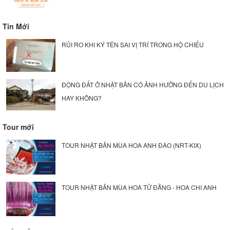
Tin Mới
RỦI RO KHI KÝ TÊN SAI VỊ TRÍ TRONG HỘ CHIẾU
ĐỘNG ĐẤT Ở NHẬT BẢN CÓ ẢNH HƯỞNG ĐẾN DU LỊCH
HAY KHÔNG?
Tour mới
TOUR NHẬT BẢN MÙA HOA ANH ĐÀO (NRT-KIX)
TOUR NHẬT BẢN MÙA HOA TỬ ĐẰNG - HOA CHI ANH