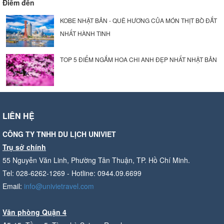
Điểm đến
KOBE NHẬT BẢN - QUÊ HƯƠNG CỦA MÓN THỊT BÒ ĐẮT
NHẤT HÀNH TINH
TOP 5 ĐIỂM NGẮM HOA CHI ANH ĐẸP NHẤT NHẬT BẢN
LIÊN HỆ
CÔNG TY TNHH DU LỊCH UNIVIET
Trụ sở chính
55 Nguyễn Văn Linh, Phường Tân Thuận, TP. Hồ Chí Minh.
Tel: 028-6262-1269 - Hotline: 0944.09.6699
Email:
info@univietravel.com
Văn phòng Quận 4