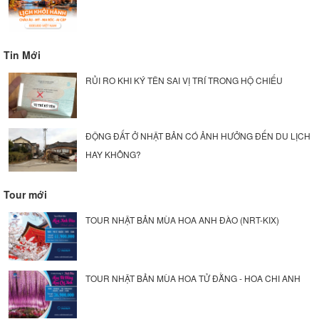
Tin Mới
RỦI RO KHI KÝ TÊN SAI VỊ TRÍ TRONG HỘ CHIẾU
ĐỘNG ĐẤT Ở NHẬT BẢN CÓ ẢNH HƯỞNG ĐẾN DU LỊCH
HAY KHÔNG?
Tour mới
TOUR NHẬT BẢN MÙA HOA ANH ĐÀO (NRT-KIX)
TOUR NHẬT BẢN MÙA HOA TỬ ĐẰNG - HOA CHI ANH