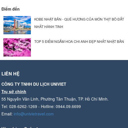
Điểm đến
KOBE NHẬT BẢN - QUÊ HƯƠNG CỦA MÓN THỊT BÒ ĐẮT
NHẤT HÀNH TINH
TOP 5 ĐIỂM NGẮM HOA CHI ANH ĐẸP NHẤT NHẬT BẢN
LIÊN HỆ
CÔNG TY TNHH DU LỊCH UNIVIET
Trụ sở chính
55 Nguyễn Văn Linh, Phường Tân Thuận, TP. Hồ Chí Minh.
Tel: 028-6262-1269 - Hotline: 0944.09.6699
Email:
info@univietravel.com