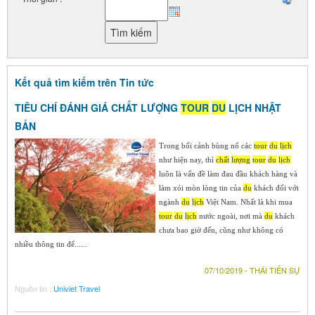
Kết quả tìm kiếm trên Tin tức
TIÊU CHÍ ĐÁNH GIÁ CHẤT LƯỢNG
TOUR
DU
LỊCH NHẬT
BẢN
Trong bối cảnh bùng nổ các
tour
du
lịch
như hiện nay, thì
chất
lượng
tour
du
lịch
luôn là vấn đề làm đau đầu khách hàng và
làm xói mòn lòng tin của
du
khách đối với
ngành
du
lịch
Việt Nam. Nhất là khi mua
tour
du
lịch
nước ngoài, nơi mà
du
khách
chưa bao giờ đến, cũng như không có
nhiều thông tin để......
07/10/2019 - THÁI TIẾN SỰ
Nguồn tin :
Univiet Travel