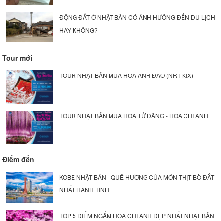
ĐỘNG ĐẤT Ở NHẬT BẢN CÓ ẢNH HƯỞNG ĐẾN DU LỊCH
HAY KHÔNG?
Tour mới
TOUR NHẬT BẢN MÙA HOA ANH ĐÀO (NRT-KIX)
TOUR NHẬT BẢN MÙA HOA TỬ ĐẰNG - HOA CHI ANH
Điểm đến
KOBE NHẬT BẢN - QUÊ HƯƠNG CỦA MÓN THỊT BÒ ĐẮT
NHẤT HÀNH TINH
TOP 5 ĐIỂM NGẮM HOA CHI ANH ĐẸP NHẤT NHẬT BẢN