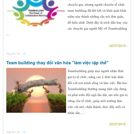
chuyên gia, nhưng người chuyên tổ chức
team building đã đút kết và khái quát khái
niệm này thành những câu nói đơn giản,
dễ hiểu nhất. Dưới đây là trích dẫn hay của
các chuyên gia người Mỹ về Teambuilding
:...
02/07/2015 -
Nguồn tin :
-/-
Team building thay đổi văn hóa "làm việc tập thể"
Teambuilding giúp mọi người nhận thức
giá trị tổ chức, nâng cao ý thức bản thân
đối với nơi mình sống và làm việc. Bài học
Teambuilding thường mang tính xây dựng
và phát triển đội ngũ lâu dài, tạo nên giá trị
riêng của tổ chức, giúp môi trường làm
việc cởi mở, chân thành, thúc đẩy mỗi cá
nhân sẵn......
02/07/2015 -
Nguồn tin :
-/-