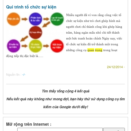
Qui trình tổ chức sự kiện
Nhiều người đã ví von rằng công việc tổ
chức sự kiện như trò chơi ghép hình mà
người chơi chỉ thành công khi ghép hàng
trăm, hàng ngàn mẩu nhỏ chi tiết thành
một bức tranh hoàn chỉnh Ngày nay, việc
tổ chức sự kiện đã trở thành một trong
những công cụ
quan
trọng
trong hoạt
động tiếp thị đặc biệt là......
24/12/2014 -
Nguồn tin :
-/-
Tìm thấy tổng cộng 4 kết quả
Nếu kết quả này không như mong đợi, bạn hãy thử sử dụng công cụ tìm
kiếm của Google dưới đây!
Mở rộng trên Internet :