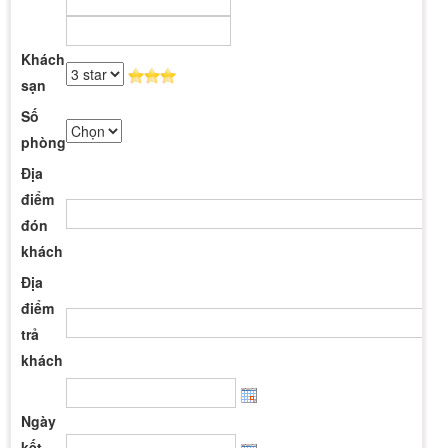
Khách
sạn
Số
phòng
Địa
điểm
đón
khách
Địa
điểm
trả
khách
Ngày
kết