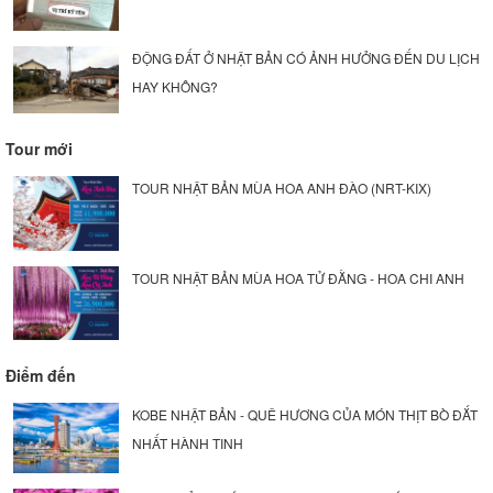
ĐỘNG ĐẤT Ở NHẬT BẢN CÓ ẢNH HƯỞNG ĐẾN DU LỊCH
HAY KHÔNG?
Tour mới
TOUR NHẬT BẢN MÙA HOA ANH ĐÀO (NRT-KIX)
TOUR NHẬT BẢN MÙA HOA TỬ ĐẰNG - HOA CHI ANH
Điểm đến
KOBE NHẬT BẢN - QUÊ HƯƠNG CỦA MÓN THỊT BÒ ĐẮT
NHẤT HÀNH TINH